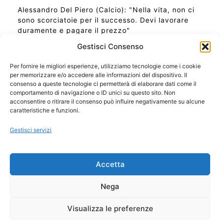
Alessandro Del Piero (Calcio): "Nella vita, non ci
sono scorciatoie per il successo. Devi lavorare
duramente e pagare il prezzo"
Gestisci Consenso
Per fornire le migliori esperienze, utilizziamo tecnologie come i cookie
per memorizzare e/o accedere alle informazioni del dispositivo. Il
Ora Esatta in Italia in questo momento
consenso a queste tecnologie ci permetterà di elaborare dati come il
Ti Senti Strano Ultimamente? Potrebbe Essere per
comportamento di navigazione o ID unici su questo sito. Non
la Risonanza di Schumann
acconsentire o ritirare il consenso può influire negativamente su alcune
Come Sapere Se Stai Ascendendo alla Quinta
caratteristiche e funzioni.
Dimensione
Gestisci servizi
Copyright 2026 NotiziePlus.com
Accetta
Edizioni Web4Star
Chi Siamo: Redazione
Nega
📰 Contenuto Umano Verificato
Privacy Coockie
-
Pubblicità
Visualizza le preferenze
Sitemap
-
Feed