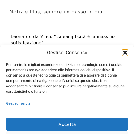
Notizie Plus, sempre un passo in più
Leonardo da Vinci: "La semplicità è la massima
sofisticazione"
Gestisci Consenso
Per fornire le migliori esperienze, utilizziamo tecnologie come i cookie
per memorizzare e/o accedere alle informazioni del dispositivo. Il
Ora Esatta in Italia in questo momento
consenso a queste tecnologie ci permetterà di elaborare dati come il
Ti Senti Strano Ultimamente? Potrebbe Essere per
comportamento di navigazione o ID unici su questo sito. Non
la Risonanza di Schumann
acconsentire o ritirare il consenso può influire negativamente su alcune
Come Sapere Se Stai Ascendendo alla Quinta
caratteristiche e funzioni.
Dimensione
Gestisci servizi
Copyright 2026 NotiziePlus.com
Accetta
Edizioni Web4Star