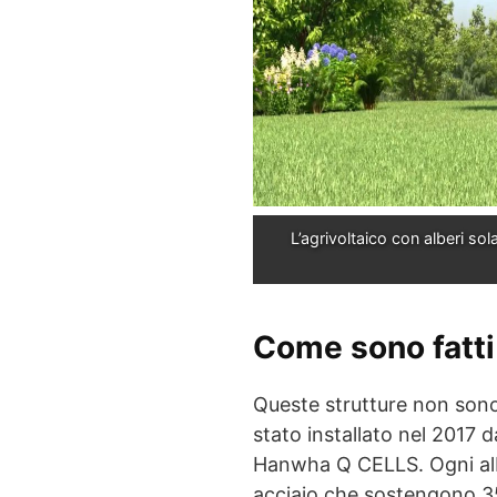
L’agrivoltaico con alberi sola
Come sono fatti g
Queste strutture non sono
stato installato nel 2017 
Hanwha Q CELLS. Ogni alber
acciaio che sostengono 35