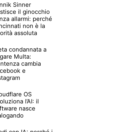
nnik Sinner
stisce il ginocchio
nza allarmi: perché
ncinnati non è la
iorità assoluta
ta condannata a
gare Multa:
ntenza cambia
cebook e
stagram
oudflare OS
oluziona l’AI: il
ftware nasce
alogando