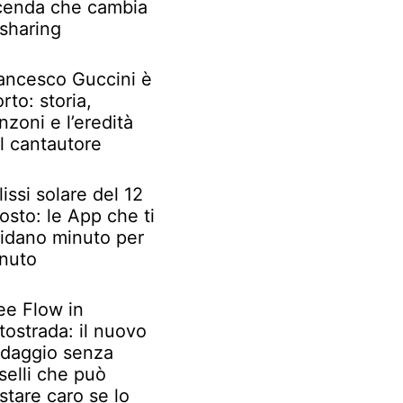
cenda che cambia
 sharing
ancesco Guccini è
rto: storia,
nzoni e l’eredità
l cantautore
lissi solare del 12
osto: le App che ti
idano minuto per
nuto
ee Flow in
tostrada: il nuovo
daggio senza
selli che può
stare caro se lo