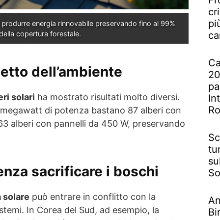
Fr
cr
pi
i produrre energia rinnovabile preservando fino al 99% 
della copertura forestale.
ca
Ca
petto dell’ambiente
20
pa
eri solari
ha mostrato risultati molto diversi.
In
R
 megawatt di potenza bastano 87 alberi con
 63 alberi con pannelli da 450 W, preservando
Sc
tu
su
enza sacrificare i boschi
So
 solare
può entrare in conflitto con la
An
stemi. In Corea del Sud, ad esempio, la
Bi