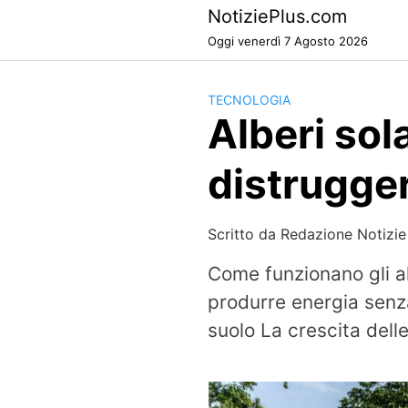
Skip
NotiziePlus.com
to
Oggi venerdì 7 Agosto 2026
content
TECNOLOGIA
Alberi sol
distrugger
Scritto da
Redazione Notizie
Come funzionano gli alb
produrre energia senza
suolo La crescita delle