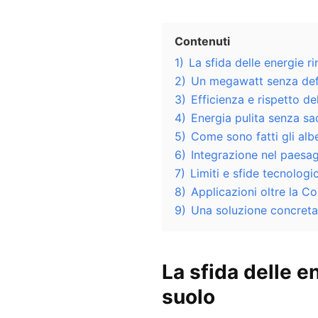
Contenuti
1)
La sfida delle energie ri
2)
Un megawatt senza def
3)
Efficienza e rispetto de
4)
Energia pulita senza sac
5)
Come sono fatti gli albe
6)
Integrazione nel paesa
7)
Limiti e sfide tecnologi
8)
Applicazioni oltre la C
9)
Una soluzione concreta
La sfida delle en
suolo