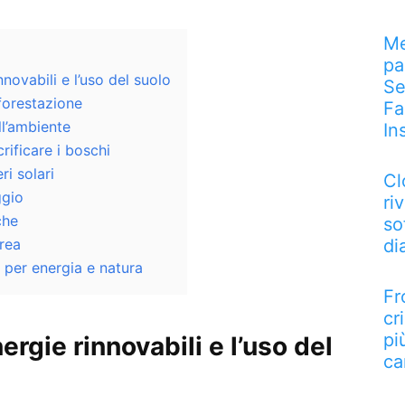
Me
pa
nnovabili e l’uso del suolo
Se
orestazione
Fa
ll’ambiente
In
rificare i boschi
ri solari
Cl
ggio
riv
che
so
orea
di
 per energia e natura
Fr
cr
pi
ergie rinnovabili e l’uso del
ca