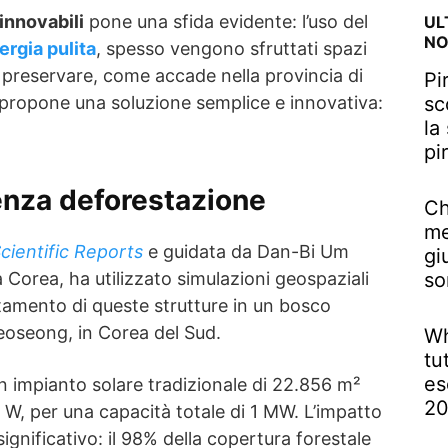
innovabili
pone una sfida evidente: l’uso del
UL
NO
ergia pulita
, spesso vengono sfruttati spazi
 preservare, come accade nella provincia di
Pi
propone una soluzione semplice e innovativa:
sc
la
pi
nza deforestazione
Ch
me
cientific Reports
e guidata da Dan-Bi Um
gi
la Corea, ha utilizzato simulazioni geospaziali
so
tamento di queste strutture in un bosco
Geoseong, in Corea del Sud.
Wh
tu
es
un impianto solare tradizionale di 22.856 m²
2
 W, per una capacità totale di 1 MW. L’impatto
ignificativo: il 98% della copertura forestale