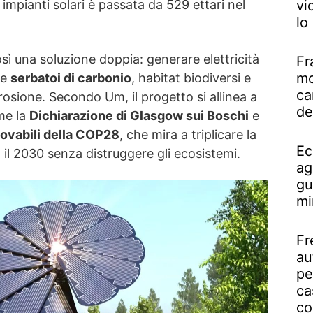
 impianti solari è passata da 529 ettari nel
vi
lo
ì una soluzione doppia: generare elettricità
Fr
mo
me
serbatoi di carbonio
, habitat biodiversi e
ca
erosione. Secondo Um, il progetto si allinea a
de
me la
Dichiarazione di Glasgow sui Boschi
e
novabili della COP28
, che mira a triplicare la
Ec
 il 2030 senza distruggere gli ecosistemi.
ag
gu
mi
Fr
au
pe
ca
co