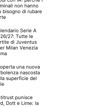
odi con IA: perché i
iminali non hanno
ù bisogno di rubare
rte
lendario Serie A
26/27: Tutte le
rtite di Juventus
ter Milan Venezia
oma
operta una nuova
rbolenza nascosta
lla superficie del
le
titrust punisce
rd, Dott e Lime: la