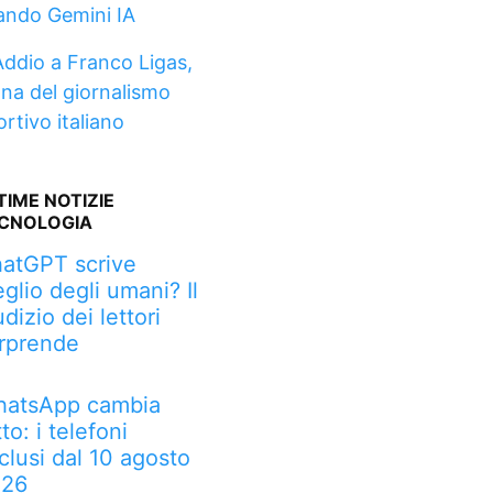
ando Gemini IA
Addio a Franco Ligas,
ona del giornalismo
ortivo italiano
TIME NOTIZIE
CNOLOGIA
atGPT scrive
glio degli umani? Il
udizio dei lettori
rprende
atsApp cambia
tto: i telefoni
clusi dal 10 agosto
026