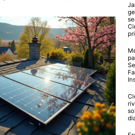
Ja
ge
se
Ci
pr
Me
pa
Se
Fa
In
Cl
riv
so
di