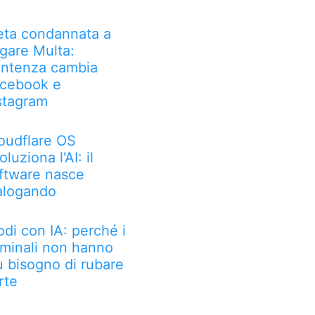
ta condannata a
gare Multa:
ntenza cambia
cebook e
stagram
oudflare OS
oluziona l'AI: il
ftware nasce
alogando
odi con IA: perché i
iminali non hanno
ù bisogno di rubare
rte