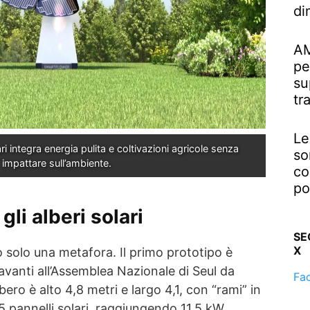
di
AM
pe
su
tr
Le
ri integra energia pulita e coltivazioni agricole senza 
so
impattare sull’ambiente.
co
po
li alberi solari
SE
X
 solo una metafora. Il primo prototipo è
davanti all’Assemblea Nazionale di Seul da
Fa
o è alto 4,8 metri e largo 4,1, con “rami” in
 pannelli solari, raggiungendo 11,5 kW