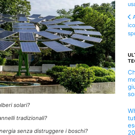
us
ic
sp
UL
TE
Ch
me
gi
so
beri solari?
Wh
tu
nnelli tradizionali?
es
energia senza distruggere i boschi?
2