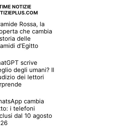
TIME NOTIZIE
TIZIEPLUS.COM
ramide Rossa, la
operta che cambia
 storia delle
ramidi d’Egitto
atGPT scrive
glio degli umani? Il
udizio dei lettori
rprende
atsApp cambia
tto: i telefoni
clusi dal 10 agosto
026