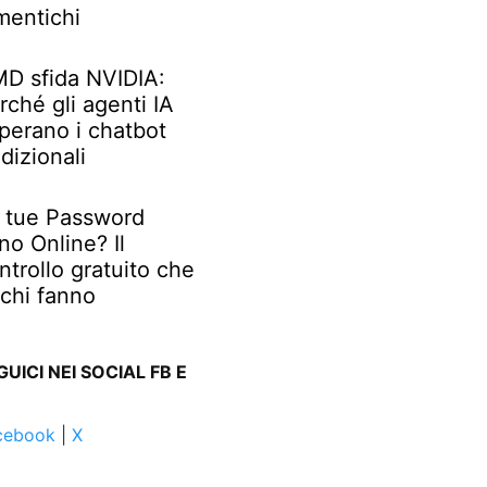
mentichi
D sfida NVIDIA:
rché gli agenti IA
perano i chatbot
adizionali
 tue Password
no Online? Il
ntrollo gratuito che
chi fanno
GUICI NEI SOCIAL FB E
cebook
|
X