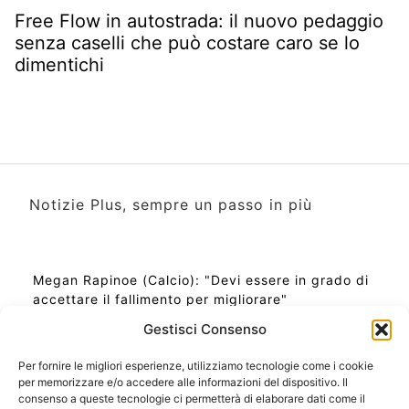
Free Flow in autostrada: il nuovo pedaggio
senza caselli che può costare caro se lo
dimentichi
Notizie Plus, sempre un passo in più
Megan Rapinoe (Calcio): "Devi essere in grado di
accettare il fallimento per migliorare"
Gestisci Consenso
Per fornire le migliori esperienze, utilizziamo tecnologie come i cookie
per memorizzare e/o accedere alle informazioni del dispositivo. Il
Ora Esatta in Italia in questo momento
consenso a queste tecnologie ci permetterà di elaborare dati come il
Ti Senti Strano Ultimamente? Potrebbe Essere per