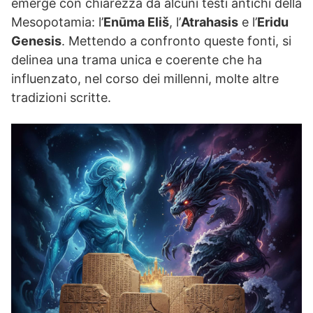
emerge con chiarezza da alcuni testi antichi della
Mesopotamia: l’
Enūma Eliš
, l’
Atrahasis
e l’
Eridu
Genesis
. Mettendo a confronto queste fonti, si
delinea una trama unica e coerente che ha
influenzato, nel corso dei millenni, molte altre
tradizioni scritte.