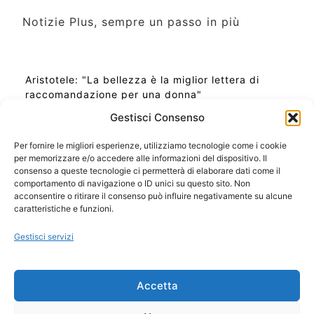
Notizie Plus, sempre un passo in più
Aristotele: "La bellezza è la miglior lettera di
raccomandazione per una donna"
Gestisci Consenso
Per fornire le migliori esperienze, utilizziamo tecnologie come i cookie
per memorizzare e/o accedere alle informazioni del dispositivo. Il
Ora Esatta in Italia in questo momento
consenso a queste tecnologie ci permetterà di elaborare dati come il
Ti Senti Strano Ultimamente? Potrebbe Essere per
comportamento di navigazione o ID unici su questo sito. Non
la Risonanza di Schumann
acconsentire o ritirare il consenso può influire negativamente su alcune
Come Sapere Se Stai Ascendendo alla Quinta
caratteristiche e funzioni.
Dimensione
Gestisci servizi
Copyright 2026 NotiziePlus.com
Accetta
Edizioni Web4Star
Chi Siamo: Redazione