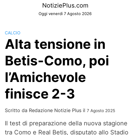
Skip
NotiziePlus.com
to
Oggi venerdì 7 Agosto 2026
content
CALCIO
Alta tensione in
Betis-Como, poi
l’Amichevole
finisce 2-3
Scritto da
Redazione Notizie Plus
il
7 Agosto 2025
Il test di preparazione della nuova stagione
tra Como e Real Betis, disputato allo Stadio