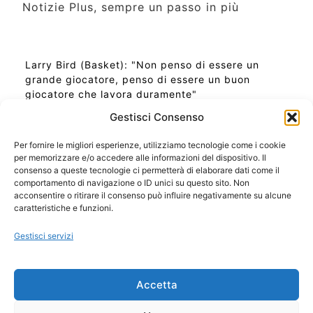
Notizie Plus, sempre un passo in più
Larry Bird (Basket): "Non penso di essere un
grande giocatore, penso di essere un buon
giocatore che lavora duramente"
Gestisci Consenso
Per fornire le migliori esperienze, utilizziamo tecnologie come i cookie
per memorizzare e/o accedere alle informazioni del dispositivo. Il
Ora Esatta in Italia in questo momento
consenso a queste tecnologie ci permetterà di elaborare dati come il
Ti Senti Strano Ultimamente? Potrebbe Essere per
comportamento di navigazione o ID unici su questo sito. Non
la Risonanza di Schumann
acconsentire o ritirare il consenso può influire negativamente su alcune
Come Sapere Se Stai Ascendendo alla Quinta
caratteristiche e funzioni.
Dimensione
Gestisci servizi
Copyright 2026 NotiziePlus.com
Accetta
Edizioni Web4Star
Chi Siamo: Redazione