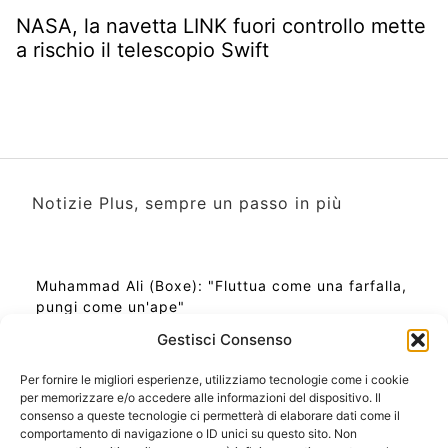
NASA, la navetta LINK fuori controllo mette
a rischio il telescopio Swift
Notizie Plus, sempre un passo in più
Muhammad Ali (Boxe): "Fluttua come una farfalla,
pungi come un'ape"
Gestisci Consenso
Per fornire le migliori esperienze, utilizziamo tecnologie come i cookie
per memorizzare e/o accedere alle informazioni del dispositivo. Il
Ora Esatta in Italia in questo momento
consenso a queste tecnologie ci permetterà di elaborare dati come il
Ti Senti Strano Ultimamente? Potrebbe Essere per
comportamento di navigazione o ID unici su questo sito. Non
la Risonanza di Schumann