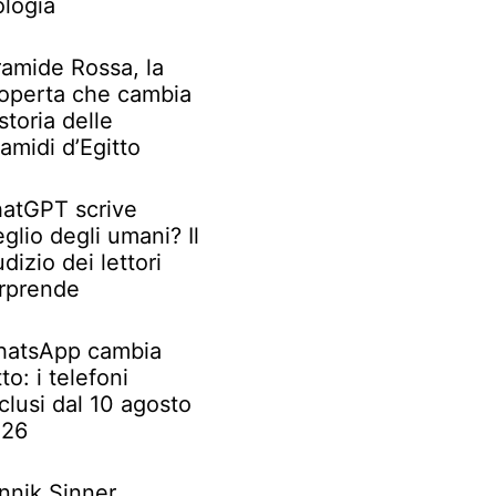
ologia
ramide Rossa, la
operta che cambia
 storia delle
ramidi d’Egitto
atGPT scrive
glio degli umani? Il
udizio dei lettori
rprende
atsApp cambia
tto: i telefoni
clusi dal 10 agosto
026
nnik Sinner