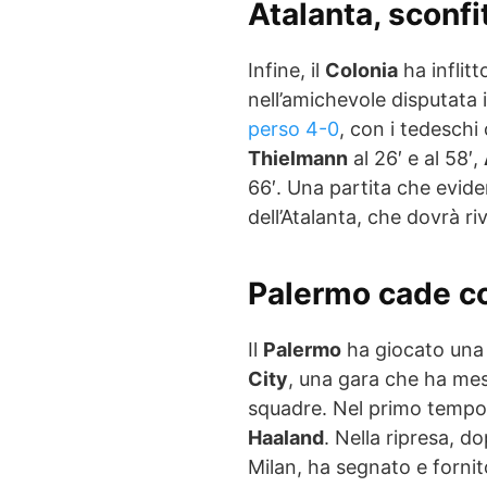
Atalanta, sconfi
Infine, il
Colonia
ha inflitt
nell’amichevole disputata 
perso 4-0
, con i tedeschi
Thielmann
al 26′ e al 58′,
66′. Una partita che evide
dell’Atalanta, che dovrà ri
Palermo cade co
Il
Palermo
ha giocato una 
City
, una gara che ha messo
squadre. Nel primo tempo, 
Haaland
. Nella ripresa, d
Milan, ha segnato e fornit