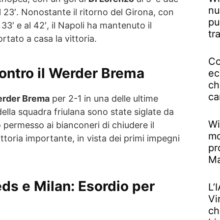
nu
al 23′. Nonostante il ritorno del Girona, con
pu
 33′ e al 42′, il Napoli ha mantenuto il
tr
rtato a casa la vittoria.
Co
ontro il Werder Brema
ec
ch
ca
rder Brema
per 2-1 in una delle ultime
della squadra friulana sono state siglate da
Wi
 permesso ai bianconeri di chiudere il
mo
toria importante, in vista dei primi impegni
pr
M
ds e Milan: Esordio per
L’
Vi
ch