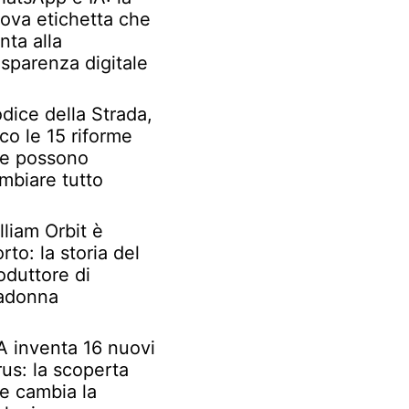
ova etichetta che
nta alla
asparenza digitale
dice della Strada,
co le 15 riforme
e possono
mbiare tutto
lliam Orbit è
rto: la storia del
oduttore di
adonna
IA inventa 16 nuovi
rus: la scoperta
e cambia la