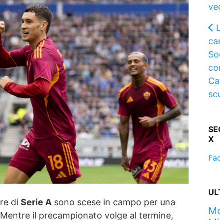
ve
L
ca
So
co
Ca
sc
SE
X
Fa
UL
re di
Serie A
sono scese in campo per una
Mo
. Mentre il precampionato volge al termine,