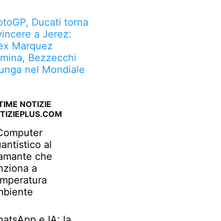
toGP, Ducati torna
vincere a Jerez:
ex Marquez
mina, Bezzecchi
lunga nel Mondiale
TIME NOTIZIE
TIZIEPLUS.COM
 Computer
antistico al
amante che
nziona a
mperatura
biente
atsApp e IA: la