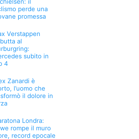
chielsen: il
clismo perde una
ovane promessa
x Verstappen
butta al
rburgring:
rcedes subito in
p 4
ex Zanardi è
rto, l’uomo che
asformò il dolore in
rza
ratona Londra:
we rompe il muro
ore, record epocale