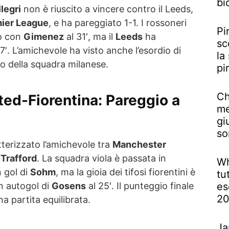
bi
legri
non è riuscito a vincere contro il Leeds,
ier League
, e ha pareggiato 1-1. I rossoneri
Pi
io con
Gimenez
al 31′, ma il
Leeds
ha
sc
7′. L’amichevole ha visto anche l’esordio di
la
to della squadra milanese.
pi
Ch
ed-Fiorentina: Pareggio a
me
gi
so
terizzato l’amichevole tra
Manchester
 Trafford
. La squadra viola è passata in
Wh
n gol di
Sohm
, ma la gioia dei tifosi fiorentini è
tu
n autogol di
Gosens
al 25′. Il punteggio finale
es
2
na partita equilibrata.
Ja