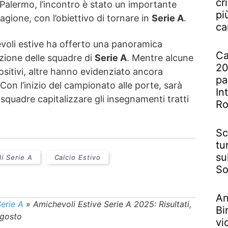
cr
 il Palermo, l’incontro è stato un importante
pi
tagione, con l’obiettivo di tornare in
Serie A
.
ca
voli estive ha offerto una panoramica
Ca
zione delle squadre di
Serie A
. Mentre alcune
20
sitivi, altre hanno evidenziato ancora
pa
Con l’inizio del campionato alle porte, sarà
In
squadre capitalizzare gli insegnamenti tratti
R
Sc
tu
su
i Serie A
Calcio Estivo
So
An
erie A
»
Amichevoli Estive Serie A 2025: Risultati,
Bi
Agosto
vi