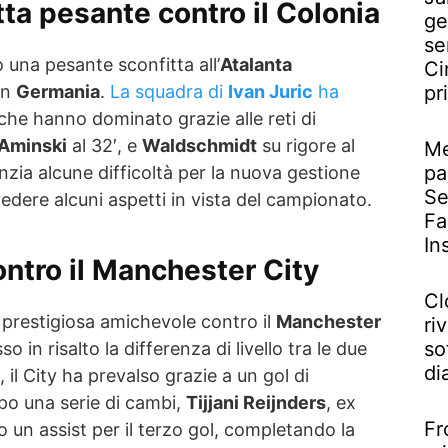
tta pesante contro il Colonia
ge
se
o una pesante sconfitta all’
Atalanta
Ci
in
Germania
.
La squadra di
Ivan Juric
ha
pr
 che hanno dominato grazie alle reti di
Aminski
al 32′, e
Waldschmidt
su rigore al
Me
pa
nzia alcune difficoltà per la nuova gestione
Se
vedere alcuni aspetti in vista del campionato.
Fa
In
ntro il Manchester City
Cl
prestigiosa amichevole contro il
Manchester
riv
so
 in risalto la differenza di livello tra le due
di
il City ha prevalso grazie a un gol di
opo una serie di cambi,
Tijjani Reijnders
, ex
Fr
o un assist per il terzo gol, completando la