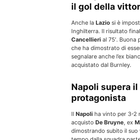
il gol della vitto
Anche la
Lazio
si è impost
Inghilterra. Il risultato fin
Cancellieri
al 75′. Buona 
che ha dimostrato di esser
segnalare anche l’ex bian
acquistato dal Burnley.
Napoli supera il
protagonista
Il
Napoli
ha vinto per 3-2 
acquisto
De Bruyne
, ex
M
dimostrando subito il suo 
tempo dalla squadra part