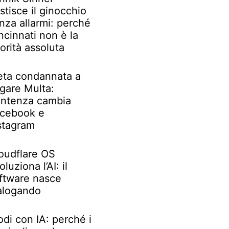
stisce il ginocchio
nza allarmi: perché
ncinnati non è la
iorità assoluta
ta condannata a
gare Multa:
ntenza cambia
cebook e
stagram
oudflare OS
oluziona l’AI: il
ftware nasce
alogando
odi con IA: perché i