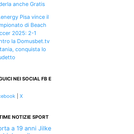
derla anche Gratis
energy Pisa vince il
mpionato di Beach
ccer 2025: 2-1
ntro la Domusbet.tv
tania, conquista lo
udetto
GUICI NEI SOCIAL FB E
cebook
|
X
TIME NOTIZIE SPORT
rta a 19 anni Jilke