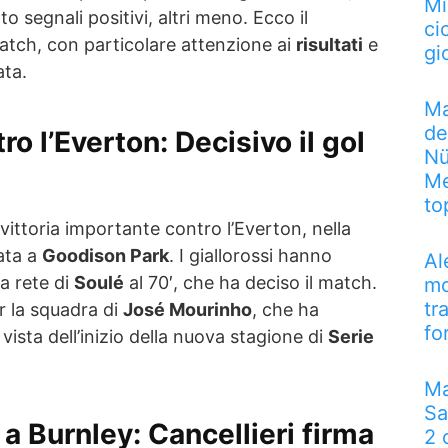
Mi
 segnali positivi, altri meno. Ecco il
ci
atch, con particolare attenzione ai
risultati
e
gi
ata.
Ma
de
o l’Everton: Decisivo il gol
Nü
Me
to
ittoria importante contro l’Everton, nella
ata a
Goodison Park
. I giallorossi hanno
Al
la rete di
Soulé
al 70′, che ha deciso il match.
mo
tr
r la squadra di
José Mourinho
, che ha
fo
vista dell’inizio della nuova stagione di
Serie
Ma
Sa
a Burnley: Cancellieri firma
2 