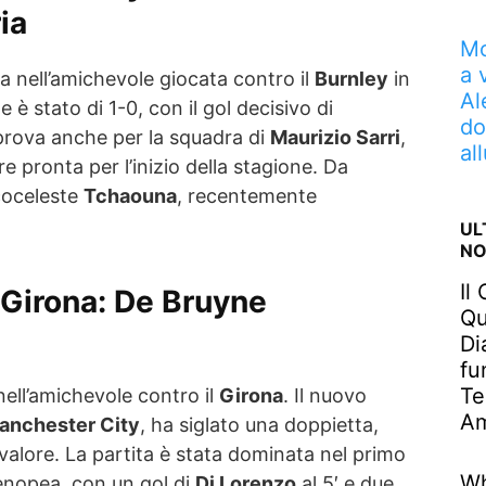
ria
Mo
a 
a nell’amichevole giocata contro il
Burnley
in
Al
ale è stato di 1-0, con il gol decisivo di
do
prova anche per la squadra di
Maurizio Sarri
,
al
e pronta per l’inizio della stagione. Da
coceleste
Tchaouna
, recentemente
UL
NO
Il
 Girona: De Bruyne
Qu
Di
fu
Te
nell’amichevole contro il
Girona
. Il nuovo
Am
anchester City
, ha siglato una doppietta,
valore. La partita è stata dominata nel primo
Wh
enopea, con un gol di
Di Lorenzo
al 5′ e due