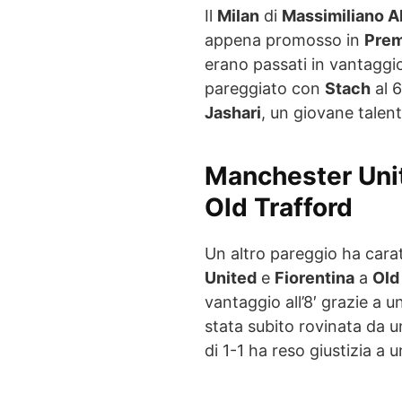
Il
Milan
di
Massimiliano Al
appena promosso in
Prem
erano passati in vantagg
pareggiato con
Stach
al 6
Jashari
, un giovane talen
Manchester Unit
Old Trafford
Un altro pareggio ha carat
United
e
Fiorentina
a
Old
vantaggio all’8′ grazie a u
stata subito rovinata da u
di 1-1 ha reso giustizia a u