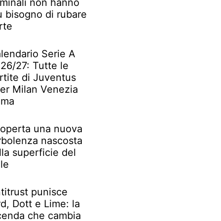
iminali non hanno
ù bisogno di rubare
rte
lendario Serie A
26/27: Tutte le
rtite di Juventus
ter Milan Venezia
oma
operta una nuova
rbolenza nascosta
lla superficie del
le
titrust punisce
rd, Dott e Lime: la
cenda che cambia