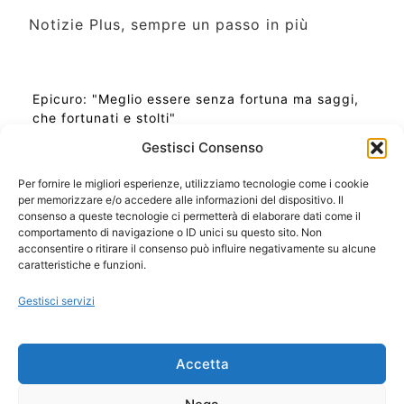
Notizie Plus, sempre un passo in più
Epicuro: "Meglio essere senza fortuna ma saggi,
che fortunati e stolti"
Gestisci Consenso
Per fornire le migliori esperienze, utilizziamo tecnologie come i cookie
per memorizzare e/o accedere alle informazioni del dispositivo. Il
Ora Esatta in Italia in questo momento
consenso a queste tecnologie ci permetterà di elaborare dati come il
Ti Senti Strano Ultimamente? Potrebbe Essere per
comportamento di navigazione o ID unici su questo sito. Non
la Risonanza di Schumann
acconsentire o ritirare il consenso può influire negativamente su alcune
Come Sapere Se Stai Ascendendo alla Quinta
caratteristiche e funzioni.
Dimensione
Gestisci servizi
Copyright 2026 NotiziePlus.com
Accetta
Edizioni Web4Star
Chi Siamo: Redazione