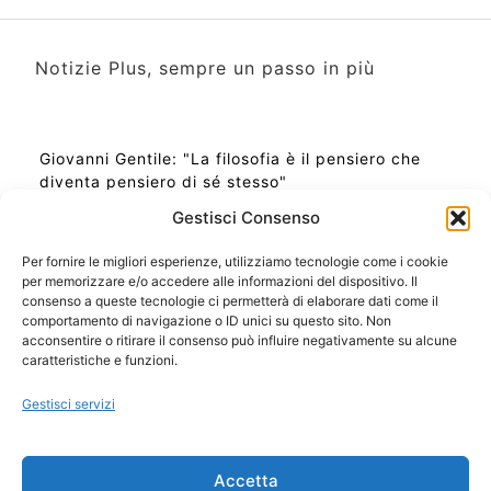
Notizie Plus, sempre un passo in più
Giovanni Gentile: "La filosofia è il pensiero che
diventa pensiero di sé stesso"
Gestisci Consenso
Per fornire le migliori esperienze, utilizziamo tecnologie come i cookie
per memorizzare e/o accedere alle informazioni del dispositivo. Il
Ora Esatta in Italia in questo momento
consenso a queste tecnologie ci permetterà di elaborare dati come il
Ti Senti Strano Ultimamente? Potrebbe Essere per
comportamento di navigazione o ID unici su questo sito. Non
la Risonanza di Schumann
acconsentire o ritirare il consenso può influire negativamente su alcune
Come Sapere Se Stai Ascendendo alla Quinta
caratteristiche e funzioni.
Dimensione
Gestisci servizi
Copyright 2026 NotiziePlus.com
Accetta