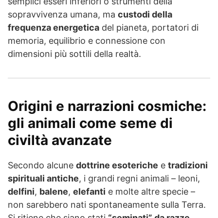
semplici esseri inferiori o strumenti della
sopravvivenza umana, ma
custodi della
frequenza energetica
del pianeta, portatori di
memoria, equilibrio e connessione con
dimensioni più sottili della realtà.
Origini e narrazioni cosmiche:
gli animali come seme di
civiltà avanzate
Secondo alcune
dottrine esoteriche
e
tradizioni
spirituali antiche
, i grandi regni animali – leoni,
delfini
,
balene
,
elefanti
e molte altre specie –
non sarebbero nati spontaneamente sulla Terra.
Si ritiene che siano stati
“seminati” da razze