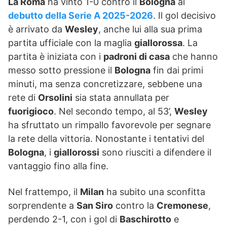
La Roma
ha vinto 1-0 contro il
Bologna
al
debutto della Serie A 2025-2026
. Il gol decisivo
è arrivato da
Wesley
, anche lui alla sua prima
partita ufficiale con la maglia
giallorossa
. La
partita è iniziata con i
padroni di casa
che hanno
messo sotto pressione il
Bologna
fin dai primi
minuti, ma senza concretizzare, sebbene una
rete di
Orsolini
sia stata annullata per
fuorigioco
. Nel secondo tempo, al 53’,
Wesley
ha sfruttato un rimpallo favorevole per segnare
la rete della vittoria. Nonostante i tentativi del
Bologna
, i
giallorossi
sono riusciti a difendere il
vantaggio fino alla fine.
Nel frattempo, il
Milan
ha subito una sconfitta
sorprendente a
San Siro
contro la
Cremonese
,
perdendo 2-1, con i gol di
Baschirotto
e