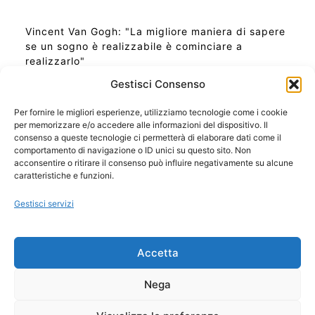
Vincent Van Gogh: "La migliore maniera di sapere
se un sogno è realizzabile è cominciare a
realizzarlo"
Gestisci Consenso
Per fornire le migliori esperienze, utilizziamo tecnologie come i cookie
per memorizzare e/o accedere alle informazioni del dispositivo. Il
Ora Esatta in Italia in questo momento
consenso a queste tecnologie ci permetterà di elaborare dati come il
Ti Senti Strano Ultimamente? Potrebbe Essere per
comportamento di navigazione o ID unici su questo sito. Non
la Risonanza di Schumann
acconsentire o ritirare il consenso può influire negativamente su alcune
Come Sapere Se Stai Ascendendo alla Quinta
caratteristiche e funzioni.
Dimensione
Gestisci servizi
Copyright 2026 NotiziePlus.com
Accetta
Edizioni Web4Star
Chi Siamo: Redazione
Nega
📰 Contenuto Umano Verificato
Privacy Coockie
-
Pubblicità