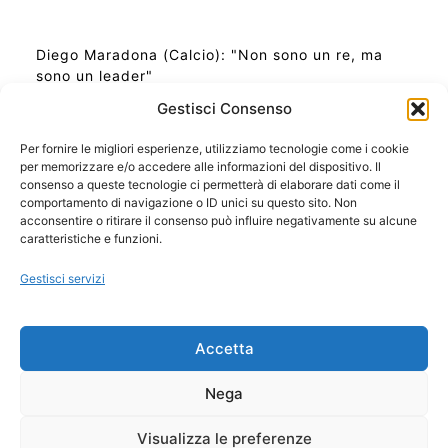
Diego Maradona (Calcio): "Non sono un re, ma
sono un leader"
Gestisci Consenso
Per fornire le migliori esperienze, utilizziamo tecnologie come i cookie
per memorizzare e/o accedere alle informazioni del dispositivo. Il
Ora Esatta in Italia in questo momento
consenso a queste tecnologie ci permetterà di elaborare dati come il
Ti Senti Strano Ultimamente? Potrebbe Essere per
comportamento di navigazione o ID unici su questo sito. Non
la Risonanza di Schumann
acconsentire o ritirare il consenso può influire negativamente su alcune
Come Sapere Se Stai Ascendendo alla Quinta
caratteristiche e funzioni.
Dimensione
Gestisci servizi
Copyright 2026 NotiziePlus.com
Accetta
Edizioni Web4Star
Chi Siamo: Redazione
Nega
📰 Contenuto Umano Verificato
Privacy Coockie
-
Pubblicità
Visualizza le preferenze