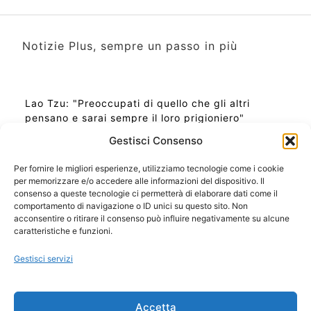
Notizie Plus, sempre un passo in più
Lao Tzu: "Preoccupati di quello che gli altri
pensano e sarai sempre il loro prigioniero"
Gestisci Consenso
Per fornire le migliori esperienze, utilizziamo tecnologie come i cookie
per memorizzare e/o accedere alle informazioni del dispositivo. Il
Ora Esatta in Italia in questo momento
consenso a queste tecnologie ci permetterà di elaborare dati come il
Ti Senti Strano Ultimamente? Potrebbe Essere per
comportamento di navigazione o ID unici su questo sito. Non
la Risonanza di Schumann
acconsentire o ritirare il consenso può influire negativamente su alcune
Come Sapere Se Stai Ascendendo alla Quinta
caratteristiche e funzioni.
Dimensione
Gestisci servizi
Copyright 2026 NotiziePlus.com
Accetta