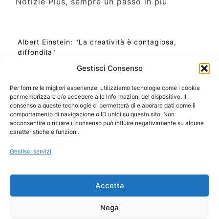
Notizie Plus, sempre un passo in più
Albert Einstein: "La creatività è contagiosa,
diffondila"
Gestisci Consenso
Per fornire le migliori esperienze, utilizziamo tecnologie come i cookie
per memorizzare e/o accedere alle informazioni del dispositivo. Il
Ora Esatta in Italia in questo momento
consenso a queste tecnologie ci permetterà di elaborare dati come il
Ti Senti Strano Ultimamente? Potrebbe Essere per
comportamento di navigazione o ID unici su questo sito. Non
la Risonanza di Schumann
acconsentire o ritirare il consenso può influire negativamente su alcune
Come Sapere Se Stai Ascendendo alla Quinta
caratteristiche e funzioni.
Dimensione
Gestisci servizi
Copyright 2026 NotiziePlus.com
Accetta
Edizioni Web4Star
Chi Siamo: Redazione
Nega
📰 Contenuto Umano Verificato