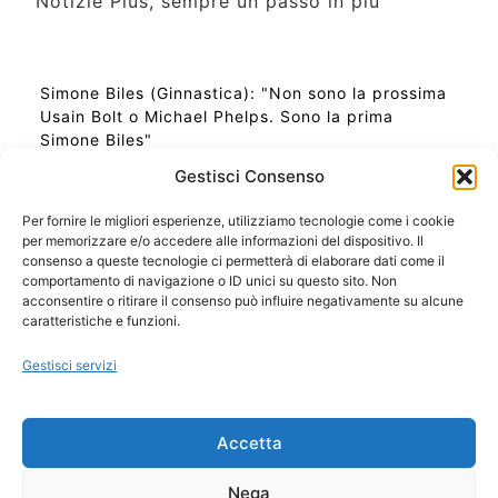
Notizie Plus, sempre un passo in più
Simone Biles (Ginnastica): "Non sono la prossima
Usain Bolt o Michael Phelps. Sono la prima
Simone Biles"
Gestisci Consenso
Per fornire le migliori esperienze, utilizziamo tecnologie come i cookie
per memorizzare e/o accedere alle informazioni del dispositivo. Il
Ora Esatta in Italia in questo momento
consenso a queste tecnologie ci permetterà di elaborare dati come il
Ti Senti Strano Ultimamente? Potrebbe Essere per
comportamento di navigazione o ID unici su questo sito. Non
la Risonanza di Schumann
acconsentire o ritirare il consenso può influire negativamente su alcune
Come Sapere Se Stai Ascendendo alla Quinta
caratteristiche e funzioni.
Dimensione
Gestisci servizi
Copyright 2026 NotiziePlus.com
Accetta
Edizioni Web4Star
Chi Siamo: Redazione
Nega