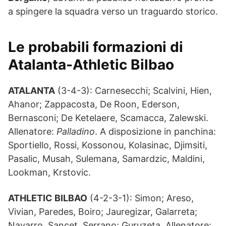
a spingere la squadra verso un traguardo storico.
Le probabili formazioni di
Atalanta-Athletic Bilbao
ATALANTA
(3-4-3): Carnesecchi; Scalvini, Hien,
Ahanor; Zappacosta, De Roon, Ederson,
Bernasconi; De Ketelaere, Scamacca, Zalewski.
Allenatore:
Palladino
. A disposizione in panchina:
Sportiello, Rossi, Kossonou, Kolasinac, Djimsiti,
Pasalic, Musah, Sulemana, Samardzic, Maldini,
Lookman, Krstovic.
ATHLETIC BILBAO
(4-2-3-1): Simon; Areso,
Vivian, Paredes, Boiro; Jauregizar, Galarreta;
Navarro, Sancet, Serrano; Guruzeta. Allenatore: