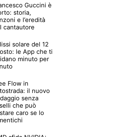
ancesco Guccini è
rto: storia,
nzoni e l’eredità
l cantautore
lissi solare del 12
osto: le App che ti
idano minuto per
nuto
ee Flow in
tostrada: il nuovo
daggio senza
selli che può
stare caro se lo
mentichi