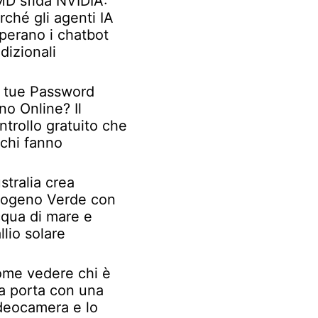
D sfida NVIDIA:
rché gli agenti IA
perano i chatbot
adizionali
 tue Password
no Online? Il
ntrollo gratuito che
chi fanno
stralia crea
rogeno Verde con
qua di mare e
llio solare
me vedere chi è
la porta con una
deocamera e lo