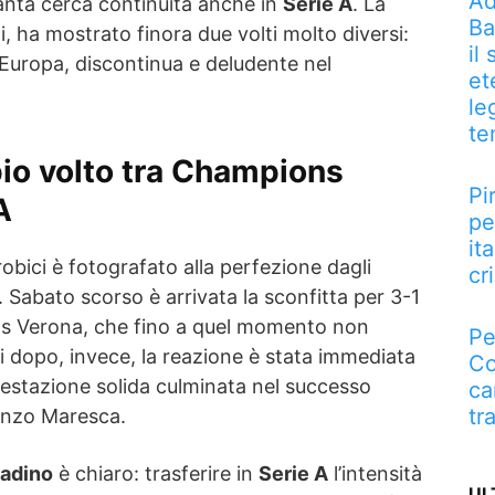
Ad
alanta cerca continuità anche in
Serie A
. La
Ba
i, ha mostrato finora due volti molto diversi:
il
 Europa, discontinua e deludente nel
et
le
te
pio volto tra Champions
Pi
A
pe
it
robici è fotografato alla perfezione dagli
cri
i. Sabato scorso è arrivata la sconfitta per 3-1
las Verona, che fino a quel momento non
Pe
i dopo, invece, la reazione è stata immediata
Co
 prestazione solida culminata nel successo
ca
tr
 Enzo Maresca.
ladino
è chiaro: trasferire in
Serie A
l’intensità
UL