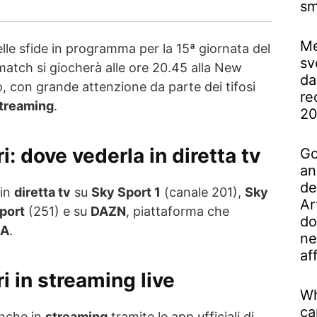
sm
Me
lle sfide in programma per la 15ª giornata del
sv
l match si giocherà alle ore 20.45 alla New
da
 con grande attenzione da parte dei tifosi
re
treaming
.
2
i: dove vederla in diretta tv
Go
an
de
 in
diretta tv
su
Sky Sport 1
(canale 201),
Sky
Ar
port
(251) e su
DAZN
, piattaforma che
do
 A
.
ne
af
i in streaming live
Wh
ca
anche in
streaming
tramite le app ufficiali di