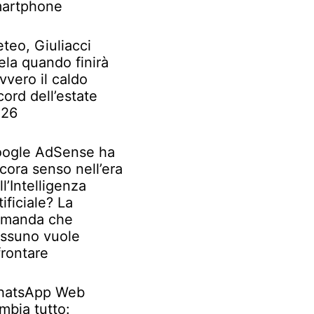
artphone
teo, Giuliacci
ela quando finirà
vvero il caldo
cord dell’estate
026
ogle AdSense ha
cora senso nell’era
ll’Intelligenza
tificiale? La
manda che
ssuno vuole
frontare
atsApp Web
mbia tutto: