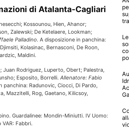
AM
pe
mazioni di Atalanta-Cagliari
su
tr
nesecchi; Kossounou, Hien, Ahanor;
on, Zalewski; De Ketelaere, Lookman;
Le
ffaele Palladino
. A disposizione in panchina:
so
, Djimsiti, Kolasinac, Bernasconi, De Roon,
co
ardzic, Maldini.
po
e; Juan Rodriguez, Luperto, Obert; Palestra,
Au
unsho; Esposito, Borrelli.
Allenatore: Fabio
Id
in panchina: Radunovic, Ciocci, Di Pardo,
Ac
ta, Mazzitelli, Rog, Gaetano, Kilicsoy,
Ga
Co
pino. Guardalinee: Mondin-Miniutti. IV Uomo:
al
o VAR: Fabbri.
vi