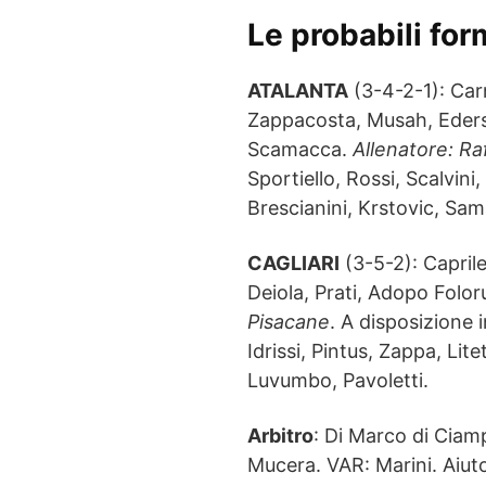
Le probabili for
ATALANTA
(3-4-2-1): Car
Zappacosta, Musah, Eders
Scamacca.
Allenatore: Ra
Sportiello, Rossi, Scalvini
Brescianini, Krstovic, Sam
CAGLIARI
(3-5-2): Capril
Deiola, Prati, Adopo Folor
Pisacane
. A disposizione 
Idrissi, Pintus, Zappa, Lite
Luvumbo, Pavoletti.
Arbitro
: Di Marco di Ciam
Mucera. VAR: Marini. Aiut