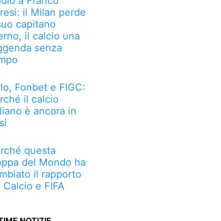
dio a Franco
resi: il Milan perde
 suo capitano
erno, il calcio una
ggenda senza
mpo
rlo, Fonbet e FIGC:
rché il calcio
aliano è ancora in
si
rché questa
ppa del Mondo ha
mbiato il rapporto
a Calcio e FIFA
TIME NOTIZIE