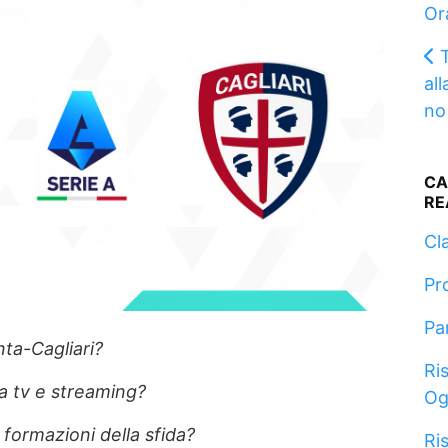
Or
T
al
no
CA
RE
Cla
Pr
Pa
nta-Cagliari?
Ris
ta tv e streaming?
Og
 formazioni della sfida?
Ris