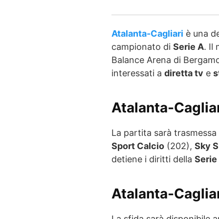
Atalanta-Cagliari
è una de
campionato di
Serie A
. I
Balance Arena di Bergamo,
interessati a
diretta tv
e
s
Atalanta-Cagliar
La partita sarà trasmessa
Sport Calcio
(202),
Sky S
detiene i diritti della
Serie
Atalanta-Cagliar
La sfida sarà disponibile 