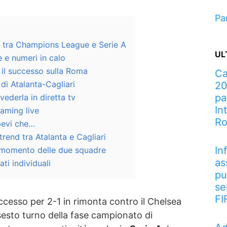
Pa
to tra Champions League e Serie A
UL
 e numeri in calo
o il successo sulla Roma
Ca
di Atalanta-Cagliari
20
pa
vederla in diretta tv
In
eaming live
R
apevi che…
trend tra Atalanta e Cagliari
In
 momento delle due squadre
as
ti individuali
pu
se
FI
ccesso per 2-1 in rimonta contro il Chelsea
esto turno della fase campionato di