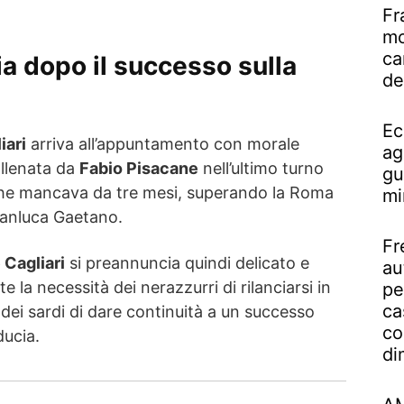
Fr
mo
ca
cia dopo il successo sulla
de
Ec
iari
arriva all’appuntamento con morale
ag
allenata da
Fabio Pisacane
nell’ultimo turno
gu
 che mancava da tre mesi, superando la Roma
mi
Gianluca Gaetano.
Fr
 Cagliari
si preannuncia quindi delicato e
au
e la necessità dei nerazzurri di rilanciarsi in
pe
ca
ia dei sardi di dare continuità a un successo
co
ducia.
di