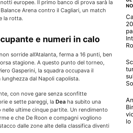
 notti europee. Il primo banco di prova sarà la
NO
 Balance Arena contro il Cagliari, un match
Ca
 la rotta.
20
pa
ccupante e numeri in calo
In
R
 non sorride all’Atalanta, ferma a 16 punti, ben
Sc
corsa stagione. A questo punto del torneo,
tu
Piero Gasperini, la squadra occupava il
su
 lunghezza dal Napoli capolista.
So
nte, con nove gare senza sconfitte
An
rie e sette pareggi, la
Dea
ha subito una
Bi
 nelle ultime cinque partite. Un rendimento
vi
llarme e che De Roon e compagni vogliono
lo
tacco dalle zone alte della classifica diventi