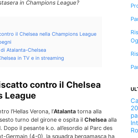
stasera in Champions League?
Pr
Pa
Ris
 contro il Chelsea nella Champions League
Og
pegni
 di Atalanta-Chelsea
Ris
helsea in TV e in streaming
Pa
iscatto contro il
Chelsea
UL
s League
Ca
20
ro l’Hellas Verona, l’
Atalanta
torna alla
pa
 sesto turno del girone e ospita il
Chelsea
alla
In
 Dopo il pesante k.o. all’esordio al Parc des
R
aint-Germain (4-0), la squadra bergamasca ha