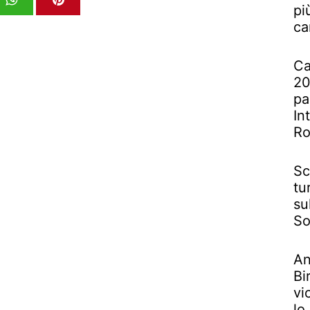
pi
ca
Ca
20
pa
In
R
Sc
tu
su
So
An
Bi
vi
lo