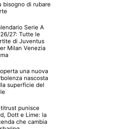
ù bisogno di rubare
rte
lendario Serie A
26/27: Tutte le
rtite di Juventus
ter Milan Venezia
oma
operta una nuova
rbolenza nascosta
lla superficie del
le
titrust punisce
rd, Dott e Lime: la
cenda che cambia
 sharing