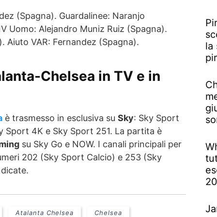
dez (Spagna). Guardalinee: Naranjo
Pi
IV Uomo: Alejandro Muniz Ruiz (Spagna).
sc
. Aiuto VAR: Fernandez (Spagna).
la
pi
lanta-Chelsea in TV
e in
Ch
me
gi
a
è trasmesso in esclusiva su
Sky
: Sky Sport
so
y Sport 4K e Sky Sport 251. La partita è
aming
su Sky Go e NOW. I canali principali per
Wh
numeri 202 (Sky Sport Calcio) e 253 (Sky
tu
es
ndicate.
2
Ja
Atalanta Chelsea
Chelsea