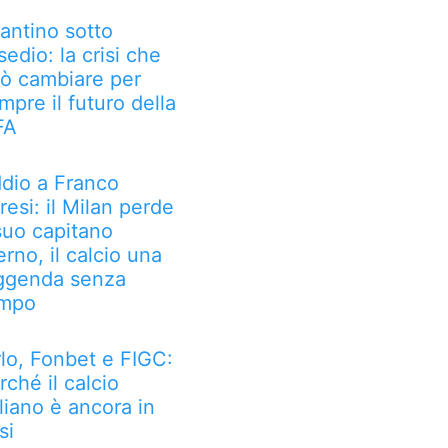
fantino sotto
sedio: la crisi che
ò cambiare per
mpre il futuro della
FA
dio a Franco
resi: il Milan perde
 suo capitano
erno, il calcio una
ggenda senza
mpo
rlo, Fonbet e FIGC:
rché il calcio
aliano è ancora in
si