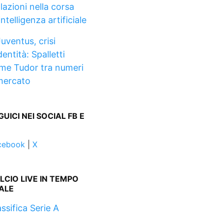
lazioni nella corsa
’intelligenza artificiale
uventus, crisi
dentità: Spalletti
me Tudor tra numeri
mercato
GUICI NEI SOCIAL FB E
cebook
|
X
LCIO LIVE IN TEMPO
ALE
ssifica Serie A