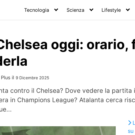
Tecnologia
Scienza
Lifestyle
helsea oggi: orario,
derla
 Plus
il
9 Dicembre 2025
anta contro il Chelsea? Dove vedere la partita 
ra in Champions League? Atalanta cerca risca
e...
su