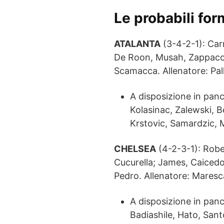
Le probabili fo
ATALANTA
(3-4-2-1): Carn
De Roon, Musah, Zappaco
Scamacca. Allenatore: Pal
A disposizione in panc
Kolasinac, Zalewski, B
Krstovic, Samardzic, M
CHELSEA
(4-2-3-1): Robe
Cucurella; James, Caiced
Pedro. Allenatore: Maresc
A disposizione in pa
Badiashile, Hato, Sant