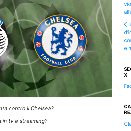
vio
all
J
d’i
co
e 
SE
X
Fa
CA
anta contro il Chelsea?
RE
 in tv e streaming?
Cla