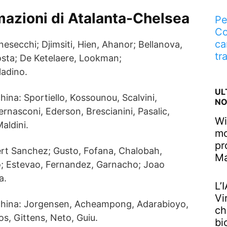
rmazioni di Atalanta-Chelsea
Pe
Co
ca
esecchi; Djimsiti, Hien, Ahanor; Bellanova,
tr
sta; De Ketelaere, Lookman;
ladino.
UL
hina: Sportiello, Kossounou, Scalvini,
NO
ernasconi, Ederson, Brescianini, Pasalic,
Wi
aldini.
mo
pr
rt Sanchez; Gusto, Fofana, Chalobah,
M
o; Estevao, Fernandez, Garnacho; Joao
a.
L’
Vi
nchina: Jorgensen, Acheampong, Adarabioyo,
ch
os, Gittens, Neto, Guiu.
bi