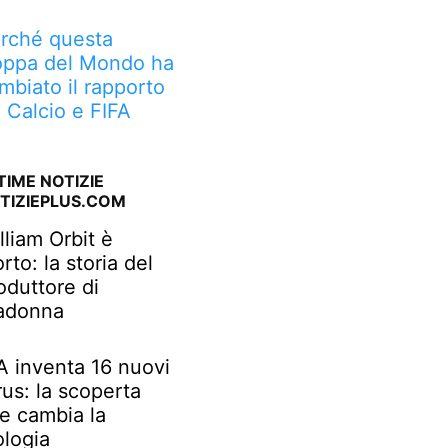
rché questa
ppa del Mondo ha
mbiato il rapporto
a Calcio e FIFA
TIME NOTIZIE
TIZIEPLUS.COM
lliam Orbit è
rto: la storia del
oduttore di
adonna
IA inventa 16 nuovi
rus: la scoperta
e cambia la
ologia