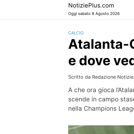
Skip
NotiziePlus.com
to
Oggi sabato 8 Agosto 2026
content
CALCIO
Atalanta-C
e dove ve
Scritto da
Redazione Notizie
A che ora gioca l’Atal
scende in campo stase
nella Champions Leagu