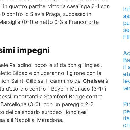
 in quattro partite: vittoria casalinga 2-1 con
In
-0 contro lo Slavia Praga, successo in
as
Marsiglia (0-1) e netto 0-3 a Francoforte
pu
se
FI
simi impegni
Ad
Ba
ele Palladino, dopo la sfida con gli inglesi,
il
letic Bilbao e chiuderanno il girone con la
et
le
nion Saint-Gilloise. Il cammino del
Chelsea
è
te
ta d’esordio contro il Bayern Monaco (3-1) i
cessi importanti a Stamford Bridge contro
Pi
e Barcellona (3-0), con un pareggio 2-2
pe
to del calendario europeo i londinesi
it
a e il Napoli al Maradona.
cri