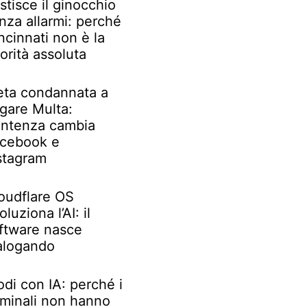
stisce il ginocchio
nza allarmi: perché
ncinnati non è la
iorità assoluta
ta condannata a
gare Multa:
ntenza cambia
cebook e
stagram
oudflare OS
oluziona l’AI: il
ftware nasce
alogando
odi con IA: perché i
iminali non hanno