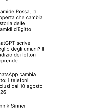
ramide Rossa, la
operta che cambia
 storia delle
ramidi d’Egitto
atGPT scrive
glio degli umani? Il
udizio dei lettori
rprende
atsApp cambia
tto: i telefoni
clusi dal 10 agosto
026
nnik Sinner