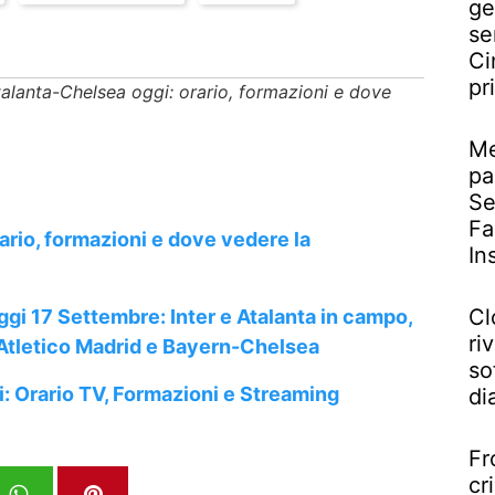
ge
se
Ci
pr
talanta-Chelsea oggi: orario, formazioni e dove
Me
pa
Se
Fa
rio, formazioni e dove vedere la
In
Cl
i 17 Settembre: Inter e Atalanta in campo,
riv
-Atletico Madrid e Bayern-Chelsea
so
: Orario TV, Formazioni e Streaming
di
Fr
cr