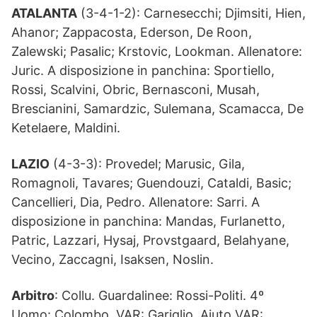
ATALANTA
(3-4-1-2): Carnesecchi; Djimsiti, Hien,
Ahanor; Zappacosta, Ederson, De Roon,
Zalewski; Pasalic; Krstovic, Lookman. Allenatore:
Juric. A disposizione in panchina: Sportiello,
Rossi, Scalvini, Obric, Bernasconi, Musah,
Brescianini, Samardzic, Sulemana, Scamacca, De
Ketelaere, Maldini.
LAZIO
(4-3-3): Provedel; Marusic, Gila,
Romagnoli, Tavares; Guendouzi, Cataldi, Basic;
Cancellieri, Dia, Pedro. Allenatore: Sarri. A
disposizione in panchina: Mandas, Furlanetto,
Patric, Lazzari, Hysaj, Provstgaard, Belahyane,
Vecino, Zaccagni, Isaksen, Noslin.
Arbitro
: Collu. Guardalinee: Rossi-Politi. 4º
Uomo: Colombo. VAR: Gariglio. Aiuto VAR: