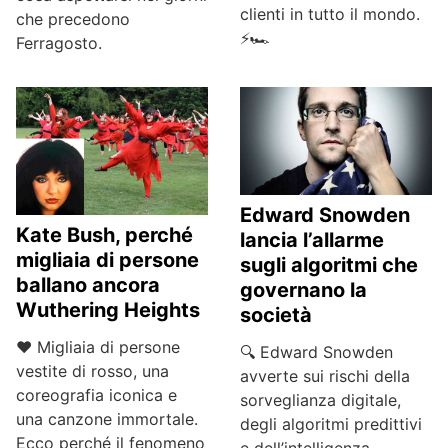
clienti in tutto il mondo.
che precedono
⚡🏎️
Ferragosto.
Edward Snowden
Kate Bush, perché
lancia l’allarme
migliaia di persone
sugli algoritmi che
ballano ancora
governano la
Wuthering Heights
società
❤️ Migliaia di persone
🔍 Edward Snowden
vestite di rosso, una
avverte sui rischi della
coreografia iconica e
sorveglianza digitale,
una canzone immortale.
degli algoritmi predittivi
Ecco perché il fenomeno