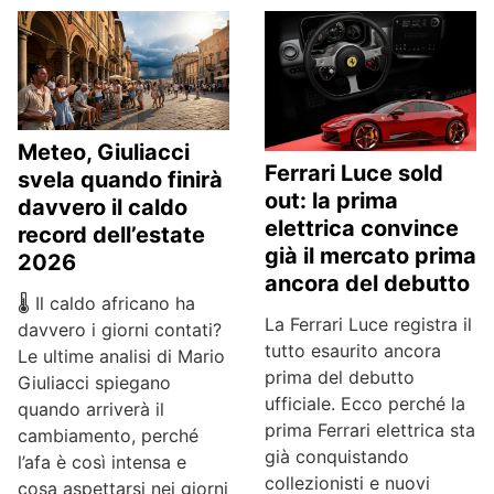
Meteo, Giuliacci
Ferrari Luce sold
svela quando finirà
out: la prima
davvero il caldo
elettrica convince
record dell’estate
già il mercato prima
2026
ancora del debutto
🌡️ Il caldo africano ha
La Ferrari Luce registra il
davvero i giorni contati?
tutto esaurito ancora
Le ultime analisi di Mario
prima del debutto
Giuliacci spiegano
ufficiale. Ecco perché la
quando arriverà il
prima Ferrari elettrica sta
cambiamento, perché
già conquistando
l’afa è così intensa e
collezionisti e nuovi
cosa aspettarsi nei giorni