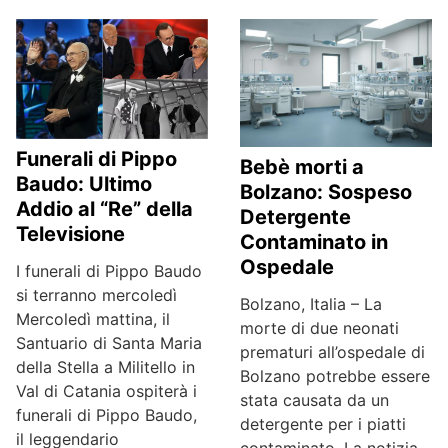
Funerali di Pippo
Bebè morti a
Baudo: Ultimo
Bolzano: Sospeso
Addio al “Re” della
Detergente
Televisione
Contaminato in
Ospedale
I funerali di Pippo Baudo
si terranno mercoledì
Bolzano, Italia – La
Mercoledì mattina, il
morte di due neonati
Santuario di Santa Maria
prematuri all’ospedale di
della Stella a Militello in
Bolzano potrebbe essere
Val di Catania ospiterà i
stata causata da un
funerali di Pippo Baudo,
detergente per i piatti
il leggendario
contaminato. La notizia