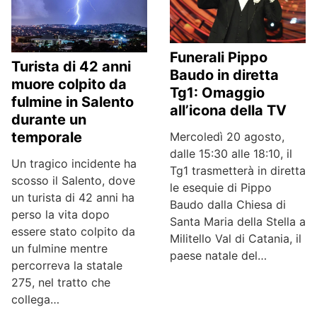
Funerali Pippo
Turista di 42 anni
Baudo in diretta
muore colpito da
Tg1: Omaggio
fulmine in Salento
all’icona della TV
durante un
temporale
Mercoledì 20 agosto,
dalle 15:30 alle 18:10, il
Un tragico incidente ha
Tg1 trasmetterà in diretta
scosso il Salento, dove
le esequie di Pippo
un turista di 42 anni ha
Baudo dalla Chiesa di
perso la vita dopo
Santa Maria della Stella a
essere stato colpito da
Militello Val di Catania, il
un fulmine mentre
paese natale del…
percorreva la statale
275, nel tratto che
collega…