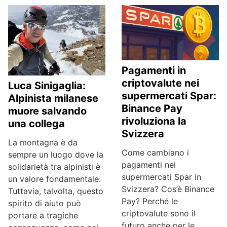
Pagamenti in
criptovalute nei
Luca Sinigaglia:
supermercati Spar:
Alpinista milanese
Binance Pay
muore salvando
rivoluziona la
una collega
Svizzera
La montagna è da
Come cambiano i
sempre un luogo dove la
pagamenti nei
solidarietà tra alpinisti è
supermercati Spar in
un valore fondamentale.
Svizzera? Cos’è Binance
Tuttavia, talvolta, questo
Pay? Perché le
spirito di aiuto può
criptovalute sono il
portare a tragiche
futuro anche per le