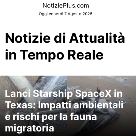
Skip
NotiziePlus.com
to
Oggi venerdì 7 Agosto 2026
content
Notizie di Attualità
in Tempo Reale
Lanci Starship SpaceX in
Texas: Impatti ambientali
e rischi per la fauna
migratoria