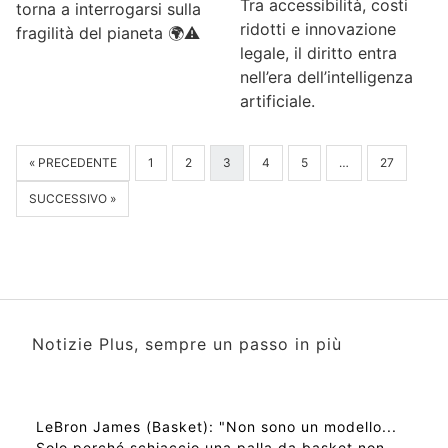
Tra accessibilità, costi
torna a interrogarsi sulla
ridotti e innovazione
fragilità del pianeta 🌍⚠️
legale, il diritto entra
nell’era dell’intelligenza
artificiale.
« PRECEDENTE
1
2
3
4
5
…
27
SUCCESSIVO »
Notizie Plus, sempre un passo in più
LeBron James (Basket): "Non sono un modello...
Solo perché schiaccio una palla da basket non