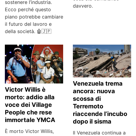
sostenere l’industria.
davvero.
Ecco perché questo
piano potrebbe cambiare
il futuro del lavoro e
della società. 🤖🇯🇵
Venezuela trema
Victor Willis è
ancora: nuova
morto: addio alla
scossa di
voce dei Village
Terremoto
People che rese
riaccende l’incubo
immortale YMCA
dopo il sisma
È morto Victor Willis,
Il Venezuela continua a