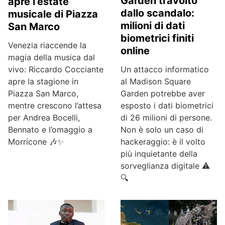
Garden travolto
apre l’estate
dallo scandalo:
musicale di Piazza
milioni di dati
San Marco
biometrici finiti
Venezia riaccende la
online
magia della musica dal
Un attacco informatico
vivo: Riccardo Cocciante
al Madison Square
apre la stagione in
Garden potrebbe aver
Piazza San Marco,
esposto i dati biometrici
mentre crescono l’attesa
di 26 milioni di persone.
per Andrea Bocelli,
Non è solo un caso di
Bennato e l’omaggio a
hackeraggio: è il volto
Morricone 🎶✨
più inquietante della
sorveglianza digitale ⚠️
🔍