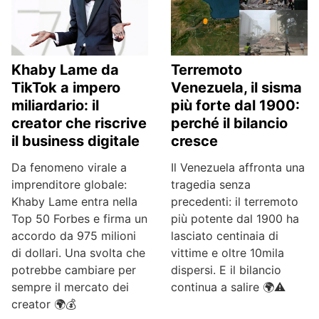
Khaby Lame da
Terremoto
TikTok a impero
Venezuela, il sisma
miliardario: il
più forte dal 1900:
creator che riscrive
perché il bilancio
il business digitale
cresce
Da fenomeno virale a
Il Venezuela affronta una
imprenditore globale:
tragedia senza
Khaby Lame entra nella
precedenti: il terremoto
Top 50 Forbes e firma un
più potente dal 1900 ha
accordo da 975 milioni
lasciato centinaia di
di dollari. Una svolta che
vittime e oltre 10mila
potrebbe cambiare per
dispersi. E il bilancio
sempre il mercato dei
continua a salire 🌍⚠️
creator 🌍💰