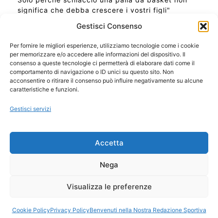
significa che debba crescere i vostri figli"
Gestisci Consenso
Per fornire le migliori esperienze, utilizziamo tecnologie come i cookie
per memorizzare e/o accedere alle informazioni del dispositivo. Il
Ora Esatta in Italia in questo momento
consenso a queste tecnologie ci permetterà di elaborare dati come il
Ti Senti Strano Ultimamente? Potrebbe Essere per
comportamento di navigazione o ID unici su questo sito. Non
la Risonanza di Schumann
acconsentire o ritirare il consenso può influire negativamente su alcune
Come Sapere Se Stai Ascendendo alla Quinta
caratteristiche e funzioni.
Dimensione
Gestisci servizi
Copyright 2026 NotiziePlus.com
Accetta
Edizioni Web4Star
Chi Siamo: Redazione
Nega
📰 Contenuto Umano Verificato
Privacy Coockie
-
Pubblicità
Visualizza le preferenze
Sitemap
-
Feed
Cookie Policy
Privacy Policy
Benvenuti nella Nostra Redazione Sportiva