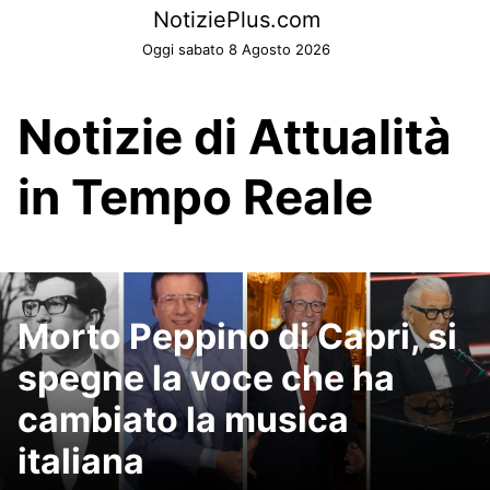
Skip
NotiziePlus.com
to
Oggi sabato 8 Agosto 2026
content
Notizie di Attualità
in Tempo Reale
Morto Peppino di Capri, si
spegne la voce che ha
cambiato la musica
italiana