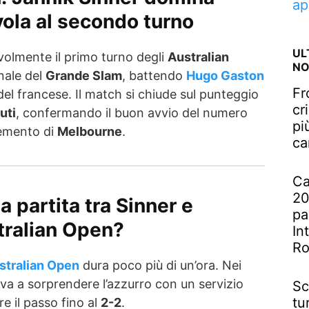
ap
ola al secondo turno
UL
olmente il primo turno degli
Australian
NO
nale del
Grande Slam
, battendo
Hugo Gaston
Fr
 del francese. Il match si chiude sul punteggio
cr
uti
, confermando il buon avvio del numero
pi
emento di
Melbourne
.
ca
Ca
20
 partita tra Sinner e
pa
tralian Open?
In
R
stralian Open
dura poco più di un’ora. Nei
va a sorprendere l’azzurro con un servizio
Sc
tu
e il passo fino al
2-2
.