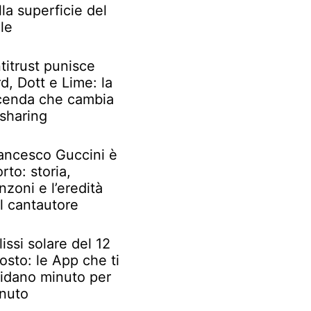
lla superficie del
le
titrust punisce
rd, Dott e Lime: la
cenda che cambia
 sharing
ancesco Guccini è
rto: storia,
nzoni e l’eredità
l cantautore
lissi solare del 12
osto: le App che ti
idano minuto per
nuto