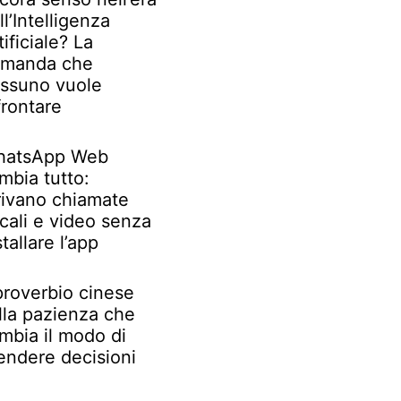
ll’Intelligenza
tificiale? La
manda che
ssuno vuole
frontare
atsApp Web
mbia tutto:
rivano chiamate
cali e video senza
stallare l’app
 proverbio cinese
lla pazienza che
mbia il modo di
endere decisioni