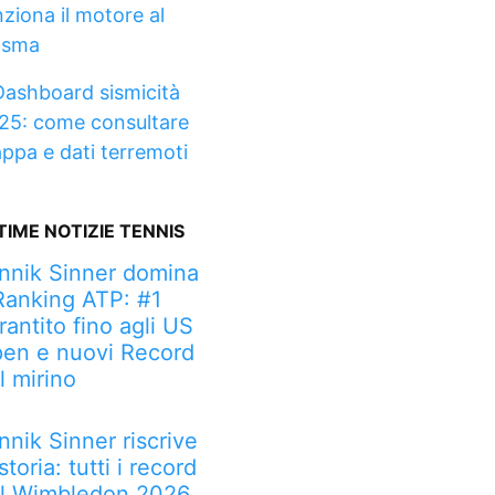
nziona il motore al
asma
Dashboard sismicità
25: come consultare
ppa e dati terremoti
TIME NOTIZIE TENNIS
nnik Sinner domina
 Ranking ATP: #1
rantito fino agli US
en e nuovi Record
l mirino
nnik Sinner riscrive
 storia: tutti i record
l Wimbledon 2026