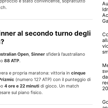
approccio è stato convincente, soprattutto
Au
tch.
Id
Ac
Ga
inner al secondo turno degli
Co
al
n?
vi
sm
ustralian Open
,
Sinner
sfiderà l’australiano
ro
88 ATP
.
Me
sv
era e propria maratona: vittoria in
cinque
da
Prizmic
(numero 127 ATP) con il punteggio di
re
po
4 ore e 22 minuti
di gioco. Un match
2
are sul piano fisico.
Go
an