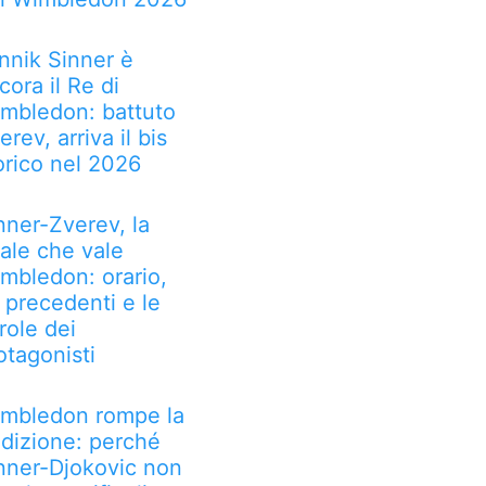
nnik Sinner è
cora il Re di
mbledon: battuto
erev, arriva il bis
orico nel 2026
nner-Zverev, la
nale che vale
mbledon: orario,
, precedenti e le
role dei
otagonisti
mbledon rompe la
adizione: perché
nner-Djokovic non