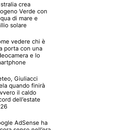
stralia crea
rogeno Verde con
qua di mare e
llio solare
me vedere chi è
la porta con una
deocamera e lo
artphone
teo, Giuliacci
ela quando finirà
vvero il caldo
cord dell’estate
026
ogle AdSense ha
cora senso nell’era