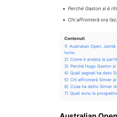
Perché Gaston si è rit
Chi affronterà ora l’a
Contenuti
1)
Australian Open: Janni
turno
2)
Come è andata la partit
3)
Perché Hugo Gaston si è
4)
Quali segnali ha dato S
5)
Chi affronterà Sinner a
6)
Cosa ha detto Sinner do
7)
Quali sono le prospettiv
Australian Open