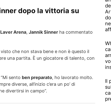
de
nner dopo la vittoria su
Ar
do
ne
af
 Laver Arena
,
Jannik Sinner
ha commentato
Wh
ca
 visto che non stava bene e non è questo il
ar
ere una partita. È un giocatore di talento, con
vo
in
: “Mi sento
ben preparato
, ho lavorato molto.
Il
mpre diverse, all’inizio c’era un po’ di
su
e divertirsi in campo”.
ca
pr