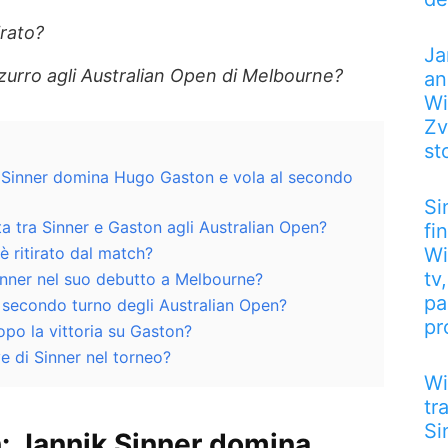
irato?
Ja
zzurro agli Australian Open di Melbourne?
an
Wi
Zv
st
k Sinner domina Hugo Gaston e vola al secondo
Si
a tra Sinner e Gaston agli Australian Open?
fi
 ritirato dal match?
Wi
tv
inner nel suo debutto a Melbourne?
pa
l secondo turno degli Australian Open?
pr
po la vittoria su Gaston?
e di Sinner nel torneo?
Wi
tr
Si
: Jannik Sinner domina