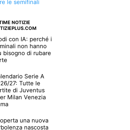
re le semifinali
TIME NOTIZIE
TIZIEPLUS.COM
odi con IA: perché i
iminali non hanno
ù bisogno di rubare
rte
lendario Serie A
26/27: Tutte le
rtite di Juventus
ter Milan Venezia
oma
operta una nuova
rbolenza nascosta