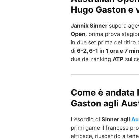
Hugo Gaston e v
Jannik Sinner
supera agev
Open
, prima prova stagio
in due set prima del ritiro
di
6-2, 6-1
in
1 ora e 7 min
due del ranking
ATP
sul c
Come è andata la
Gaston agli Aus
L’esordio di
Sinner agli
Au
primi game il francese pro
efficace, riuscendo a tener