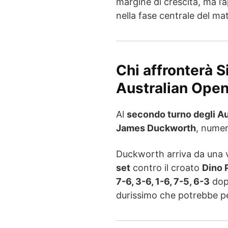
margine di crescita, ma l’
nella fase centrale del ma
Chi affronterà S
Australian Ope
Al
secondo turno degli A
James Duckworth
, nume
Duckworth arriva da una v
set
contro il croato
Dino 
7-6, 3-6, 1-6, 7-5, 6-3
do
durissimo che potrebbe pes