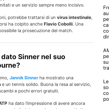
mitati e un servizio sempre meno incisivo.
Fr
au
ni, potrebbe trattarsi di un
virus intestinale
,
pe
corsi ha colpito anche
Flavio Cobolli
. Una
ca
possibile la prosecuzione del match.
co
di
AM
 dato Sinner nel suo
pe
su
ourne?
tr
simo,
Jannik Sinner
ha mostrato una
Le
a
e un tennis solido. Buona la resa al servizio,
so
scambi e pochi errori gratuiti.
co
po
ATP
ha dato l’impressione di avere ancora