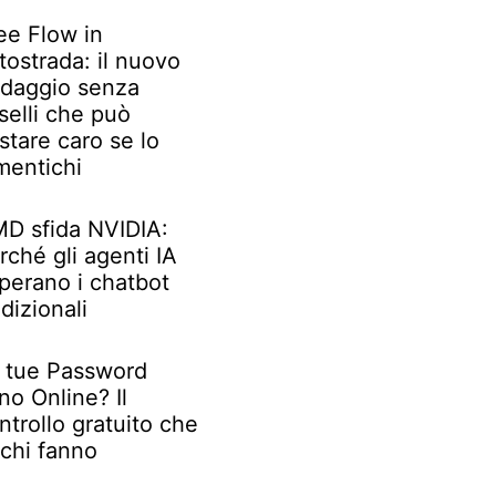
ee Flow in
tostrada: il nuovo
daggio senza
selli che può
stare caro se lo
mentichi
D sfida NVIDIA:
rché gli agenti IA
perano i chatbot
adizionali
 tue Password
no Online? Il
ntrollo gratuito che
chi fanno