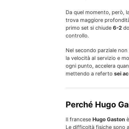
Da quel momento, però, la
trova maggiore profondità 
primo set si chiude
6-2
d
controllo.
Nel secondo parziale non 
la velocità al servizio e m
ogni punto, accelera qua
mettendo a referto
sei a
Perché Hugo Gas
Il francese
Hugo Gaston
è
Le difficoltà fisiche sono 