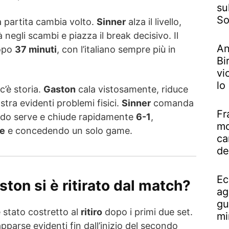
su
So
 partita cambia volto.
Sinner
alza il livello,
negli scambi e piazza il break decisivo. Il
An
opo
37 minuti
, con l’italiano sempre più in
Bi
vi
lo
c’è storia.
Gaston
cala vistosamente, riduce
ostra evidenti problemi fisici.
Sinner
comanda
Fr
ndo serve e chiude rapidamente
6-1
,
mo
ce
e concedendo un solo game.
ca
de
Ec
ton si è ritirato dal match?
ag
gu
 stato costretto al
ritiro
dopo i primi due set.
mi
apparse evidenti fin dall’inizio del secondo