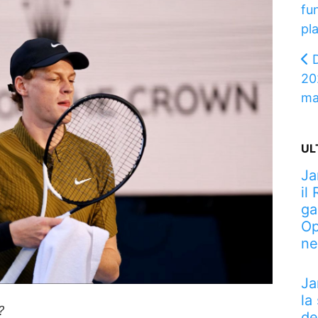
fu
pl
20
ma
UL
Ja
il
ga
Op
ne
Ja
la
?
de