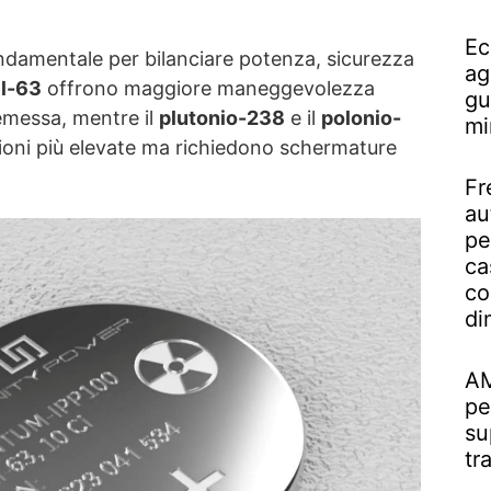
Ec
ondamentale per bilanciare potenza, sicurezza
ag
l-63
offrono maggiore maneggevolezza
gu
 emessa, mentre il
plutonio-238
e il
polonio-
mi
oni più elevate ma richiedono schermature
Fr
au
pe
ca
co
di
AM
pe
su
tr