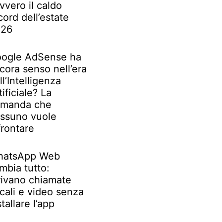
vvero il caldo
cord dell’estate
026
ogle AdSense ha
cora senso nell’era
ll’Intelligenza
tificiale? La
manda che
ssuno vuole
frontare
atsApp Web
mbia tutto:
rivano chiamate
cali e video senza
stallare l’app