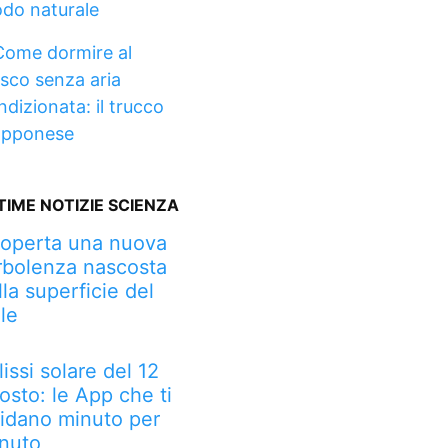
do naturale
Come dormire al
esco senza aria
ndizionata: il trucco
apponese
TIME NOTIZIE SCIENZA
operta una nuova
rbolenza nascosta
lla superficie del
le
lissi solare del 12
osto: le App che ti
idano minuto per
nuto