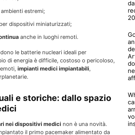
da
re
 ambienti estremi;
2
r dispositivi miniaturizzati;
Go
continua
anche in luoghi remoti.
an
de
dono le batterie nucleari ideali per
Ar
bio di energia è difficile, costoso o pericoloso,
do
remoti,
impianti medici impiantabili
,
ne
rplanetarie.
af
Wh
uali e storiche: dallo spazio
ca
edici
ar
vo
in
ri nei dispositivi medici
non è una novità.
 impiantato il primo pacemaker alimentato da