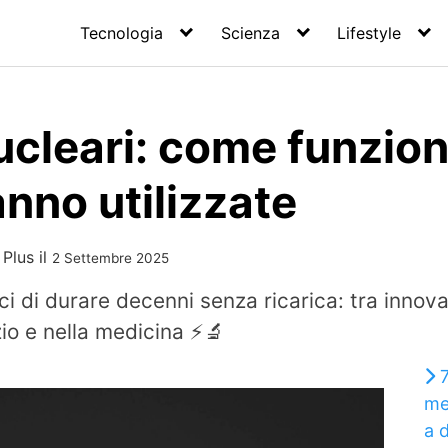
Tecnologia
Scienza
Lifestyle
ucleari: come funzio
nno utilizzate
 Plus
il
2 Settembre 2025
i di durare decenni senza ricarica: tra innovaz
zio e nella medicina ⚡🔬
7
me
a 