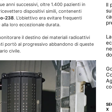
e anni successivi, oltre 1.400 pazienti in
Il
su
ricevettero dispositivi simili, contenenti
ca
io-238
. L’obiettivo era evitare frequenti
pr
e alla loro eccezionale durata.
La
monitorare il destino dei materiali radioattivi
ec
nti portò al progressivo abbandono di queste
ne
rio civile.
do
Go
Co
Ag
co
SE
X