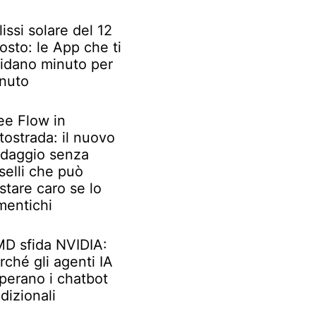
lissi solare del 12
osto: le App che ti
idano minuto per
nuto
ee Flow in
tostrada: il nuovo
daggio senza
selli che può
stare caro se lo
mentichi
D sfida NVIDIA:
rché gli agenti IA
perano i chatbot
adizionali