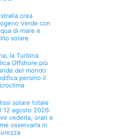
stralia crea
rogeno Verde con
qua di mare e
llio solare
na, la Turbina
lica Offshore più
ande del mondo
difica persino il
croclima
lissi solare totale
l 12 agosto 2026:
ve vederla, orari e
me osservarla in
curezza