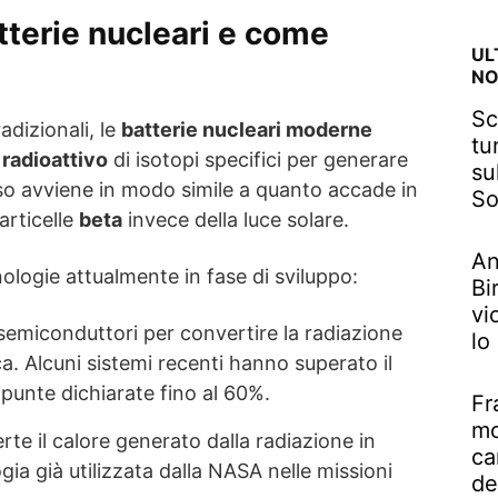
tterie nucleari e come
UL
NO
Sc
adizionali, le
batterie nucleari moderne
tu
radioattivo
di isotopi specifici per generare
su
sso avviene in modo simile a quanto accade in
So
articelle
beta
invece della luce solare.
An
nologie attualmente in fase di sviluppo:
Bi
vi
a semiconduttori per convertire la radiazione
lo
ca. Alcuni sistemi recenti hanno superato il
 punte dichiarate fino al 60%.
Fr
mo
rte il calore generato dalla radiazione in
ca
ogia già utilizzata dalla NASA nelle missioni
de