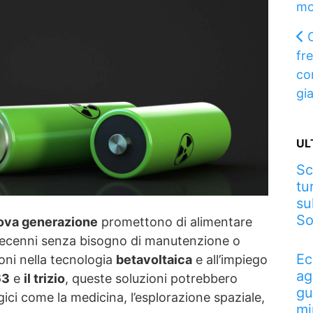
mo
fr
co
gi
UL
Sc
tu
su
So
uova generazione
promettono di alimentare
 decenni senza bisogno di manutenzione o
Ec
ioni nella tecnologia
betavoltaica
e all’impiego
ag
63
e
il trizio
, queste soluzioni potrebbero
gu
gici come la medicina, l’esplorazione spaziale,
mi