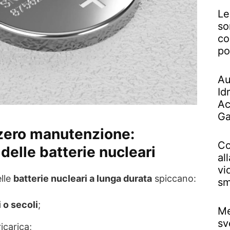
Le
so
co
po
Au
Id
Ac
Ga
zero manutenzione:
Co
delle batterie nucleari
al
vi
elle
batterie nucleari a lunga durata
spiccano:
sm
 o secoli
;
Me
sv
icarica;