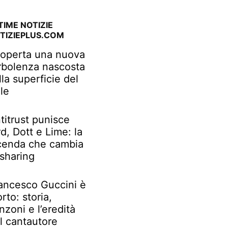
TIME NOTIZIE
TIZIEPLUS.COM
operta una nuova
rbolenza nascosta
lla superficie del
le
titrust punisce
rd, Dott e Lime: la
cenda che cambia
 sharing
ancesco Guccini è
rto: storia,
nzoni e l’eredità
l cantautore