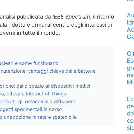
Au
nalisi pubblicata da
IEEE Spectrum
, il ritorno
Id
ala ridotta è ormai al centro degli interessi di
Ac
governi in tutto il mondo.
Ga
Ci
Eo
ucleari e come funzionano
gr
utenzione: vantaggi chiave delle batterie
mo
Mi
toriche: dallo spazio ai dispositivi medici
a, difesa e Internet of Things
Ec
levati: gli ostacoli alla diffusione
de
ogetti sperimentali in corso
do
so un’adozione mirata e sostenibile
co
si