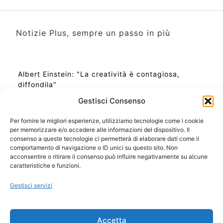
Notizie Plus, sempre un passo in più
Albert Einstein: "La creatività è contagiosa,
diffondila"
Gestisci Consenso
Per fornire le migliori esperienze, utilizziamo tecnologie come i cookie
per memorizzare e/o accedere alle informazioni del dispositivo. Il
Ora Esatta in Italia in questo momento
consenso a queste tecnologie ci permetterà di elaborare dati come il
Ti Senti Strano Ultimamente? Potrebbe Essere per
comportamento di navigazione o ID unici su questo sito. Non
la Risonanza di Schumann
acconsentire o ritirare il consenso può influire negativamente su alcune
Come Sapere Se Stai Ascendendo alla Quinta
caratteristiche e funzioni.
Dimensione
Gestisci servizi
Copyright 2026 NotiziePlus.com
Accetta