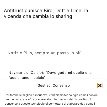
Antitrust punisce Bird, Dott e Lime: la
vicenda che cambia lo sharing
Notizie Plus, sempre un passo in più
Neymar Jr. (Calcio): "Devo godermi quello che
faccio, amo il calcio"
Gestisci Consenso
Per fornire le migliori esperienze, utilizziamo tecnologie come i cookie
per memorizzare e/o accedere alle informazioni del dispositivo. Il
Ora Esatta in Italia in questo momento
consenso a queste tecnologie ci permetterà di elaborare dati come il
Ti Senti Strano Ultimamente? Potrebbe Essere per