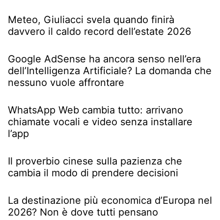
Meteo, Giuliacci svela quando finirà
davvero il caldo record dell’estate 2026
Google AdSense ha ancora senso nell’era
dell’Intelligenza Artificiale? La domanda che
nessuno vuole affrontare
WhatsApp Web cambia tutto: arrivano
chiamate vocali e video senza installare
l’app
Il proverbio cinese sulla pazienza che
cambia il modo di prendere decisioni
La destinazione più economica d’Europa nel
2026? Non è dove tutti pensano