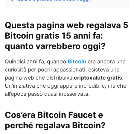
Questa pagina web regalava 5
Bitcoin gratis 15 anni fa:
quanto varrebbero oggi?
Quindici anni fa, quando
Bitcoin
era ancora una
curiosità per pochi appassionati, esisteva una
pagina web che distribuiva
criptovalute gratis
.
Un’iniziativa che oggi appare incredibile, ma che
all’epoca passò quasi inosservata.
Cos’era Bitcoin Faucet e
perché regalava Bitcoin?