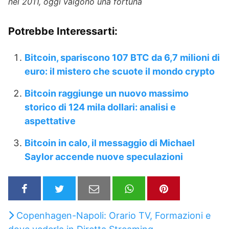
nel 2011, oggi valgono una fortuna
Potrebbe Interessarti:
Bitcoin, spariscono 107 BTC da 6,7 milioni di
euro: il mistero che scuote il mondo crypto
Bitcoin raggiunge un nuovo massimo
storico di 124 mila dollari: analisi e
aspettative
Bitcoin in calo, il messaggio di Michael
Saylor accende nuove speculazioni
Copenhagen-Napoli: Orario TV, Formazioni e