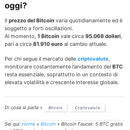
oggi?
Il
prezzo del Bitcoin
varia quotidianamente ed è
soggetto a forti oscillazioni.
Al momento,
1 Bitcoin
vale circa
95.068 dollari
,
pari a circa
81.910 euro
al cambio attuale.
Per chi segue il mercato delle
criptovalute
,
monitorare costantemente l’andamento del
BTC
resta essenziale, soprattutto in un contesto di
elevata volatilità e crescente interesse globale.
Di cosa si parla »
Bitcoin
Criptovalute
Sei qui:
Home
»
Bitcoin
»
Bitcoin Faucet: 5 BTC gratis