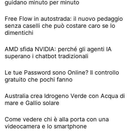
guidano minuto per minuto
Free Flow in autostrada: il nuovo pedaggio
senza caselli che può costare caro se lo
dimentichi
AMD sfida NVIDIA: perché gli agenti IA
superano i chatbot tradizionali
Le tue Password sono Online? Il controllo
gratuito che pochi fanno
Australia crea Idrogeno Verde con Acqua di
mare e Gallio solare
Come vedere chi è alla porta con una
videocamera e lo smartphone