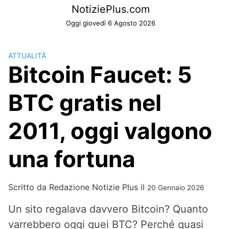
Skip
NotiziePlus.com
to
Oggi giovedì 6 Agosto 2026
content
ATTUALITÀ
Bitcoin Faucet: 5
BTC gratis nel
2011, oggi valgono
una fortuna
Scritto da
Redazione Notizie Plus
il
20 Gennaio 2026
Un sito regalava davvero Bitcoin? Quanto
varrebbero oggi quei BTC? Perché quasi