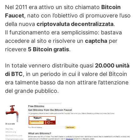
Nel 2011 era attivo un sito chiamato
Bitcoin
Faucet
, nato con l’obiettivo di promuovere l’uso
della nuova
criptovaluta decentralizzata
.
Il funzionamento era semplicissimo: bastava
accedere al sito e risolvere un
captcha
per
ricevere
5 Bitcoin gratis
.
In totale vennero distribuite quasi
20.000 unità
di BTC
, in un periodo in cui il valore del Bitcoin
era talmente basso da non attirare l’attenzione
del grande pubblico.