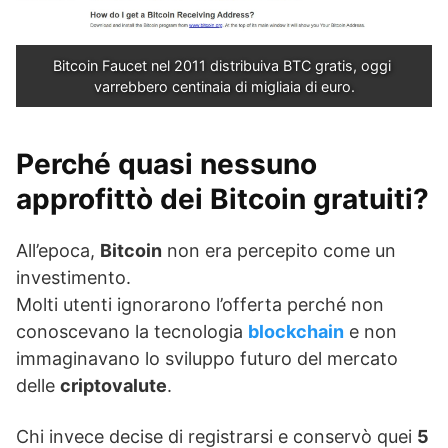
Bitcoin Faucet nel 2011 distribuiva BTC gratis, oggi 
varrebbero centinaia di migliaia di euro.
Perché quasi nessuno
approfittò dei Bitcoin gratuiti?
All’epoca,
Bitcoin
non era percepito come un
investimento.
Molti utenti ignorarono l’offerta perché non
conoscevano la tecnologia
blockchain
e non
immaginavano lo sviluppo futuro del mercato
delle
criptovalute
.
Chi invece decise di registrarsi e conservò quei
5