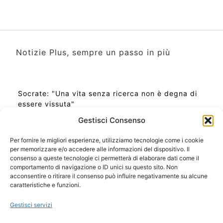
Notizie Plus, sempre un passo in più
Socrate: "Una vita senza ricerca non è degna di
essere vissuta"
Gestisci Consenso
Per fornire le migliori esperienze, utilizziamo tecnologie come i cookie
per memorizzare e/o accedere alle informazioni del dispositivo. Il
Ora Esatta in Italia in questo momento
consenso a queste tecnologie ci permetterà di elaborare dati come il
Ti Senti Strano Ultimamente? Potrebbe Essere per
comportamento di navigazione o ID unici su questo sito. Non
la Risonanza di Schumann
acconsentire o ritirare il consenso può influire negativamente su alcune
Come Sapere Se Stai Ascendendo alla Quinta
caratteristiche e funzioni.
Dimensione
Gestisci servizi