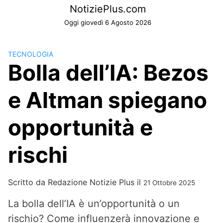
Skip
NotiziePlus.com
to
Oggi giovedì 6 Agosto 2026
content
TECNOLOGIA
Bolla dell’IA: Bezos
e Altman spiegano
opportunità e
rischi
Scritto da
Redazione Notizie Plus
il
21 Ottobre 2025
La bolla dell’IA è un’opportunità o un
rischio? Come influenzerà innovazione e