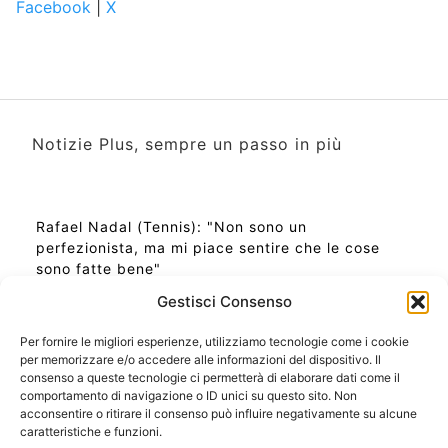
Facebook
|
X
Notizie Plus, sempre un passo in più
Rafael Nadal (Tennis): "Non sono un
perfezionista, ma mi piace sentire che le cose
sono fatte bene"
Gestisci Consenso
Per fornire le migliori esperienze, utilizziamo tecnologie come i cookie
per memorizzare e/o accedere alle informazioni del dispositivo. Il
Ora Esatta in Italia in questo momento
consenso a queste tecnologie ci permetterà di elaborare dati come il
Ti Senti Strano Ultimamente? Potrebbe Essere per
comportamento di navigazione o ID unici su questo sito. Non
la Risonanza di Schumann
acconsentire o ritirare il consenso può influire negativamente su alcune
Come Sapere Se Stai Ascendendo alla Quinta
caratteristiche e funzioni.
Dimensione