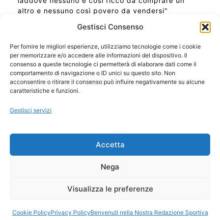
laddove nessuno è così ricco da comprare un
altro e nessuno così povero da vendersi"
Gestisci Consenso
Per fornire le migliori esperienze, utilizziamo tecnologie come i cookie
per memorizzare e/o accedere alle informazioni del dispositivo. Il
Ora Esatta in Italia in questo momento
consenso a queste tecnologie ci permetterà di elaborare dati come il
Ti Senti Strano Ultimamente? Potrebbe Essere per
comportamento di navigazione o ID unici su questo sito. Non
la Risonanza di Schumann
acconsentire o ritirare il consenso può influire negativamente su alcune
Come Sapere Se Stai Ascendendo alla Quinta
caratteristiche e funzioni.
Dimensione
Gestisci servizi
Copyright 2026 NotiziePlus.com
Accetta
Edizioni Web4Star
Chi Siamo: Redazione
Nega
📰 Contenuto Umano Verificato
Privacy Coockie
-
Pubblicità
Visualizza le preferenze
Sitemap
-
Feed
Cookie Policy
Privacy Policy
Benvenuti nella Nostra Redazione Sportiva