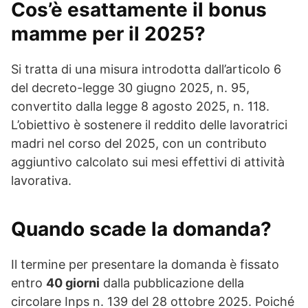
Cos’è esattamente il bonus
mamme per il 2025?
Si tratta di una misura introdotta dall’articolo 6
del decreto-legge 30 giugno 2025, n. 95,
convertito dalla legge 8 agosto 2025, n. 118.
L’obiettivo è sostenere il reddito delle lavoratrici
madri nel corso del 2025, con un contributo
aggiuntivo calcolato sui mesi effettivi di attività
lavorativa.
Quando scade la domanda?
Il termine per presentare la domanda è fissato
entro
40 giorni
dalla pubblicazione della
circolare Inps n. 139 del 28 ottobre 2025. Poiché