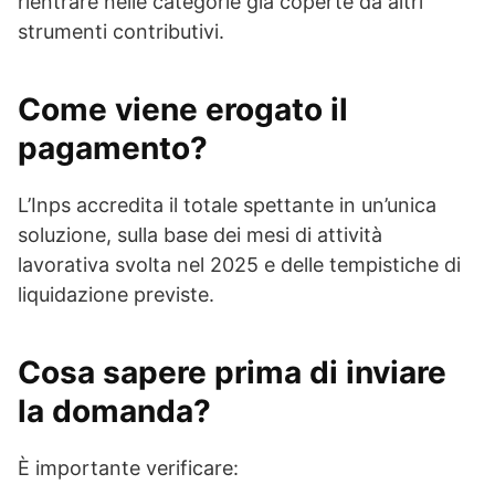
rientrare nelle categorie già coperte da altri
strumenti contributivi.
Come viene erogato il
pagamento?
L’Inps accredita il totale spettante in un’unica
soluzione, sulla base dei mesi di attività
lavorativa svolta nel 2025 e delle tempistiche di
liquidazione previste.
Cosa sapere prima di inviare
la domanda?
È importante verificare: