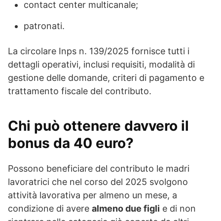
contact center multicanale;
patronati.
La circolare Inps n. 139/2025 fornisce tutti i
dettagli operativi, inclusi requisiti, modalità di
gestione delle domande, criteri di pagamento e
trattamento fiscale del contributo.
Chi può ottenere davvero il
bonus da 40 euro
?
Possono beneficiare del contributo le madri
lavoratrici che nel corso del 2025 svolgono
attività lavorativa per almeno un mese, a
condizione di avere
almeno due figli
e di non