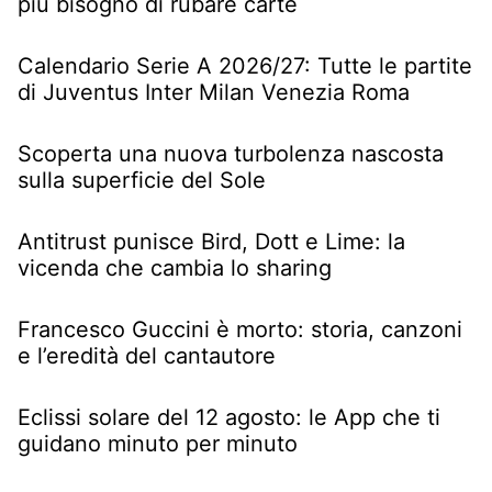
più bisogno di rubare carte
Calendario Serie A 2026/27: Tutte le partite
di Juventus Inter Milan Venezia Roma
Scoperta una nuova turbolenza nascosta
sulla superficie del Sole
Antitrust punisce Bird, Dott e Lime: la
vicenda che cambia lo sharing
Francesco Guccini è morto: storia, canzoni
e l’eredità del cantautore
Eclissi solare del 12 agosto: le App che ti
guidano minuto per minuto