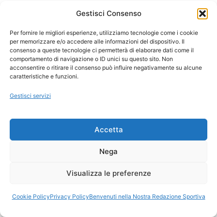
Scoperta una nuova turbolenza nascosta
Gestisci Consenso
sulla superficie del Sole
Per fornire le migliori esperienze, utilizziamo tecnologie come i cookie
per memorizzare e/o accedere alle informazioni del dispositivo. Il
consenso a queste tecnologie ci permetterà di elaborare dati come il
comportamento di navigazione o ID unici su questo sito. Non
acconsentire o ritirare il consenso può influire negativamente su alcune
caratteristiche e funzioni.
Notizie Plus, sempre un passo in più
Gestisci servizi
Accetta
Kobe Bryant (Basket): "Il momento in cui ti
arrendi, è il momento in cui lasci che qualcun
Nega
altro vinca"
Visualizza le preferenze
Ora Esatta in Italia in questo momento
Cookie Policy
Privacy Policy
Benvenuti nella Nostra Redazione Sportiva
Ti Senti Strano Ultimamente? Potrebbe Essere per
la Risonanza di Schumann