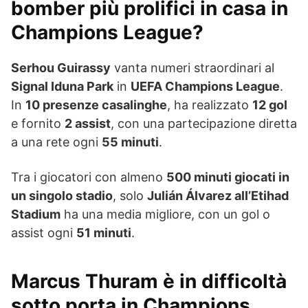
bomber più prolifici in casa in
Champions League?
Serhou Guirassy
vanta numeri straordinari al
Signal Iduna Park
in
UEFA Champions League
.
In
10 presenze casalinghe
, ha realizzato
12 gol
e fornito
2 assist
, con una partecipazione diretta
a una rete ogni
55 minuti
.
Tra i giocatori con almeno
500 minuti giocati in
un singolo stadio
, solo
Julián Álvarez all’Etihad
Stadium
ha una media migliore, con un gol o
assist ogni
51 minuti
.
Marcus Thuram è in difficoltà
sotto porta in Champions