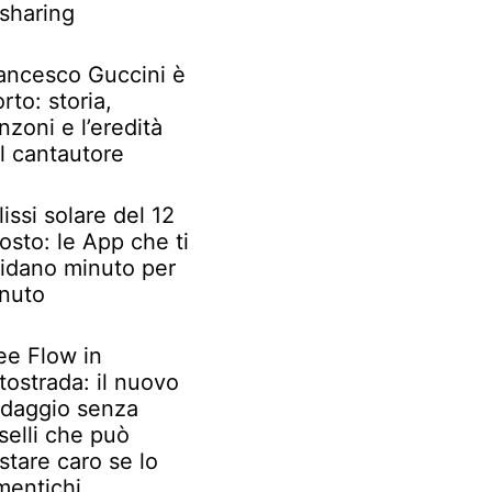
 sharing
ancesco Guccini è
rto: storia,
nzoni e l’eredità
l cantautore
lissi solare del 12
osto: le App che ti
idano minuto per
nuto
ee Flow in
tostrada: il nuovo
daggio senza
selli che può
stare caro se lo
mentichi