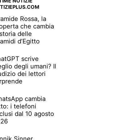
TIME NOTIZIE
TIZIEPLUS.COM
ramide Rossa, la
operta che cambia
 storia delle
ramidi d’Egitto
atGPT scrive
glio degli umani? Il
udizio dei lettori
rprende
atsApp cambia
tto: i telefoni
clusi dal 10 agosto
026
nnik Sinner