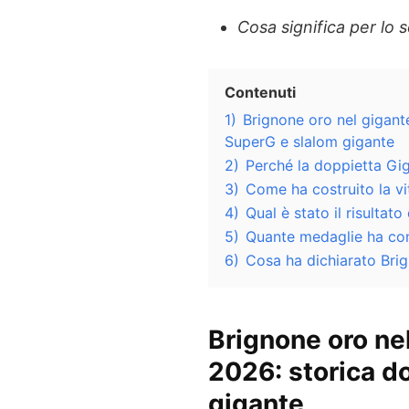
Cosa significa per lo s
Contenuti
1)
Brignone oro nel gigant
SuperG e slalom gigante
2)
Perché la doppietta Gi
3)
Come ha costruito la vi
4)
Qual è stato il risultat
5)
Quante medaglie ha conq
6)
Cosa ha dichiarato Bri
Brignone oro ne
2026: storica d
gigante