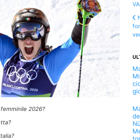
VA
fo
ved
UL
Mo
Mi
ci
gi
Ma
e femminile 2026?
de
tta?
Nü
Me
talia?
to