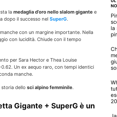
UL
NO
sta la
medaglia d’oro nello slalom gigante
e
Pi
ta dopo il successo nel
SuperG
.
sc
la
a manche con un margine importante. Nella
pi
gio con lucidità. Chiude con il tempo
Ch
me
gento per Sara Hector e Thea Louise
gi
0.62. Un ex aequo raro, con tempi identici
so
 seconda manche.
Wh
 storia dello
sci alpino femminile
.
tu
es
2
etta Gigante + SuperG è un
Ja