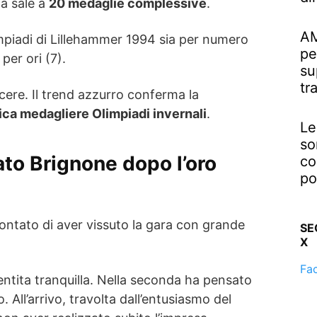
lia sale a
20 medaglie complessive
.
AM
impiadi di Lillehammer 1994 sia per numero
pe
per ori (7).
su
tr
cere. Il trend azzurro conferma la
fica medagliere Olimpiadi invernali
.
Le
so
ato Brignone dopo l’oro
co
po
ontato di aver vissuto la gara con grande
SE
X
Fa
entita tranquilla. Nella seconda ha pensato
 All’arrivo, travolta dall’entusiasmo del