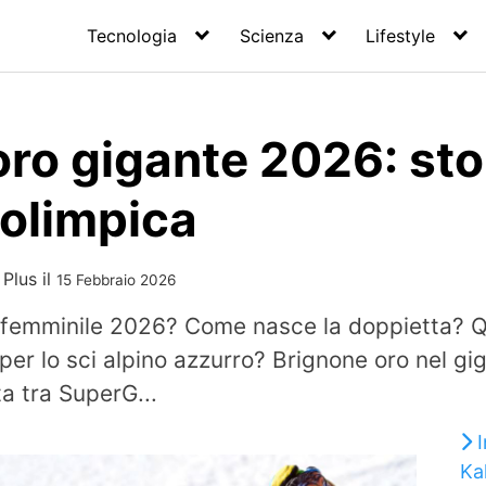
Tecnologia
Scienza
Lifestyle
ro gigante 2026: sto
 olimpica
 Plus
il
15 Febbraio 2026
te femminile 2026? Come nasce la doppietta? 
a per lo sci alpino azzurro? Brignone oro nel g
a tra SuperG...
Ka