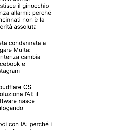
stisce il ginocchio
nza allarmi: perché
ncinnati non è la
iorità assoluta
ta condannata a
gare Multa:
ntenza cambia
cebook e
stagram
oudflare OS
oluziona l’AI: il
ftware nasce
alogando
odi con IA: perché i