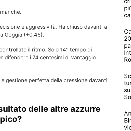
cr
pi
a manche.
ca
ecisione e aggressività. Ha chiuso davanti a
Ca
ia Goggia (+0.46).
20
pa
ontrollato il ritmo. Solo 14° tempo di
In
r difendere i 74 centesimi di vantaggio
R
Sc
e e gestione perfetta della pressione davanti
tu
su
So
isultato delle altre azzurre
An
mpico?
Bi
vi