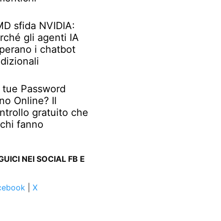
D sfida NVIDIA:
rché gli agenti IA
perano i chatbot
adizionali
 tue Password
no Online? Il
ntrollo gratuito che
chi fanno
GUICI NEI SOCIAL FB E
cebook
|
X