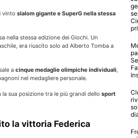
ge
se
 vinto
slalom gigante e SuperG nella stessa
Ci
pr
sa nella stessa edizione dei Giochi. Un
Me
schile, era riuscito solo ad Alberto Tomba a
pa
Se
Fa
sale a
cinque medaglie olimpiche individuali
,
In
gnoni nel medagliere personale.
Cl
la sua posizione tra le più grandi dello
sport
riv
so
di
o la vittoria Federica
Fr