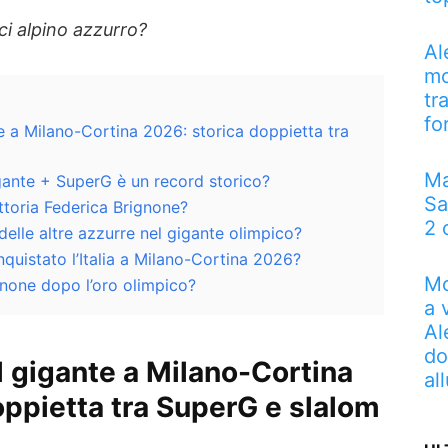
ci alpino azzurro?
Al
mo
tr
fo
e a Milano-Cortina 2026: storica doppietta tra
Ma
gante + SuperG è un record storico?
Sa
ttoria Federica Brignone?
2 
o delle altre azzurre nel gigante olimpico?
uistato l’Italia a Milano-Cortina 2026?
Mo
gnone dopo l’oro olimpico?
a 
Al
do
l gigante a Milano-Cortina
al
oppietta tra SuperG e slalom