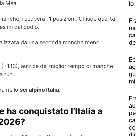
la Mea.
lo
 manche, recupera 11 posizioni. Chiude quarta
Fr
esimi dal podio.
mo
ca
de
nalizzata da una seconda manche meno
Ec
(+1.13), autrice del miglior tempo di manche
ag
gu
a run.
mi
da nello
sci alpino Italia
.
Fr
au
ha conquistato l’Italia a
pe
 2026?
ca
co
di