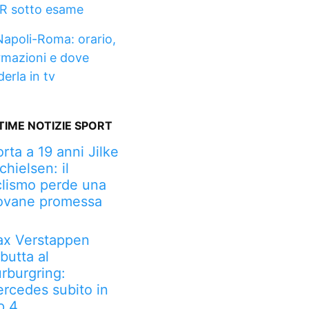
R sotto esame
Napoli-Roma: orario,
rmazioni e dove
erla in tv
TIME NOTIZIE SPORT
rta a 19 anni Jilke
chielsen: il
clismo perde una
ovane promessa
x Verstappen
butta al
rburgring:
rcedes subito in
p 4