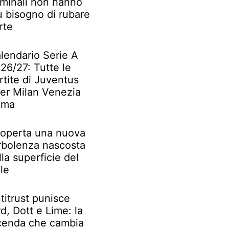
iminali non hanno
ù bisogno di rubare
rte
lendario Serie A
26/27: Tutte le
rtite di Juventus
ter Milan Venezia
oma
operta una nuova
rbolenza nascosta
lla superficie del
le
titrust punisce
rd, Dott e Lime: la
cenda che cambia