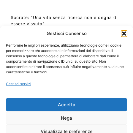
Socrate: "Una vita senza ricerca non è degna di
essere vissuta"
Gestisci Consenso
Per fornire le migliori esperienze, utilizziamo tecnologie come i cookie
per memorizzare e/o accedere alle informazioni del dispositivo. Il
Ora Esatta in Italia in questo momento
consenso a queste tecnologie ci permetterà di elaborare dati come il
Ti Senti Strano Ultimamente? Potrebbe Essere per
comportamento di navigazione o ID unici su questo sito. Non
la Risonanza di Schumann
acconsentire o ritirare il consenso può influire negativamente su alcune
Come Sapere Se Stai Ascendendo alla Quinta
caratteristiche e funzioni.
Dimensione
Gestisci servizi
Copyright 2026 NotiziePlus.com
Accetta
Edizioni Web4Star
Chi Siamo: Redazione
Nega
📰 Contenuto Umano Verificato
Privacy Coockie
-
Pubblicità
Visualizza le preferenze