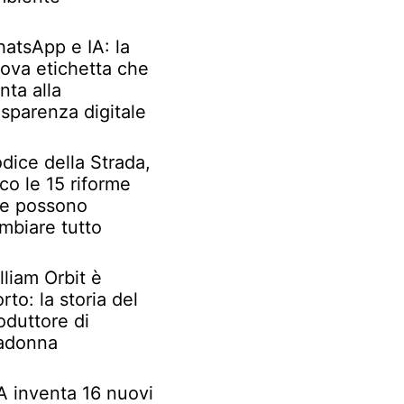
atsApp e IA: la
ova etichetta che
nta alla
asparenza digitale
dice della Strada,
co le 15 riforme
e possono
mbiare tutto
lliam Orbit è
rto: la storia del
oduttore di
adonna
IA inventa 16 nuovi