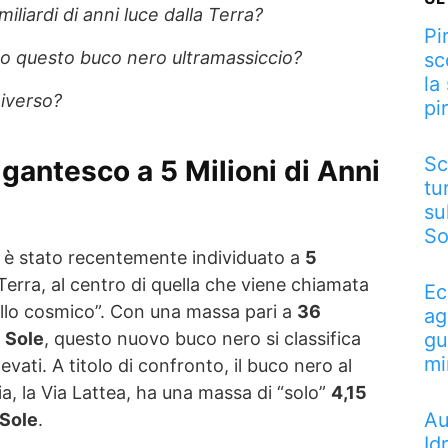
iliardi di anni luce dalla Terra?
Pi
o questo buco nero ultramassiccio?
sc
la
niverso?
pi
Sc
gantesco a 5 Milioni di Anni
tu
su
So
è stato recentemente individuato a
5
Terra, al centro di quella che viene chiamata
Ec
vallo cosmico”. Con una massa pari a
36
ag
gu
l Sole
, questo nuovo buco nero si classifica
mi
ilevati. A titolo di confronto, il buco nero al
ia, la Via Lattea, ha una massa di “solo”
4,15
Au
 Sole
.
Id