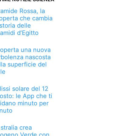
ramide Rossa, la
operta che cambia
 storia delle
ramidi d’Egitto
operta una nuova
rbolenza nascosta
lla superficie del
le
lissi solare del 12
osto: le App che ti
idano minuto per
nuto
stralia crea
rogeno Verde con