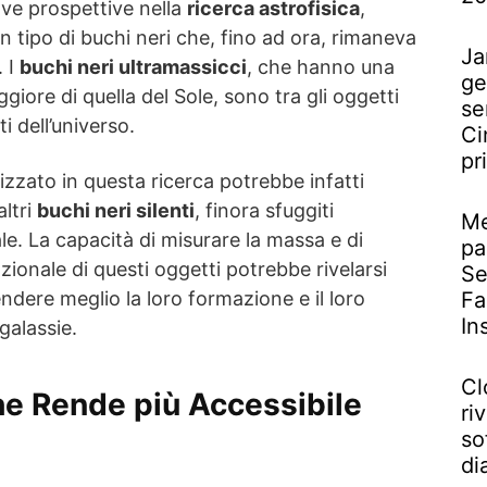
ve prospettive nella
ricerca astrofisica
,
n tipo di buchi neri che, fino ad ora, rimaneva
Ja
. I
buchi neri ultramassicci
, che hanno una
ge
giore di quella del Sole, sono tra gli oggetti
se
i dell’universo.
Ci
pr
lizzato in questa ricerca potrebbe infatti
altri
buchi neri silenti
, finora sfuggiti
Me
le. La capacità di misurare la massa e di
pa
azionale di questi oggetti potrebbe rivelarsi
Se
Fa
ere meglio la loro formazione e il loro
In
 galassie.
Cl
e Rende più Accessibile
riv
so
di