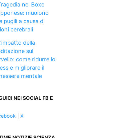
Tragedia nel Boxe
apponese: muoiono
 pugili a causa di
ioni cerebrali
’impatto della
ditazione sul
rvello: come ridurre lo
ess e migliorare il
nessere mentale
GUICI NEI SOCIAL FB E
cebook
|
X
TIME NOTIZIE SCIENZA