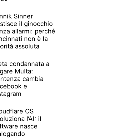
nnik Sinner
stisce il ginocchio
nza allarmi: perché
ncinnati non è la
iorità assoluta
ta condannata a
gare Multa:
ntenza cambia
cebook e
stagram
oudflare OS
oluziona l’AI: il
ftware nasce
alogando