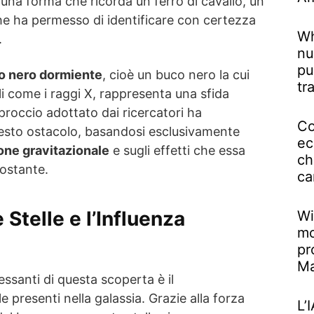
a una forma che ricorda un ferro di cavallo, un
e ha permesso di identificare con certezza
Wh
.
nu
pu
o nero dormiente
, cioè un buco nero la cui
tr
i come i raggi X, rappresenta una sfida
approccio adottato dai ricercatori ha
Co
esto ostacolo, basandosi esclusivamente
ec
one gravitazionale
e sugli effetti che essa
ch
costante.
ca
 Stelle e l’Influenza
Wi
mo
pr
M
essanti di questa scoperta è il
 presenti nella galassia. Grazie alla forza
L’