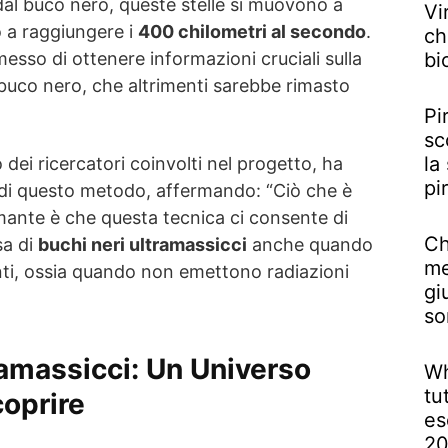
dal buco nero, queste stelle si muovono a
Vi
o a raggiungere i
400 chilometri al secondo
.
ch
bi
so di ottenere informazioni cruciali sulla
 buco nero, che altrimenti sarebbe rimasto
Pi
sc
la
dei ricercatori coinvolti nel progetto, ha
pi
 di questo metodo, affermando: “Ciò che è
ante è che questa tecnica ci consente di
Ch
sa di
buchi neri ultramassicci
anche quando
me
ti, ossia quando non emettono radiazioni
gi
so
ramassicci: Un Universo
Wh
tu
coprire
es
2