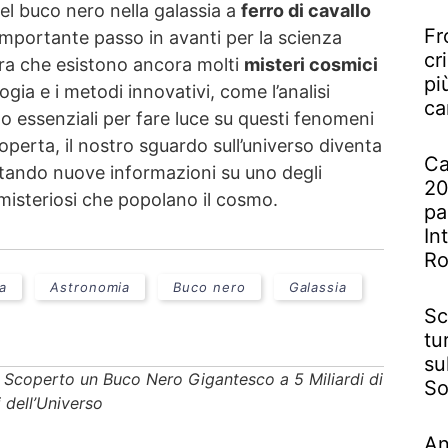
del buco nero nella galassia a
ferro di cavallo
Fr
mportante passo in avanti per la scienza
cr
ra che esistono ancora molti
misteri cosmici
pi
ogia e i metodi innovativi, come l’analisi
ca
no essenziali per fare luce su questi fenomeni
perta, il nostro sguardo sull’universo diventa
Ca
tando nuove informazioni su uno degli
20
 misteriosi che popolano il cosmo.
pa
In
R
ca
Astronomia
Buco nero
Galassia
Sc
tu
su
»
Scoperto un Buco Nero Gigantesco a 5 Miliardi di
So
i dell’Universo
An