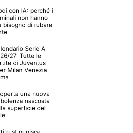
odi con IA: perché i
iminali non hanno
ù bisogno di rubare
rte
lendario Serie A
26/27: Tutte le
rtite di Juventus
ter Milan Venezia
oma
operta una nuova
rbolenza nascosta
lla superficie del
le
titrust punisce