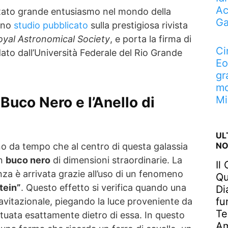
Ac
itato grande entusiasmo nel mondo della
Ga
 uno
studio pubblicato
sulla prestigiosa rivista
oyal Astronomical Society
, e porta la firma di
Ci
dato dall’Università Federale del Rio Grande
Eo
gr
mo
Mi
Buco Nero e l’Anello di
UL
NO
o da tempo che al centro di questa galassia
un
buco nero
di dimensioni straordinarie. La
Il
za è arrivata grazie all’uso di un fenomeno
Qu
tein”
. Questo effetto si verifica quando una
Di
fu
avitazionale, piegando la luce proveniente da
Te
ituata esattamente dietro di essa. In questo
Am