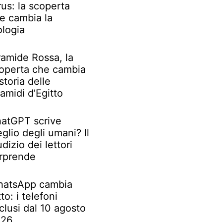
rus: la scoperta
e cambia la
ologia
ramide Rossa, la
operta che cambia
 storia delle
ramidi d’Egitto
atGPT scrive
glio degli umani? Il
udizio dei lettori
rprende
atsApp cambia
tto: i telefoni
clusi dal 10 agosto
026