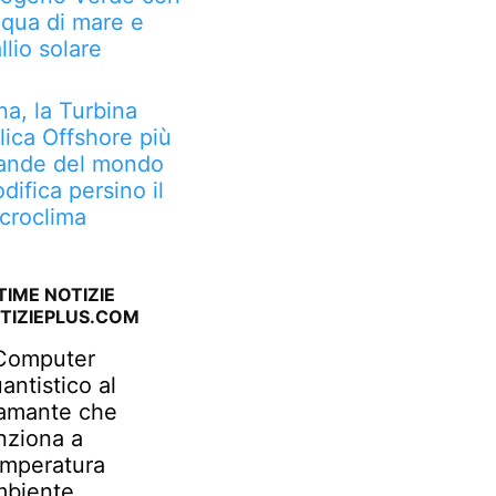
qua di mare e
llio solare
na, la Turbina
lica Offshore più
ande del mondo
difica persino il
croclima
TIME NOTIZIE
TIZIEPLUS.COM
 Computer
antistico al
amante che
nziona a
mperatura
biente