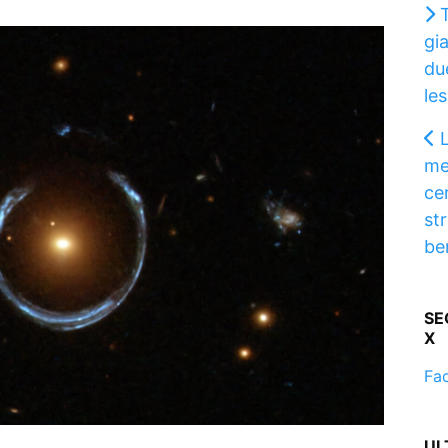
gi
due
les
L
me
ce
str
be
SE
X
Fa
UL