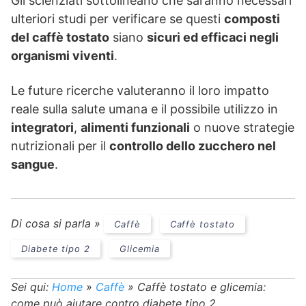
Gli scienziati sottolineano che saranno necessari
ulteriori studi per verificare se questi
composti
del caffè tostato
siano
sicuri ed efficaci negli
organismi viventi
.
Le future ricerche valuteranno il loro impatto
reale sulla salute umana e il possibile utilizzo in
integratori
,
alimenti funzionali
o nuove strategie
nutrizionali per il
controllo dello zucchero nel
sangue
.
Di cosa si parla »
Caffè
Caffè tostato
Diabete tipo 2
Glicemia
Sei qui:
Home
»
Caffè
»
Caffè tostato e glicemia:
come può aiutare contro diabete tipo 2