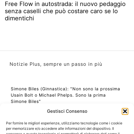
Free Flow in autostrada: il nuovo pedaggio
senza caselli che può costare caro se lo
dimentichi
Notizie Plus, sempre un passo in più
Simone Biles (Ginnastica): "Non sono la prossima
Usain Bolt o Michael Phelps. Sono la prima
Simone Biles"
Gestisci Consenso
Per fornire le migliori esperienze, utilizziamo tecnologie come i cookie
per memorizzare e/o accedere alle informazioni del dispositivo. Il
Ora Esatta in Italia in questo momento
consenso a queste tecnologie ci permetterà di elaborare dati come il