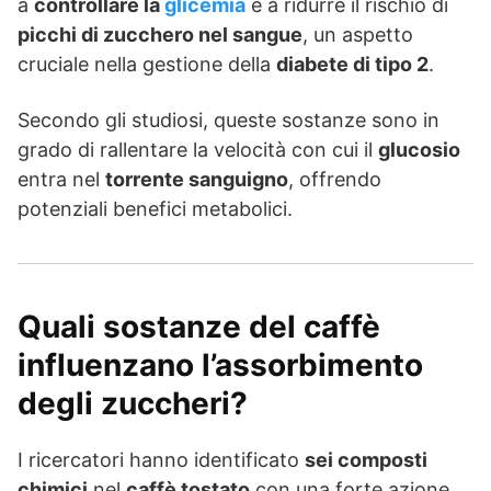
a
controllare la
glicemia
e a ridurre il rischio di
picchi di zucchero nel sangue
, un aspetto
cruciale nella gestione della
diabete di tipo 2
.
Secondo gli studiosi, queste sostanze sono in
grado di rallentare la velocità con cui il
glucosio
entra nel
torrente sanguigno
, offrendo
potenziali benefici metabolici.
Quali sostanze del caffè
influenzano l’assorbimento
degli zuccheri?
I ricercatori hanno identificato
sei composti
chimici
nel
caffè tostato
con una forte azione