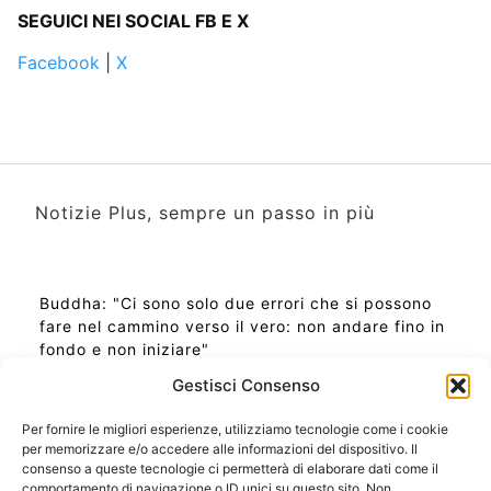
SEGUICI NEI SOCIAL FB E X
Facebook
|
X
Notizie Plus, sempre un passo in più
Buddha: "Ci sono solo due errori che si possono
fare nel cammino verso il vero: non andare fino in
fondo e non iniziare"
Gestisci Consenso
Per fornire le migliori esperienze, utilizziamo tecnologie come i cookie
per memorizzare e/o accedere alle informazioni del dispositivo. Il
Ora Esatta in Italia in questo momento
consenso a queste tecnologie ci permetterà di elaborare dati come il
Ti Senti Strano Ultimamente? Potrebbe Essere per
comportamento di navigazione o ID unici su questo sito. Non