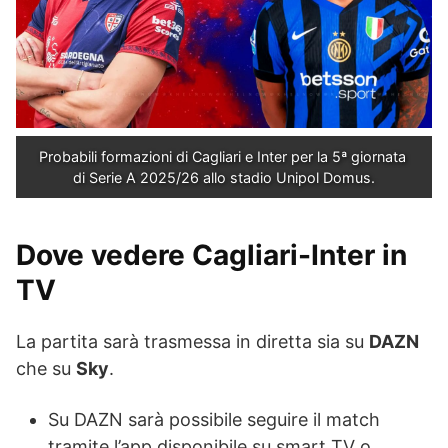
Probabili formazioni di Cagliari e Inter per la 5ª giornata 
di Serie A 2025/26 allo stadio Unipol Domus.
Dove vedere Cagliari-Inter in
TV
La partita sarà trasmessa in diretta sia su
DAZN
che su
Sky
.
Su DAZN sarà possibile seguire il match
tramite l’app disponibile su smart TV o