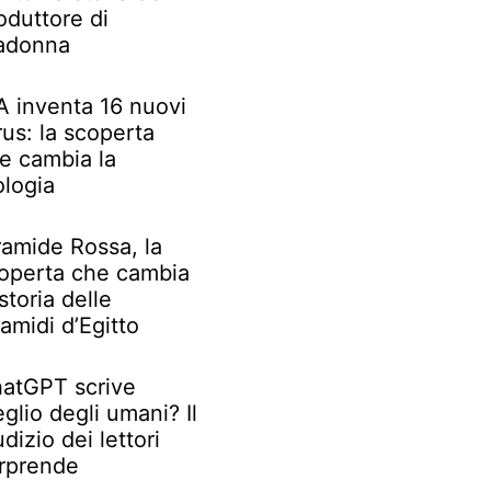
oduttore di
adonna
IA inventa 16 nuovi
rus: la scoperta
e cambia la
ologia
ramide Rossa, la
operta che cambia
 storia delle
ramidi d’Egitto
atGPT scrive
glio degli umani? Il
udizio dei lettori
rprende