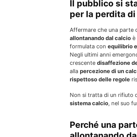
Il pubblico si s
per la perdita di
Affermare che una parte d
allontanando dal calcio
è 
formulata con
equilibrio 
Negli ultimi anni emergo
crescente
disaffezione de
alla
percezione di un cal
rispettoso delle regole
ri
Non si tratta di un rifiuto 
sistema calcio
, nel suo f
Perché una parte
allontanando da