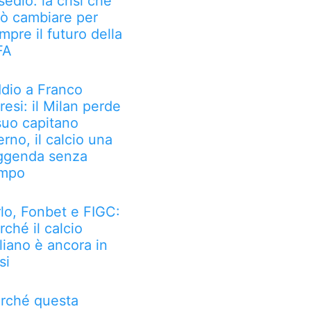
sedio: la crisi che
ò cambiare per
mpre il futuro della
FA
dio a Franco
resi: il Milan perde
 suo capitano
erno, il calcio una
ggenda senza
mpo
rlo, Fonbet e FIGC:
rché il calcio
aliano è ancora in
si
rché questa