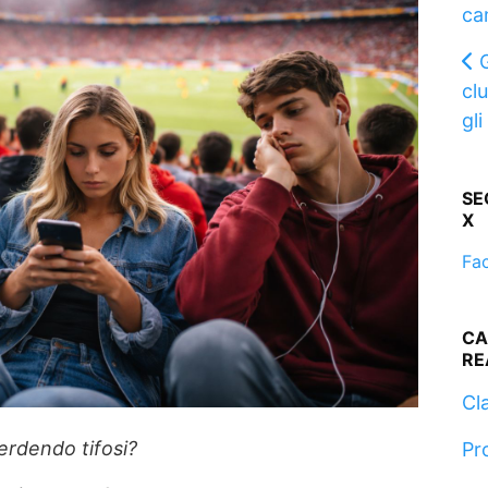
ca
cl
gli
SE
X
Fa
CA
RE
Cla
perdendo tifosi?
Pr