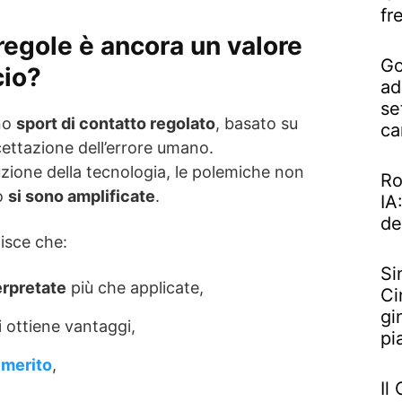
fr
e regole è ancora un valore
Go
cio?
ad
se
uno
sport di contatto regolato
, basato su
ca
cettazione dell’errore umano.
uzione della tecnologia, le polemiche non
Ro
o
si sono amplificate
.
IA
de
isce che:
Si
erpretate
più che applicate,
Ci
gi
i ottiene vantaggi,
pi
 merito
,
Il