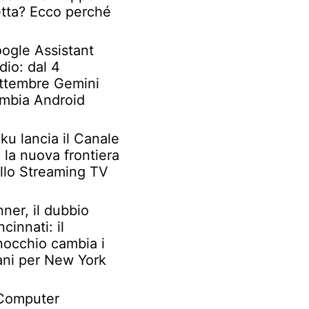
etta? Ecco perché
ogle Assistant
dio: dal 4
ttembre Gemini
mbia Android
ku lancia il Canale
: la nuova frontiera
llo Streaming TV
nner, il dubbio
ncinnati: il
nocchio cambia i
ani per New York
 Computer