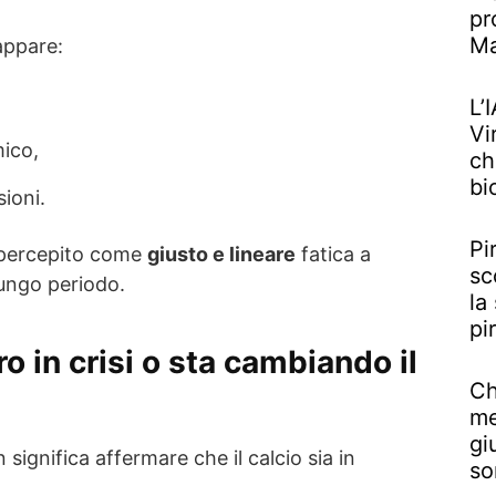
pr
M
 appare:
L’
Vi
ico,
ch
bi
sioni.
Pi
 percepito come
giusto e lineare
fatica a
sc
lungo periodo.
la
pi
ro in crisi o sta cambiando il
Ch
me
gi
 significa affermare che il calcio sia in
so