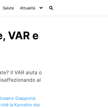
Salute
Attualità
e, VAR e
te? Il VAR aiuta o
disaffezionando al
Oceano Giappone:
rché la Kuroshio sta