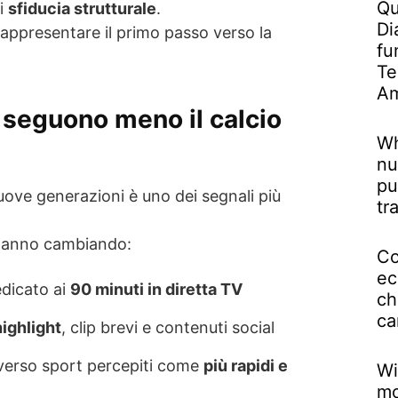
Qu
di
sfiducia strutturale
.
Di
 rappresentare il primo passo verso la
fu
Te
Am
i seguono meno il calcio
Wh
nu
pu
 nuove generazioni è uno dei segnali più
tr
stanno cambiando:
Co
ec
edicato ai
90 minuti in diretta TV
ch
ca
highlight
, clip brevi e contenuti social
verso sport percepiti come
più rapidi e
Wi
mo