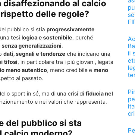
as
ta disaffezionando al calcio
pu
 rispetto delle regole?
se
FI
el pubblico si stia
progressivamente
una tesi
logica e sostenibile
, purché
Ad
e senza generalizzazioni
.
Ba
il
no
dati, segnali e tendenze
che indicano una
et
i tifosi
, in particolare tra i più giovani, legata
le
cio meno autentico
, meno credibile e
meno
te
spetto al passato.
Pi
dello sport in sé, ma di una crisi di
fiducia nel
pe
unzionamento e nei valori che rappresenta.
it
cri
 del pubblico si sta
Pe
l calcio moderno?