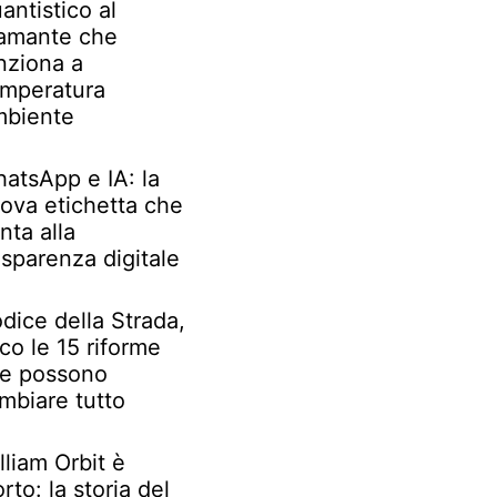
antistico al
amante che
nziona a
mperatura
biente
atsApp e IA: la
ova etichetta che
nta alla
asparenza digitale
dice della Strada,
co le 15 riforme
e possono
mbiare tutto
lliam Orbit è
rto: la storia del