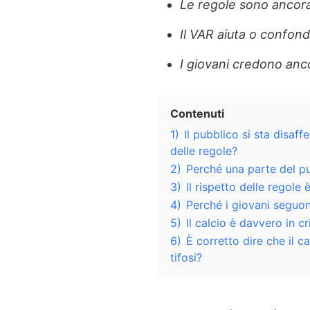
Le regole sono ancora
Il VAR aiuta o confon
I giovani credono anc
Contenuti
1)
Il pubblico si sta disaff
delle regole?
2)
Perché una parte del pu
3)
Il rispetto delle regole
4)
Perché i giovani seguon
5)
Il calcio è davvero in c
6)
È corretto dire che il c
tifosi?