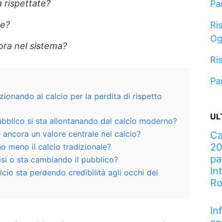
 rispettate?
Pa
de?
Ris
Og
ora nel sistema?
Ris
Pa
ezionando al calcio per la perdita di rispetto
UL
bblico si sta allontanando dal calcio moderno?
 è ancora un valore centrale nel calcio?
Ca
20
o meno il calcio tradizionale?
pa
risi o sta cambiando il pubblico?
In
alcio sta perdendo credibilità agli occhi dei
R
In