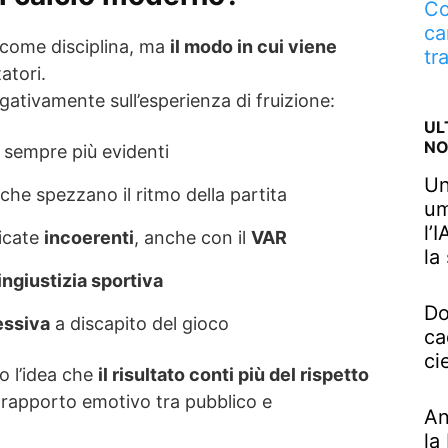
Co
ca
o come disciplina, ma
il modo in cui viene
tr
atori.
egativamente sull’esperienza di fruizione:
UL
NO
sempre più evidenti
Un
che spezzano il ritmo della partita
um
l’
dicate
incoerenti
, anche con il
VAR
la
ingiustizia sportiva
Do
essiva
a discapito del gioco
ca
ci
o l’idea che
il risultato conti più del rispetto
l rapporto emotivo tra pubblico e
An
la