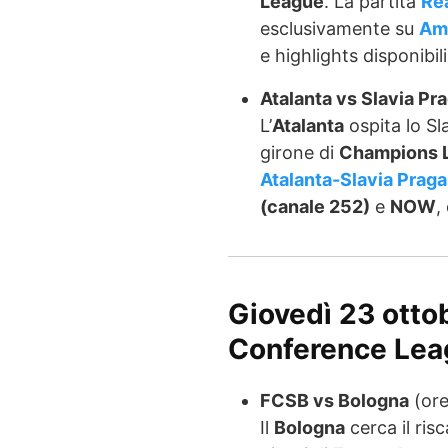
League
. La partita
Re
esclusivamente su
Am
e highlights disponibil
Atalanta vs Slavia Pr
L’
Atalanta
ospita lo Sl
girone di
Champions 
Atalanta-Slavia Praga
(canale 252)
e
NOW
,
Giovedì 23 otto
Conference Lea
FCSB vs Bologna
(ore
Il
Bologna
cerca il ris