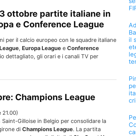
se
FI
 ottobre partite italiane in
opa e Conference League
Ad
Ba
il
i per il calcio europeo con le squadre italiane
et
League
,
Europa League
e
Conference
le
io dettagliato, gli orari e i canali TV per
te
Pi
pe
it
obre: Champions League
cri
 21.00)
Pe
 Saint-Gilloise in Belgio per consolidare la
Co
girone di
Champions League
. La partita
ca