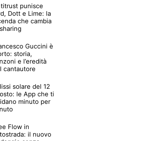
titrust punisce
rd, Dott e Lime: la
cenda che cambia
 sharing
ancesco Guccini è
rto: storia,
nzoni e l’eredità
l cantautore
lissi solare del 12
osto: le App che ti
idano minuto per
nuto
ee Flow in
tostrada: il nuovo