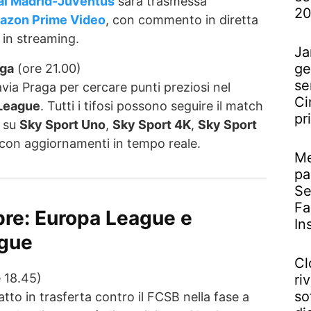
al Madrid-Juventus
sarà trasmessa
2
azon Prime Video
, con commento in diretta
i in streaming.
Ja
ge
aga
(ore 21.00)
se
avia Praga per cercare punti preziosi nel
Ci
League
. Tutti i tifosi possono seguire il match
pr
su
Sky Sport Uno
,
Sky Sport 4K
,
Sky Sport
 con aggiornamenti in tempo reale.
Me
pa
Se
Fa
bre: Europa League e
In
gue
Cl
 18.45)
riv
so
catto in trasferta contro il FCSB nella fase a