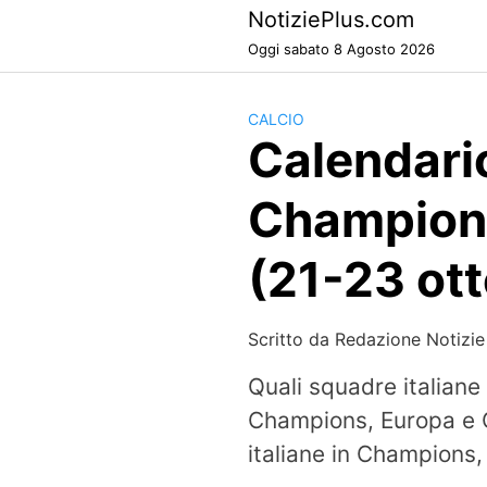
Skip
NotiziePlus.com
to
Oggi sabato 8 Agosto 2026
content
CALCIO
Calendari
Champions
(21-23 ot
Scritto da
Redazione Notizie
Quali squadre italian
Champions, Europa e C
italiane in Champions