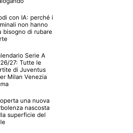
alogando
odi con IA: perché i
iminali non hanno
ù bisogno di rubare
rte
lendario Serie A
26/27: Tutte le
rtite di Juventus
ter Milan Venezia
oma
operta una nuova
rbolenza nascosta
lla superficie del
le