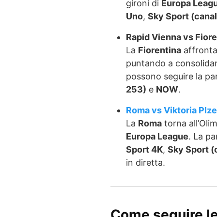
gironi di
Europa Leag
Uno
,
Sky Sport (cana
Rapid Vienna vs Fiore
La
Fiorentina
affronta
puntando a consolidare
possono seguire la pa
253)
e
NOW
.
Roma vs Viktoria Plz
La
Roma
torna all’Olim
Europa League
. La p
Sport 4K
,
Sky Sport (
in diretta.
Come seguire le