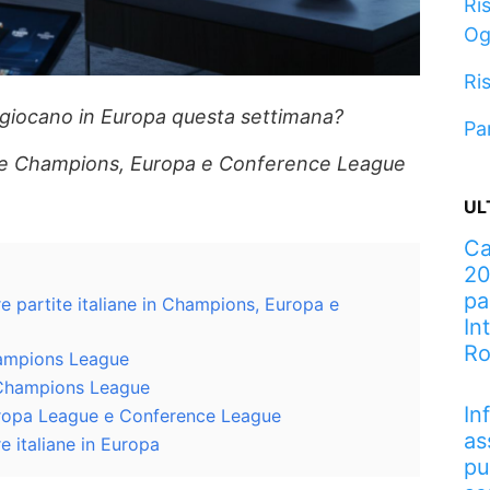
Ris
Og
Ris
e giocano in Europa questa settimana?
Pa
e Champions, Europa e Conference League
UL
Ca
20
pa
e partite italiane in Champions, Europa e
In
R
hampions League
 Champions League
In
uropa League e Conference League
as
 italiane in Europa
pu