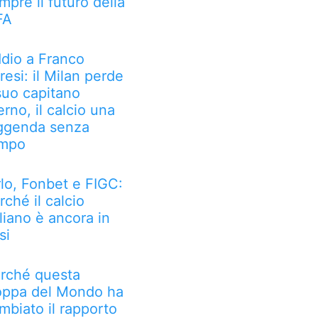
mpre il futuro della
FA
dio a Franco
resi: il Milan perde
 suo capitano
erno, il calcio una
ggenda senza
mpo
rlo, Fonbet e FIGC:
rché il calcio
aliano è ancora in
si
rché questa
ppa del Mondo ha
mbiato il rapporto