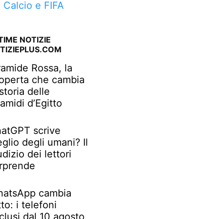
a Calcio e FIFA
TIME NOTIZIE
TIZIEPLUS.COM
ramide Rossa, la
operta che cambia
 storia delle
ramidi d’Egitto
atGPT scrive
glio degli umani? Il
udizio dei lettori
rprende
atsApp cambia
tto: i telefoni
clusi dal 10 agosto