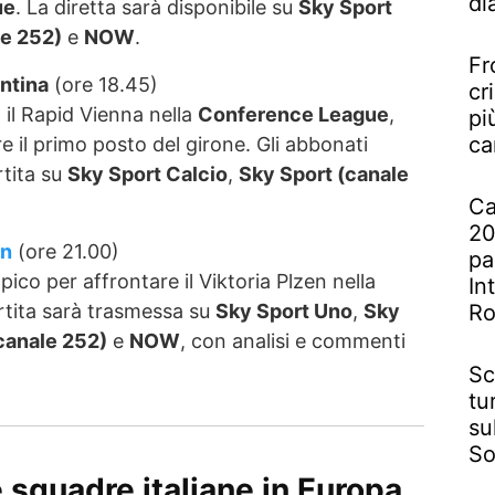
di
ue
. La diretta sarà disponibile su
Sky Sport
le 252)
e
NOW
.
Fr
ntina
(ore 18.45)
cr
 il Rapid Vienna nella
Conference League
,
pi
ca
 il primo posto del girone. Gli abbonati
rtita su
Sky Sport Calcio
,
Sky Sport (canale
Ca
20
en
(ore 21.00)
pa
pico per affrontare il Viktoria Plzen nella
In
R
artita sarà trasmessa su
Sky Sport Uno
,
Sky
canale 252)
e
NOW
, con analisi e commenti
Sc
tu
su
So
 squadre italiane in Europa