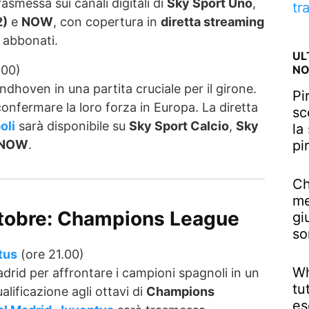
asmessa sui canali digitali di
Sky Sport Uno
,
tr
2)
e
NOW
, con copertura in
diretta streaming
i abbonati.
UL
NO
.00)
indhoven in una partita cruciale per il girone.
Pi
confermare la loro forza in Europa. La diretta
sc
oli
sarà disponibile su
Sky Sport Calcio
,
Sky
la
pi
NOW
.
Ch
me
ttobre: Champions League
gi
so
tus
(ore 21.00)
Wh
drid per affrontare i campioni spagnoli in un
tu
lificazione agli ottavi di
Champions
es