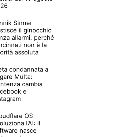
026
nnik Sinner
stisce il ginocchio
nza allarmi: perché
ncinnati non è la
iorità assoluta
ta condannata a
gare Multa:
ntenza cambia
cebook e
stagram
oudflare OS
oluziona l’AI: il
ftware nasce