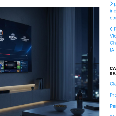
in
co
Vi
Ch
IA
CA
RE
Cla
Pr
Pa