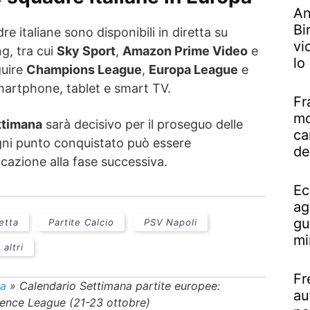
An
Bi
re italiane sono disponibili in diretta su
vi
g, tra cui
Sky Sport
,
Amazon Prime Video
e
lo
guire
Champions League
,
Europa League
e
artphone, tablet e smart TV.
Fr
mo
ettimana
sarà decisivo per il proseguo delle
ca
gni punto conquistato può essere
de
icazione alla fase successiva.
Ec
ag
gu
etta
Partite Calcio
PSV Napoli
mi
 altri
Fr
ta
»
Calendario Settimana partite europee:
au
ence League (21-23 ottobre)