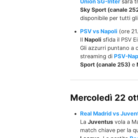
Union SG-Inter
sarà tr
Sky Sport (canale 25
disponibile per tutti gl
PSV vs Napoli
(ore 21
Il
Napoli
sfida il PSV E
Gli azzurri puntano a 
streaming di
PSV-Nap
Sport (canale 253)
e
Mercoledì 22 o
Real Madrid vs Juven
La
Juventus
vola a Ma
match chiave per la qua