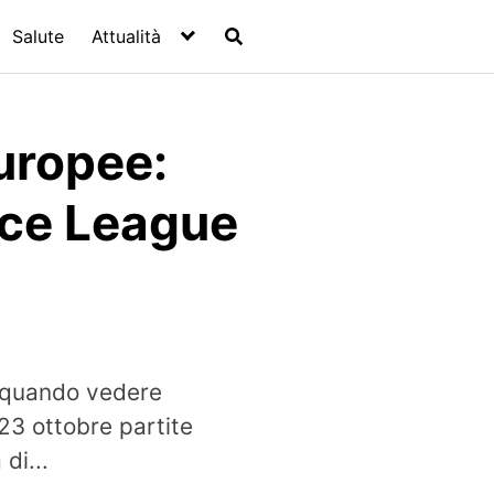
Salute
Attualità
uropee:
nce League
e quando vedere
23 ottobre partite
di...