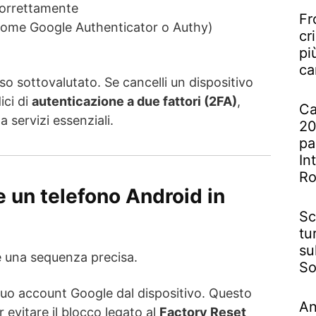
 correttamente
Fr
(come Google Authenticator o Authy)
cr
pi
ca
o sottovalutato. Se cancelli un dispositivo
ici di
autenticazione a due fattori (2FA)
,
Ca
a servizi essenziali.
20
pa
In
R
 un telefono Android in
Sc
tu
su
e una sequenza precisa.
So
 tuo account Google dal dispositivo. Questo
An
 evitare il blocco legato al
Factory Reset