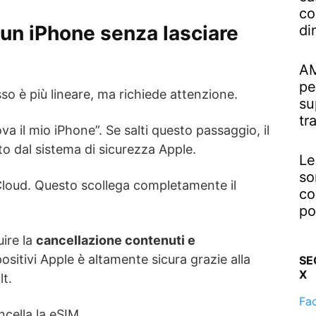
co
un iPhone senza lasciare
di
AM
pe
o è più lineare, ma richiede attenzione.
su
tr
va il mio iPhone”. Se salti questo passaggio, il
to dal sistema di sicurezza Apple.
Le
so
iCloud. Questo scollega completamente il
co
po
ire la
cancellazione contenuti e
positivi Apple è altamente sicura grazie alla
SE
X
lt.
Fa
ncella la eSIM.