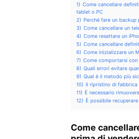
1)
Come cancellare definit
tablet o PC
2)
Perché fare un backup p
3)
Come cancellare un tel
4)
Come resettare un iPho
5)
Come cancellare defin
6)
Come inizializzare un M
7)
Come comportarsi con ta
8)
Quali errori evitare qua
9)
Qual è il metodo più si
10)
Il ripristino di fabbric
11)
È necessario rimuovere
12)
È possibile recuperare 
Come cancellare
prima di vender