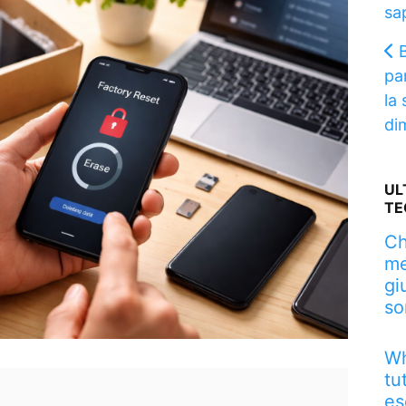
sa
pa
la 
di
UL
TE
Ch
me
gi
so
Wh
tu
es