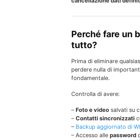
cancellazione dati defini
Perché fare un 
tutto?
Prima di eliminare qualsias
perdere nulla di importan
fondamentale.
Controlla di avere:
–
Foto e video
salvati su 
–
Contatti sincronizzati
c
–
Backup aggiornato di 
– Accesso alle
password
d