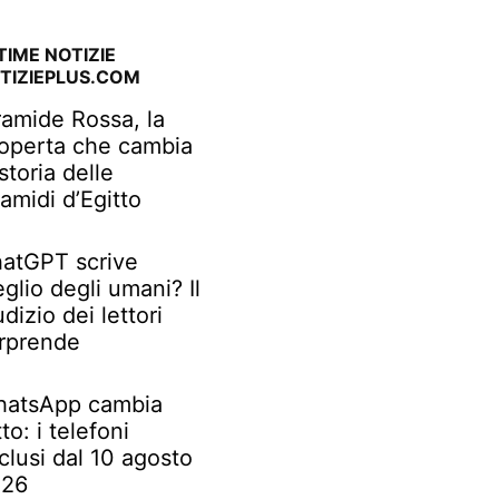
TIME NOTIZIE
TIZIEPLUS.COM
ramide Rossa, la
operta che cambia
 storia delle
ramidi d’Egitto
atGPT scrive
glio degli umani? Il
udizio dei lettori
rprende
atsApp cambia
tto: i telefoni
clusi dal 10 agosto
026