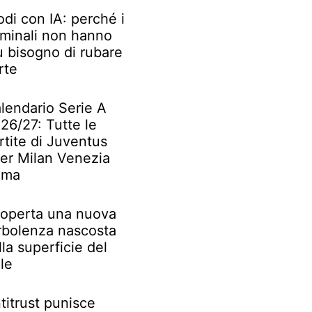
odi con IA: perché i
iminali non hanno
ù bisogno di rubare
rte
lendario Serie A
26/27: Tutte le
rtite di Juventus
ter Milan Venezia
oma
operta una nuova
rbolenza nascosta
lla superficie del
le
titrust punisce