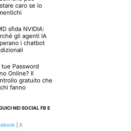
stare caro se lo
mentichi
D sfida NVIDIA:
rché gli agenti IA
perano i chatbot
adizionali
 tue Password
no Online? Il
ntrollo gratuito che
chi fanno
GUICI NEI SOCIAL FB E
cebook
|
X