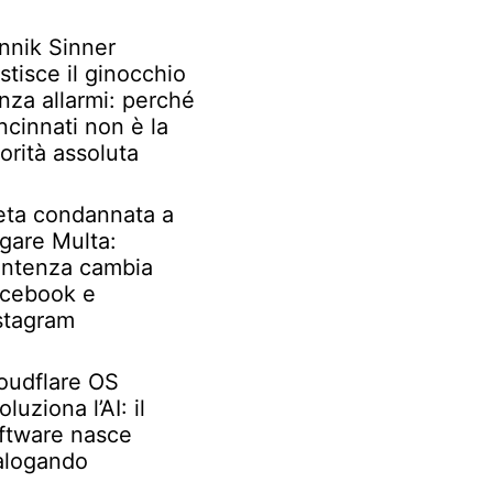
nnik Sinner
stisce il ginocchio
nza allarmi: perché
ncinnati non è la
iorità assoluta
ta condannata a
gare Multa:
ntenza cambia
cebook e
stagram
oudflare OS
oluziona l’AI: il
ftware nasce
alogando