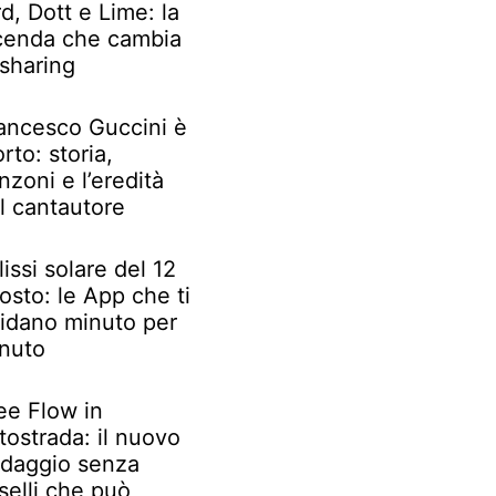
rd, Dott e Lime: la
cenda che cambia
 sharing
ancesco Guccini è
rto: storia,
nzoni e l’eredità
l cantautore
lissi solare del 12
osto: le App che ti
idano minuto per
nuto
ee Flow in
tostrada: il nuovo
daggio senza
selli che può