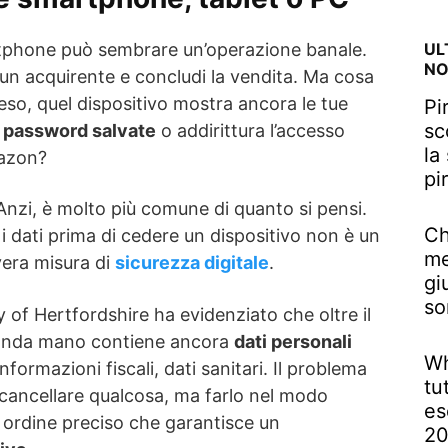
tphone può sembrare un’operazione banale.
UL
NO
i un acquirente e concludi la vendita. Ma cosa
eso, quel dispositivo mostra ancora le tue
Pi
sc
e
password salvate
o addirittura l’accesso
la
mazon?
pi
Anzi, è molto più comune di quanto si pensi.
Ch
 dati prima di cedere un dispositivo non è un
me
vera misura di
sicurezza digitale
.
gi
so
y of Hertfordshire ha evidenziato che oltre il
econda mano contiene ancora
dati personali
Wh
nformazioni fiscali, dati sanitari. Il problema
tu
 cancellare qualcosa, ma farlo nel modo
es
un ordine preciso che garantisce un
2