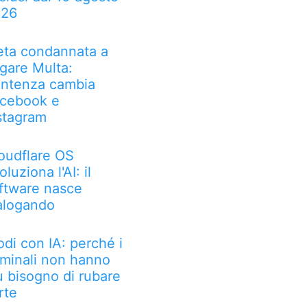
026
ta condannata a
gare Multa:
ntenza cambia
cebook e
stagram
oudflare OS
oluziona l'AI: il
ftware nasce
alogando
odi con IA: perché i
iminali non hanno
ù bisogno di rubare
rte