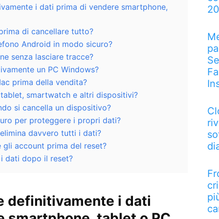
ivamente i dati prima di vendere smartphone,
2
rima di cancellare tutto?
Me
efono Android in modo sicuro?
pa
ne senza lasciare tracce?
Se
itivamente un PC Windows?
Fa
ac prima della vendita?
In
blet, smartwatch e altri dispositivi?
ndo si cancella un dispositivo?
Cl
curo per proteggere i propri dati?
riv
a elimina davvero tutti i dati?
so
di
 gli account prima del reset?
i dati dopo il reset?
Fr
cr
pi
 definitivamente i dati
ca
e smartphone, tablet o PC