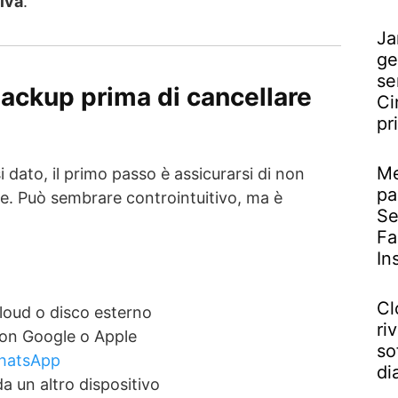
tiva
.
Ja
ge
se
backup prima di cancellare
Ci
pr
Me
i dato, il primo passo è assicurarsi di non
pa
te. Può sembrare controintuitivo, ma è
Se
Fa
In
Cl
cloud o disco esterno
riv
on Google o Apple
so
WhatsApp
di
a un altro dispositivo