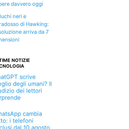
pere davvero oggi
Buchi neri e
radosso di Hawking:
soluzione arriva da 7
mensioni
TIME NOTIZIE
CNOLOGIA
atGPT scrive
glio degli umani? Il
udizio dei lettori
rprende
atsApp cambia
tto: i telefoni
clusi dal 10 agosto