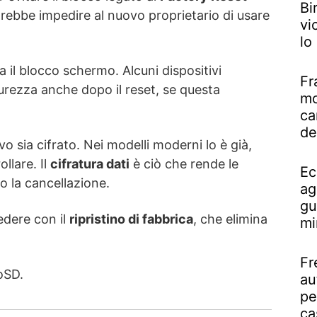
Bi
trebbe impedire al nuovo proprietario di usare
vi
lo
 il blocco schermo. Alcuni dispositivi
Fr
urezza anche dopo il reset, se questa
mo
ca
de
ivo sia cifrato. Nei modelli moderni lo è già,
llare. Il
cifratura dati
è ciò che rende le
Ec
po la cancellazione.
ag
gu
edere con il
ripristino di fabbrica
, che elimina
mi
Fr
oSD.
au
pe
ca