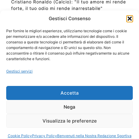
Cristiano Ronaldo (Calcio): "Il tuo amore mi rende
forte, il tuo odio mi rende inarrestabile"
Gestisci Consenso
Per fornire le migliori esperienze, utilizziamo tecnologie come i cookie
per memorizzare e/o accedere alle informazioni del dispositivo. Il
Ora Esatta in Italia in questo momento
consenso a queste tecnologie ci permetterà di elaborare dati come il
Ti Senti Strano Ultimamente? Potrebbe Essere per
comportamento di navigazione o ID unici su questo sito. Non
la Risonanza di Schumann
acconsentire o ritirare il consenso può influire negativamente su alcune
Come Sapere Se Stai Ascendendo alla Quinta
caratteristiche e funzioni.
Dimensione
Gestisci servizi
Copyright 2026 NotiziePlus.com
Accetta
Edizioni Web4Star
Chi Siamo: Redazione
Nega
📰 Contenuto Umano Verificato
Privacy Coockie
-
Pubblicità
Visualizza le preferenze
Sitemap
-
Feed
Cookie Policy
Privacy Policy
Benvenuti nella Nostra Redazione Sportiva