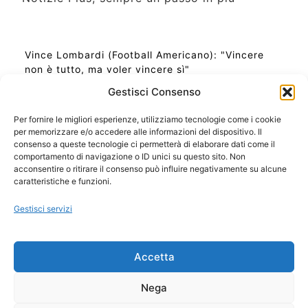
Vince Lombardi (Football Americano): "Vincere
non è tutto, ma voler vincere sì"
Gestisci Consenso
Per fornire le migliori esperienze, utilizziamo tecnologie come i cookie
per memorizzare e/o accedere alle informazioni del dispositivo. Il
Ora Esatta in Italia in questo momento
consenso a queste tecnologie ci permetterà di elaborare dati come il
Ti Senti Strano Ultimamente? Potrebbe Essere per
comportamento di navigazione o ID unici su questo sito. Non
la Risonanza di Schumann
acconsentire o ritirare il consenso può influire negativamente su alcune
Come Sapere Se Stai Ascendendo alla Quinta
caratteristiche e funzioni.
Dimensione
Gestisci servizi
Copyright 2026 NotiziePlus.com
Accetta
Edizioni Web4Star
Chi Siamo: Redazione
Nega
📰 Contenuto Umano Verificato