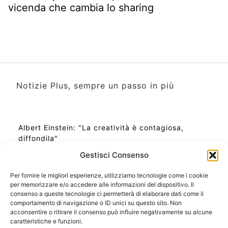
vicenda che cambia lo sharing
Notizie Plus, sempre un passo in più
Albert Einstein: "La creatività è contagiosa,
diffondila"
Gestisci Consenso
Per fornire le migliori esperienze, utilizziamo tecnologie come i cookie
per memorizzare e/o accedere alle informazioni del dispositivo. Il
Ora Esatta in Italia in questo momento
consenso a queste tecnologie ci permetterà di elaborare dati come il
Ti Senti Strano Ultimamente? Potrebbe Essere per
comportamento di navigazione o ID unici su questo sito. Non
la Risonanza di Schumann
acconsentire o ritirare il consenso può influire negativamente su alcune
Come Sapere Se Stai Ascendendo alla Quinta
caratteristiche e funzioni.