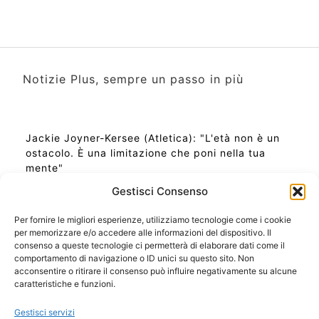
Notizie Plus, sempre un passo in più
Jackie Joyner-Kersee (Atletica): "L'età non è un
ostacolo. È una limitazione che poni nella tua
mente"
Gestisci Consenso
Per fornire le migliori esperienze, utilizziamo tecnologie come i cookie
per memorizzare e/o accedere alle informazioni del dispositivo. Il
Ora Esatta in Italia in questo momento
consenso a queste tecnologie ci permetterà di elaborare dati come il
Ti Senti Strano Ultimamente? Potrebbe Essere per
comportamento di navigazione o ID unici su questo sito. Non
la Risonanza di Schumann
acconsentire o ritirare il consenso può influire negativamente su alcune
Come Sapere Se Stai Ascendendo alla Quinta
caratteristiche e funzioni.
Dimensione
Gestisci servizi