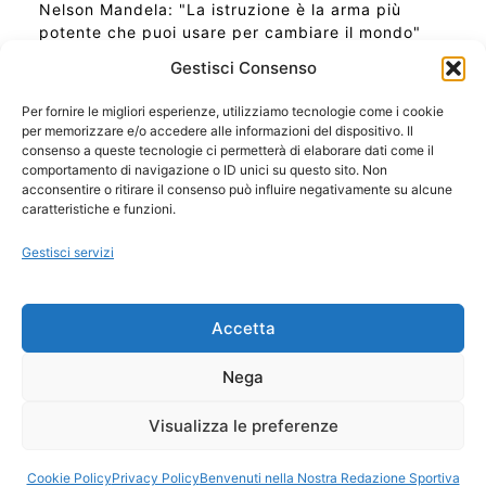
Nelson Mandela: "La istruzione è la arma più
potente che puoi usare per cambiare il mondo"
Gestisci Consenso
Per fornire le migliori esperienze, utilizziamo tecnologie come i cookie
per memorizzare e/o accedere alle informazioni del dispositivo. Il
Ora Esatta in Italia in questo momento
consenso a queste tecnologie ci permetterà di elaborare dati come il
Ti Senti Strano Ultimamente? Potrebbe Essere per
comportamento di navigazione o ID unici su questo sito. Non
la Risonanza di Schumann
acconsentire o ritirare il consenso può influire negativamente su alcune
Come Sapere Se Stai Ascendendo alla Quinta
caratteristiche e funzioni.
Dimensione
Gestisci servizi
Copyright 2026 NotiziePlus.com
Accetta
Edizioni Web4Star
Chi Siamo: Redazione
Nega
📰 Contenuto Umano Verificato
Privacy Coockie
-
Pubblicità
Visualizza le preferenze
Sitemap
-
Feed
Cookie Policy
Privacy Policy
Benvenuti nella Nostra Redazione Sportiva