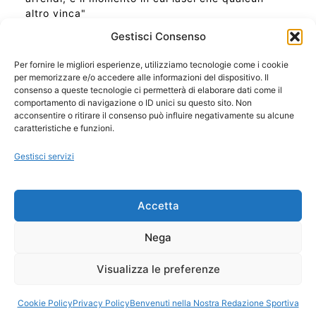
altro vinca"
Gestisci Consenso
Per fornire le migliori esperienze, utilizziamo tecnologie come i cookie
per memorizzare e/o accedere alle informazioni del dispositivo. Il
Ora Esatta in Italia in questo momento
consenso a queste tecnologie ci permetterà di elaborare dati come il
Ti Senti Strano Ultimamente? Potrebbe Essere per
comportamento di navigazione o ID unici su questo sito. Non
la Risonanza di Schumann
acconsentire o ritirare il consenso può influire negativamente su alcune
Come Sapere Se Stai Ascendendo alla Quinta
caratteristiche e funzioni.
Dimensione
Gestisci servizi
Copyright 2026 NotiziePlus.com
Accetta
Edizioni Web4Star
Chi Siamo: Redazione
Nega
📰 Contenuto Umano Verificato
Privacy Coockie
-
Pubblicità
Visualizza le preferenze
Sitemap
-
Feed
Cookie Policy
Privacy Policy
Benvenuti nella Nostra Redazione Sportiva