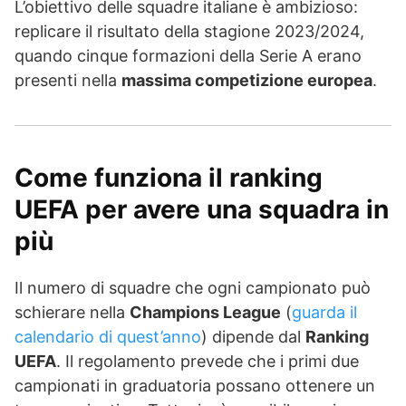
L’obiettivo delle squadre italiane è ambizioso:
replicare il risultato della stagione 2023/2024,
quando cinque formazioni della Serie A erano
presenti nella
massima competizione europea
.
Come funziona il ranking
UEFA per avere una squadra in
più
Il numero di squadre che ogni campionato può
schierare nella
Champions League
(
guarda il
calendario di quest’anno
) dipende dal
Ranking
UEFA
. Il regolamento prevede che i primi due
campionati in graduatoria possano ottenere un