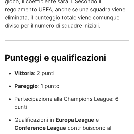
gioco, il coefficiente sarà 1. Secondo il
regolamento UEFA, anche se una squadra viene
eliminata, il punteggio totale viene comunque
diviso per il numero di squadre iniziali.
Punteggi e qualificazioni
Vittoria
: 2 punti
Pareggio
: 1 punto
Partecipazione alla Champions League: 6
punti
Qualificazioni in
Europa League
e
Conference League
contribuiscono al