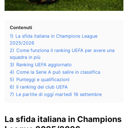
Contenuti
1)
La sfida italiana in Champions League
2025/2026
2)
Come funziona il ranking UEFA per avere una
squadra in più
3)
Ranking UEFA aggiornato
4)
Come la Serie A può salire in classifica
5)
Punteggi e qualificazioni
6)
Il ranking dei club UEFA
7)
Le partite di oggi martedì 16 settembre
La sfida italiana in Champions