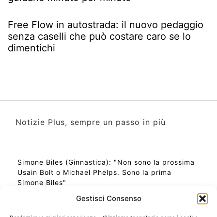
Free Flow in autostrada: il nuovo pedaggio
senza caselli che può costare caro se lo
dimentichi
Notizie Plus, sempre un passo in più
Simone Biles (Ginnastica): "Non sono la prossima
Usain Bolt o Michael Phelps. Sono la prima
Simone Biles"
Gestisci Consenso