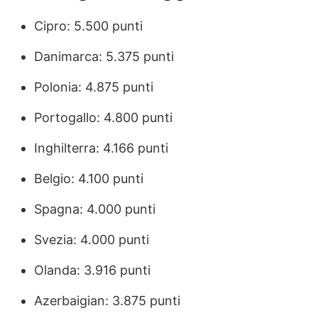
Cipro: 5.500 punti
Danimarca: 5.375 punti
Polonia: 4.875 punti
Portogallo: 4.800 punti
Inghilterra: 4.166 punti
Belgio: 4.100 punti
Spagna: 4.000 punti
Svezia: 4.000 punti
Olanda: 3.916 punti
Azerbaigian: 3.875 punti