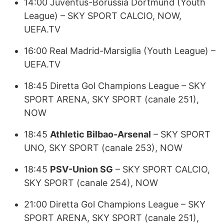
14:00 Juventus-Borussia Dortmund (Youth
League) – SKY SPORT CALCIO, NOW,
UEFA.TV
16:00 Real Madrid-Marsiglia (Youth League) –
UEFA.TV
18:45 Diretta Gol Champions League – SKY
SPORT ARENA, SKY SPORT (canale 251),
NOW
18:45
Athletic Bilbao-Arsenal
– SKY SPORT
UNO, SKY SPORT (canale 253), NOW
18:45
PSV-Union SG
– SKY SPORT CALCIO,
SKY SPORT (canale 254), NOW
21:00 Diretta Gol Champions League – SKY
SPORT ARENA, SKY SPORT (canale 251),