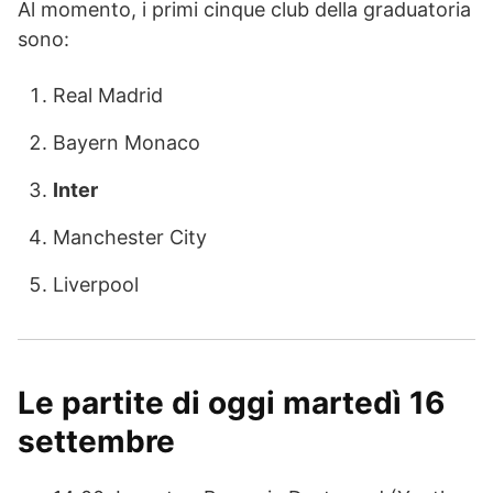
Al momento, i primi cinque club della graduatoria
sono:
Real Madrid
Bayern Monaco
Inter
Manchester City
Liverpool
Le partite di oggi martedì 16
settembre