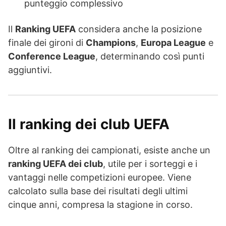
punteggio complessivo
Il
Ranking UEFA
considera anche la posizione
finale dei gironi di
Champions
,
Europa League
e
Conference League
, determinando così punti
aggiuntivi.
Il ranking dei club UEFA
Oltre al ranking dei campionati, esiste anche un
ranking UEFA dei club
, utile per i sorteggi e i
vantaggi nelle competizioni europee. Viene
calcolato sulla base dei risultati degli ultimi
cinque anni, compresa la stagione in corso.