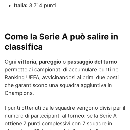
Italia
: 3.714 punti
Come la Serie A può salire in
classifica
Ogni
vittoria
,
pareggio
o
passaggio del turno
permette ai campionati di accumulare punti nel
Ranking UEFA, avvicinandosi ai primi due posti
che garantiscono una squadra aggiuntiva in
Champions.
I punti ottenuti dalle squadre vengono divisi per il
numero di partecipanti al torneo: se la Serie A
ottiene 7 punti complessivi con 7 squadre in