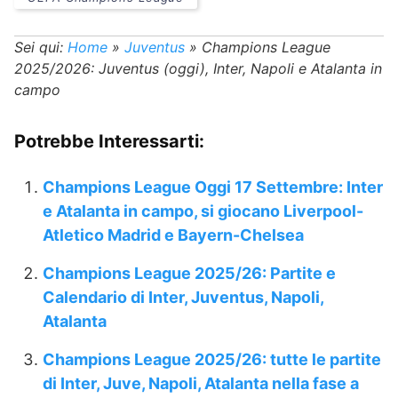
Sei qui:
Home
»
Juventus
»
Champions League
2025/2026: Juventus (oggi), Inter, Napoli e Atalanta in
campo
Potrebbe Interessarti:
Champions League Oggi 17 Settembre: Inter
e Atalanta in campo, si giocano Liverpool-
Atletico Madrid e Bayern-Chelsea
Champions League 2025/26: Partite e
Calendario di Inter, Juventus, Napoli,
Atalanta
Champions League 2025/26: tutte le partite
di Inter, Juve, Napoli, Atalanta nella fase a