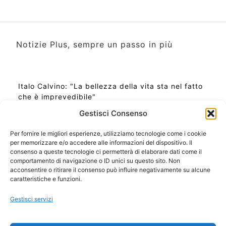
Notizie Plus, sempre un passo in più
Italo Calvino: "La bellezza della vita sta nel fatto
che è imprevedibile"
Gestisci Consenso
Per fornire le migliori esperienze, utilizziamo tecnologie come i cookie
per memorizzare e/o accedere alle informazioni del dispositivo. Il
Ora Esatta in Italia in questo momento
consenso a queste tecnologie ci permetterà di elaborare dati come il
Ti Senti Strano Ultimamente? Potrebbe Essere per
comportamento di navigazione o ID unici su questo sito. Non
la Risonanza di Schumann
acconsentire o ritirare il consenso può influire negativamente su alcune
Come Sapere Se Stai Ascendendo alla Quinta
caratteristiche e funzioni.
Dimensione
Gestisci servizi