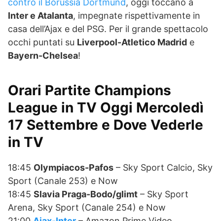
contro il Borussia Dortmund
, oggi toccano a
Inter e Atalanta
, impegnate rispettivamente in
casa dell’Ajax e del PSG. Per il grande spettacolo
occhi puntati su
Liverpool-Atletico Madrid
e
Bayern-Chelsea
!
Orari Partite Champions
League in TV Oggi Mercoledì
17 Settembre e Dove Vederle
in TV
18:45
Olympiacos-Pafos
– Sky Sport Calcio, Sky
Sport (Canale 253) e Now
18:45
Slavia Praga-Bodo/glimt
– Sky Sport
Arena, Sky Sport (Canale 254) e Now
21:00
Ajax-Inter
– Amazon Prime Video