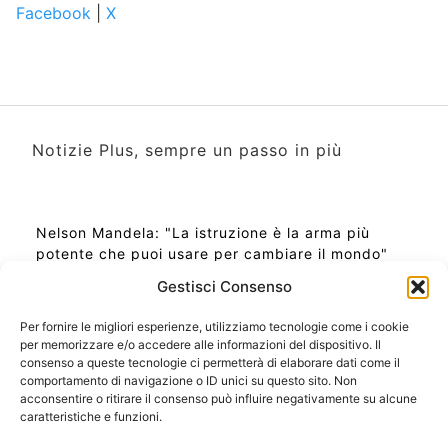
Facebook
|
X
Notizie Plus, sempre un passo in più
Nelson Mandela: "La istruzione è la arma più
potente che puoi usare per cambiare il mondo"
Gestisci Consenso
Per fornire le migliori esperienze, utilizziamo tecnologie come i cookie
per memorizzare e/o accedere alle informazioni del dispositivo. Il
Ora Esatta in Italia in questo momento
consenso a queste tecnologie ci permetterà di elaborare dati come il
Ti Senti Strano Ultimamente? Potrebbe Essere per
comportamento di navigazione o ID unici su questo sito. Non
la Risonanza di Schumann
acconsentire o ritirare il consenso può influire negativamente su alcune
Come Sapere Se Stai Ascendendo alla Quinta
caratteristiche e funzioni.
Dimensione