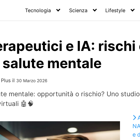
Tecnologia
Scienza
Lifestyle
apeutici e IA: rischi 
la salute mentale
 Plus
il
30 Marzo 2026
te mentale: opportunità o rischio? Uno studio ri
virtuali 🤖🧠
A
NA
e 