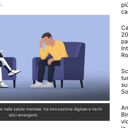
.
pi
ca
Ca
20
pa
In
R
Sc
tu
su
So
An
le nella salute mentale: tra innovazione digitale e rischi 
Bi
etici emergenti.
vi