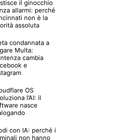
stisce il ginocchio
nza allarmi: perché
ncinnati non è la
iorità assoluta
ta condannata a
gare Multa:
ntenza cambia
cebook e
stagram
oudflare OS
oluziona l’AI: il
ftware nasce
alogando
odi con IA: perché i
iminali non hanno