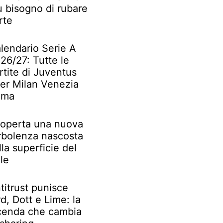
ù bisogno di rubare
rte
lendario Serie A
26/27: Tutte le
rtite di Juventus
ter Milan Venezia
oma
operta una nuova
rbolenza nascosta
lla superficie del
le
titrust punisce
rd, Dott e Lime: la
cenda che cambia