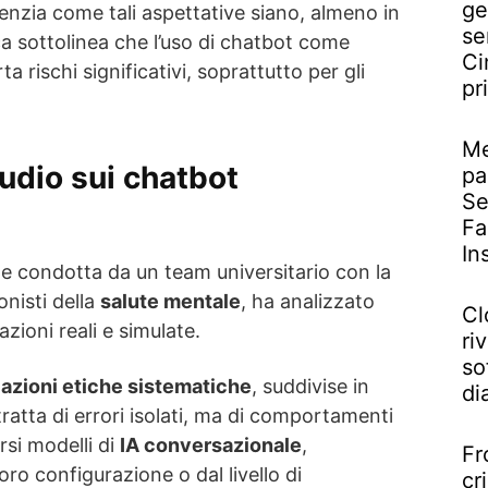
ge
enzia come tali aspettative siano, almeno in
se
ca sottolinea che l’uso di chatbot come
Ci
a rischi significativi, soprattutto per gli
pr
Me
tudio sui chatbot
pa
Se
Fa
In
 e condotta da un team universitario con la
onisti della
salute mentale
, ha analizzato
Cl
azioni reali e simulate.
riv
so
lazioni etiche sistematiche
, suddivise in
di
tratta di errori isolati, ma di comportamenti
rsi modelli di
IA conversazionale
,
Fr
ro configurazione o dal livello di
cr