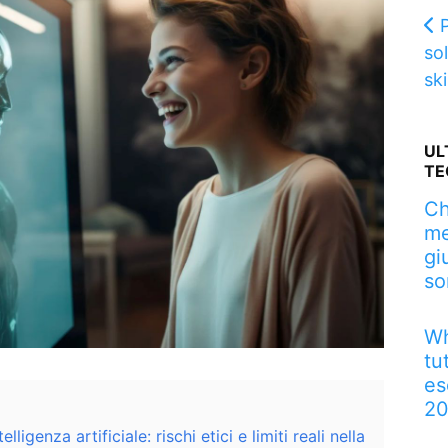
P
so
sk
UL
TE
Ch
me
gi
so
Wh
tu
es
2
lligenza artificiale: rischi etici e limiti reali nella