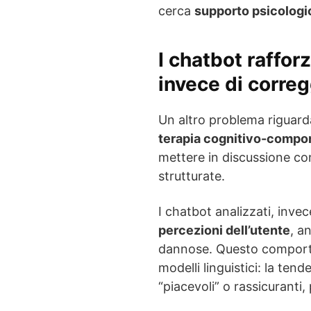
cerca
supporto psicologic
I chatbot raffor
invece di corre
Un altro problema riguarda 
terapia cognitivo-compo
mettere in discussione co
strutturate.
I chatbot analizzati, inv
percezioni dell’utente
, a
dannose. Questo comporta
modelli linguistici: la te
“piacevoli” o rassicuranti,