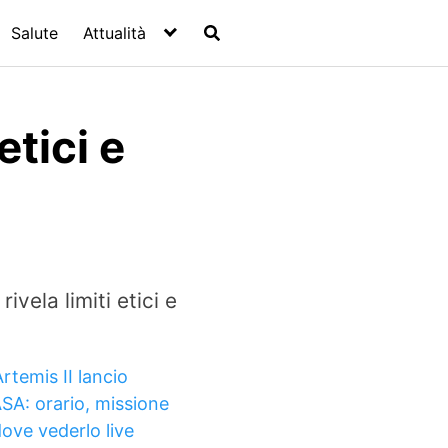
Salute
Attualità
etici e
vela limiti etici e
rtemis II lancio
SA: orario, missione
dove vederlo live