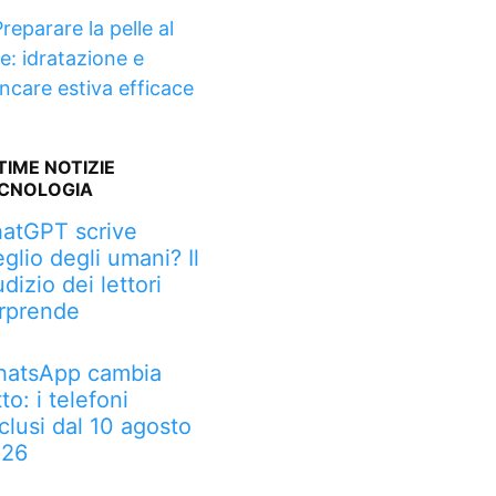
reparare la pelle al
le: idratazione e
incare estiva efficace
TIME NOTIZIE
CNOLOGIA
atGPT scrive
glio degli umani? Il
udizio dei lettori
rprende
atsApp cambia
tto: i telefoni
clusi dal 10 agosto
026