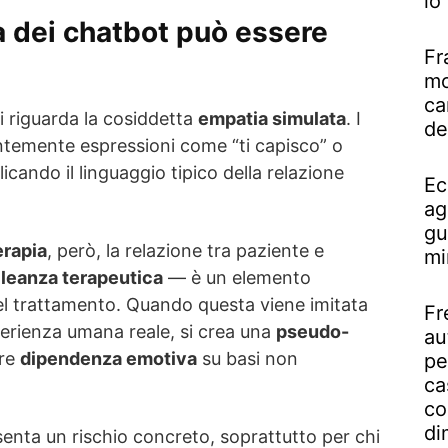
lo
a dei chatbot può essere
Fr
mo
ca
ci riguarda la cosiddetta
empatia simulata
. I
de
ntemente espressioni come “ti capisco” o
licando il linguaggio tipico della relazione
Ec
ag
gu
erapia
, però, la relazione tra paziente e
mi
lleanza terapeutica
— è un elemento
del trattamento. Quando questa viene imitata
Fr
perienza umana reale, si crea una
pseudo-
au
are
dipendenza emotiva
su basi non
pe
ca
co
di
nta un rischio concreto, soprattutto per chi