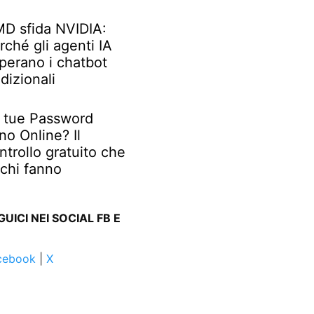
D sfida NVIDIA:
rché gli agenti IA
perano i chatbot
adizionali
 tue Password
no Online? Il
ntrollo gratuito che
chi fanno
GUICI NEI SOCIAL FB E
cebook
|
X