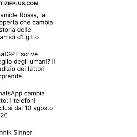
TIZIEPLUS.COM
ramide Rossa, la
operta che cambia
 storia delle
ramidi d’Egitto
atGPT scrive
glio degli umani? Il
udizio dei lettori
rprende
atsApp cambia
tto: i telefoni
clusi dal 10 agosto
026
nnik Sinner