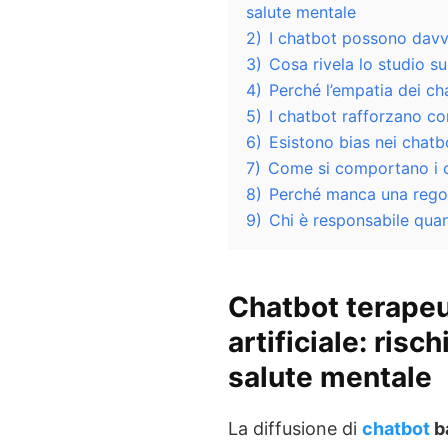
salute mentale
2)
I chatbot possono davve
3)
Cosa rivela lo studio su
4)
Perché l’empatia dei c
5)
I chatbot rafforzano co
6)
Esistono bias nei chatb
7)
Come si comportano i ch
8)
Perché manca una regol
9)
Chi è responsabile quand
Chatbot terapeut
artificiale: rischi
salute mentale
La diffusione di
chatbot
ba