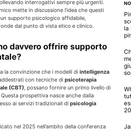
ollevando interrogativi sempre più urgenti.
NO
ico mette in discussione l’idea che questi
Pi
un supporto psicologico affidabile,
sc
onde dal punto di vista etico e clinico.
la
pi
no davvero offrire supporto
Ch
ntale?
me
gi
usa la convinzione che i modelli di
intelligenza
so
 addestrati con tecniche di
psicoterapia
ale (CBT)
, possano fornire un primo livello di
Wh
. Questa prospettiva nasce anche dalla
tu
es
esso ai servizi tradizionali di
psicologia
2
Ja
icato nel 2025 nell’ambito della conferenza