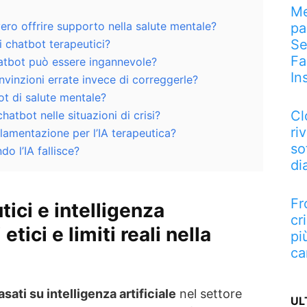
Me
ro offrire supporto nella salute mentale?
pa
Se
i chatbot terapeutici?
Fa
hatbot può essere ingannevole?
In
nvinzioni errate invece di correggerle?
ot di salute mentale?
Cl
atbot nelle situazioni di crisi?
riv
amentazione per l’IA terapeutica?
so
o l’IA fallisce?
di
Fr
ici e intelligenza
cr
 etici e limiti reali nella
pi
ca
sati su intelligenza artificiale
nel settore
UL