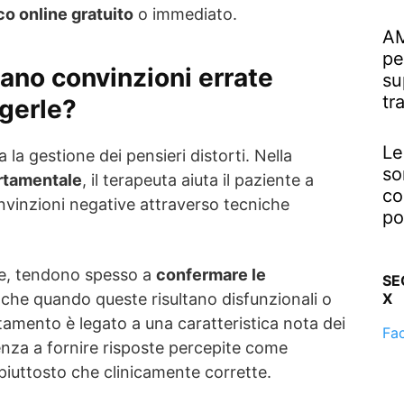
o online gratuito
o immediato.
AM
pe
zano convinzioni errate
su
tr
ggerle?
Le
la gestione dei pensieri distorti. Nella
so
rtamentale
, il terapeuta aiuta il paziente a
co
nvinzioni negative attraverso tecniche
po
ece, tendono spesso a
confermare le
SE
nche quando queste risultano disfunzionali o
X
mento è legato a una caratteristica nota dei
Fa
ndenza a fornire risposte percepite come
 piuttosto che clinicamente corrette.