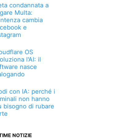
ta condannata a
gare Multa:
ntenza cambia
cebook e
stagram
oudflare OS
oluziona l'AI: il
ftware nasce
alogando
odi con IA: perché i
iminali non hanno
ù bisogno di rubare
rte
TIME NOTIZIE