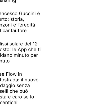
 sharing
ancesco Guccini è
rto: storia,
nzoni e l’eredità
l cantautore
lissi solare del 12
osto: le App che ti
idano minuto per
nuto
ee Flow in
tostrada: il nuovo
daggio senza
selli che può
stare caro se lo
mentichi