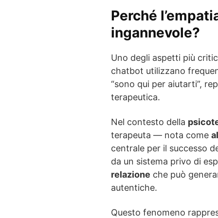
Perché l’empati
ingannevole?
Uno degli aspetti più criti
chatbot utilizzano freque
“sono qui per aiutarti”, rep
terapeutica.
Nel contesto della
psicot
terapeuta — nota come
a
centrale per il successo 
da un sistema privo di es
relazione
che può gener
autentiche.
Questo fenomeno rapprese