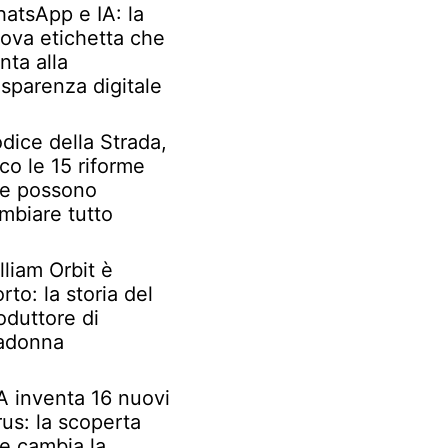
atsApp e IA: la
ova etichetta che
nta alla
asparenza digitale
dice della Strada,
co le 15 riforme
e possono
mbiare tutto
lliam Orbit è
rto: la storia del
oduttore di
adonna
IA inventa 16 nuovi
rus: la scoperta
e cambia la