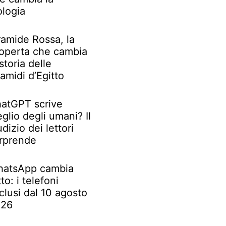
ologia
ramide Rossa, la
operta che cambia
 storia delle
ramidi d’Egitto
atGPT scrive
glio degli umani? Il
udizio dei lettori
rprende
atsApp cambia
tto: i telefoni
clusi dal 10 agosto
026