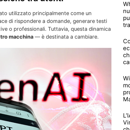
Wh
nu
ato utilizzato principalmente come un
pu
ace di rispondere a domande, generare testi
tr
tive o professionali. Tuttavia, questa dinamica
ntro macchina
— è destinata a cambiare.
Co
ec
ch
ca
Wi
mo
pr
M
L’
Vi
ch