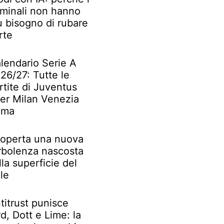
iminali non hanno
ù bisogno di rubare
rte
lendario Serie A
26/27: Tutte le
rtite di Juventus
ter Milan Venezia
oma
operta una nuova
rbolenza nascosta
lla superficie del
le
titrust punisce
rd, Dott e Lime: la