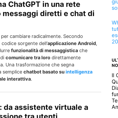
gi
a ChatGPT in una rete
so
o messaggi diretti e chat di
Wh
tu
es
 per cambiare radicalmente. Secondo
2
l codice sorgente dell’
applicazione Android
,
durre
funzionalità di messaggistica
che
 di
comunicare tra loro
direttamente
UL
orma. Una trasformazione che segna
NO
da semplice
chatbot basato su
intelligenza
Il
ale interattiva
.
Qu
Di
fu
Te
 da assistente virtuale a
Am
sione tra utenti