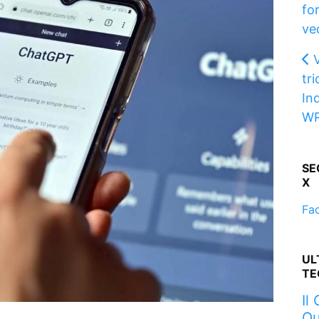
fo
ve
tri
In
W
SE
X
Fa
UL
TE
Il
Qu