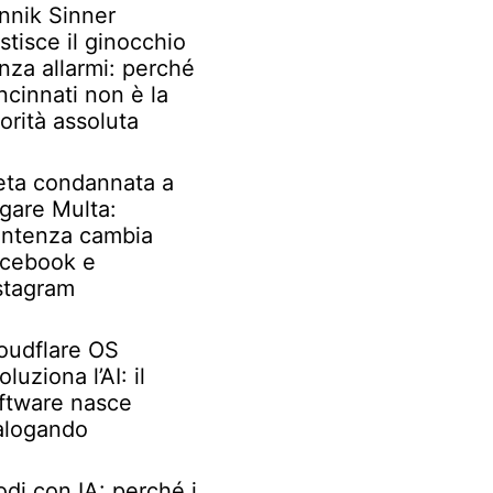
nnik Sinner
stisce il ginocchio
nza allarmi: perché
ncinnati non è la
iorità assoluta
ta condannata a
gare Multa:
ntenza cambia
cebook e
stagram
oudflare OS
oluziona l’AI: il
ftware nasce
alogando
odi con IA: perché i