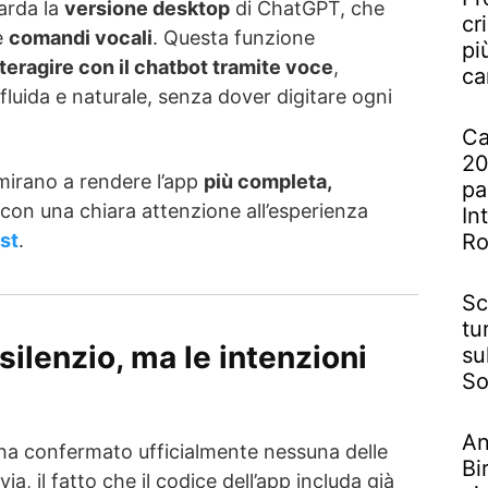
uarda la
versione desktop
di ChatGPT, che
cr
e
comandi vocali
. Questa funzione
pi
teragire con il chatbot tramite voce
,
ca
fluida e naturale, senza dover digitare ogni
Ca
20
mirano a rendere l’app
più completa,
pa
 con una chiara attenzione all’esperienza
In
R
st
.
Sc
tu
silenzio, ma le intenzioni
su
So
An
a confermato ufficialmente nessuna delle
Bi
ia, il fatto che il codice dell’app includa già