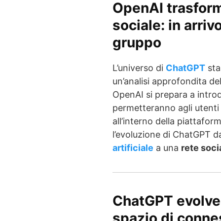
OpenAI trasform
sociale: in arriv
gruppo
L’universo di
ChatGPT
sta
un’analisi approfondita de
OpenAI si prepara a intro
permetteranno agli utenti
all’interno della piattaf
l’evoluzione di ChatGPT 
artificiale
a una
rete soci
ChatGPT evolve:
spazio di connes