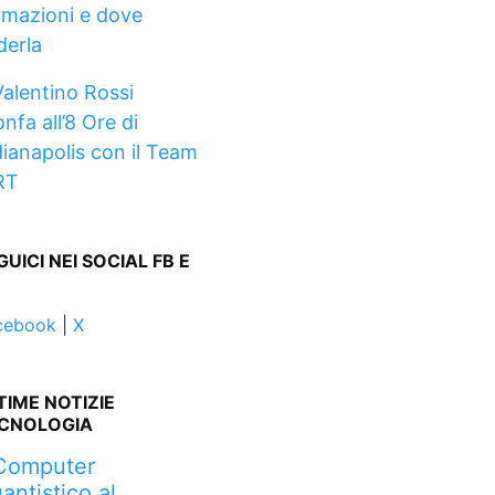
rmazioni e dove
derla
Valentino Rossi
onfa all’8 Ore di
dianapolis con il Team
RT
GUICI NEI SOCIAL FB E
cebook
|
X
TIME NOTIZIE
CNOLOGIA
 Computer
antistico al