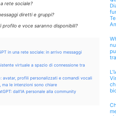
a rete sociale?
Di
fu
ssaggi diretti e gruppi?
Te
Am
i profilo e voce saranno disponibili?
Wh
nu
pu
T in una rete sociale: in arrivo messaggi
tr
stente virtuale a spazio di connessione tra
L’
Vi
: avatar, profili personalizzati e comandi vocali
ch
, ma le intenzioni sono chiare
bi
tGPT: dall’IA personale alla community
Ch
me