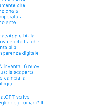
amante che
nziona a
mperatura
biente
atsApp e IA: la
ova etichetta che
nta alla
asparenza digitale
IA inventa 16 nuovi
rus: la scoperta
e cambia la
ologia
atGPT scrive
glio degli umani? Il