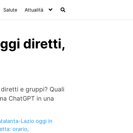
Salute
Attualità
gi diretti,
iretti e gruppi? Quali
orma ChatGPT in una
Atalanta-Lazio oggi in
etta: orario,