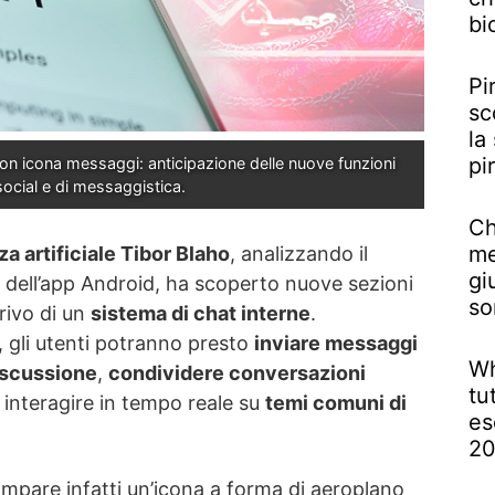
bi
Pi
sc
la
pi
on icona messaggi: anticipazione delle nuove funzioni 
social e di messaggistica.
Ch
me
za artificiale Tibor Blaho
, analizzando il
gi
a dell’app Android, ha scoperto nuove sezioni
so
rrivo di un
sistema di chat interne
.
, gli utenti potranno presto
inviare messaggi
Wh
iscussione
,
condividere conversazioni
tu
 interagire in tempo reale su
temi comuni di
es
2
ompare infatti un’icona a forma di aeroplano