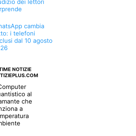
udizio dei lettori
rprende
atsApp cambia
tto: i telefoni
clusi dal 10 agosto
026
TIME NOTIZIE
TIZIEPLUS.COM
 Computer
antistico al
amante che
nziona a
mperatura
biente