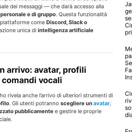
Ja
sale dei messaggi — che darà accesso alla
ge
personale e di gruppo
. Questa funzionalità
se
 piattaforme come
Discord, Slack o
Ci
razione unica di
intelligenza artificiale
pr
Me
pa
Se
 arrivo: avatar, profili
Fa
In
e comandi vocali
Cl
o rivela anche l’arrivo di ulteriori strumenti di
riv
filo
. Gli utenti potranno
scegliere un
avatar
,
so
izzato pubblicamente
e gestire le proprie
di
ciale.
Fr